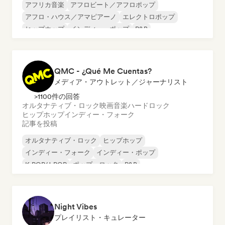
アフリカ音楽
アフロビート／アフロポップ
アフロ・ハウス／アマピアーノ
エレクトロポップ
ヒップホップ
インディー・ポップ
R&B
シンガーソングライター
QMC - ¿Qué Me Cuentas?
メディア・アウトレット／ジャーナリスト
>1100件の回答
オルタナティブ・ロック
映画音楽
ハードロック
ヒップホップ
インディー・フォーク
記事を投稿
オルタナティブ・ロック
ヒップホップ
インディー・フォーク
インディー・ポップ
K-POP/J-POP
ポップ・ロック
R&B
シンガーソングライター
Night Vibes
プレイリスト・キュレーター