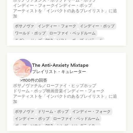
ボサノヴァ
ダンス・ポップ
ドリーム・ポップ
インディー・フォーク
インディー・ポップ
アーティストを「インパクトのあるプレイリスト」に追
加
ボサノヴァ
インディー・フォーク
インディー・ポップ
ワールド・ポップ
ローファイ・ベッドルーム
モダン・ジャズ
R&B
ソフト・ポップ／バラード
The Anti-Anxiety Mixtape
プレイリスト・キュレーター
>1100件の回答
ボサノヴァ
チル／ローファイ・ヒップホップ
ドリーム・ポップ
映画音楽
インディー・フォーク
アーティストを「インパクトのあるプレイリスト」に追
加
ボサノヴァ
ドリーム・ポップ
インディー・フォーク
インディー・ポップ
ローファイ・ベッドルーム
ポップ・ソウル
R&B
シンガーソングライター