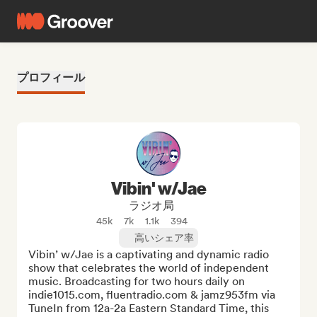
プロフィール
Vibin' w/Jae
ラジオ局
45k
7k
1.1k
394
高いシェア率
Vibin’ w/Jae is a captivating and dynamic radio 
show that celebrates the world of independent 
music. Broadcasting for two hours daily on 
indie1015.com, fluentradio.com & jamz953fm via 
TuneIn from 12a-2a Eastern Standard Time, this 