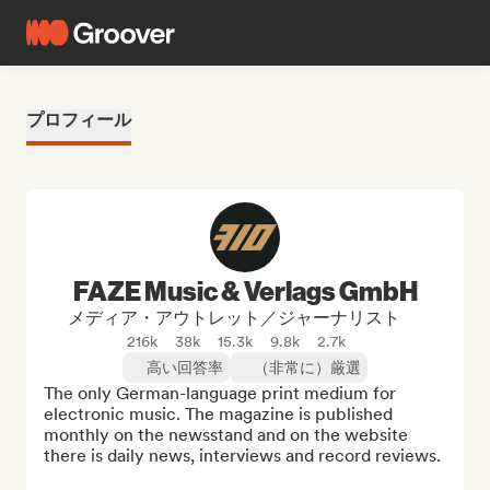
プロフィール
FAZE Music & Verlags GmbH
メディア・アウトレット／ジャーナリスト
216k
38k
15.3k
9.8k
2.7k
高い回答率
（非常に）厳選
The only German-language print medium for 
electronic music. The magazine is published 
monthly on the newsstand and on the website 
there is daily news, interviews and record reviews.
