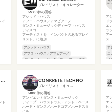
ー
プレイリスト・キュレーター
>1600件の回答
アシッド・ハウス
ア
レイ
アフロ・ハウス／アマピアーノ
ド
ダンス・ミュージック
ディープ・ハウス
エ
ディスコ
ラ
アーティストを「インパクトのあるプレイ
ア
リスト」に追加
ス
アシッド・ハウス
ア
アフロ・ハウス／アマピアーノ
エ
ダンス・ミュージック
ディープ・ハウス
メ
フューチャー・ハウス
ハード・テクノ
ミ
ヒップホップ
ファンク
FAZE Music & Verlags GmbH
CONKRETE TECHNO
プレイリスト・キュレーター
>800件の回答
アンビエント
ダンス・ミュージック
ア
ント
ディープ・ハウス
ドラム・アンド・ベース
エ
ハード・ダンス／ハードコア／ハードスタ
ヒ
イル
ア