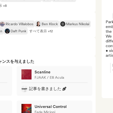
 +8
Park
Ricardo Villalobos
Ben Klock
Markus Nikolai
emb
nn
Daft Punk
すべて表示 +12
the 
We 
diff
cont
• vi
arti
ャンスを与えました
Scanline
FJAAK / Elli Acula
記事を書きました
Universal Control
Fede Micioni