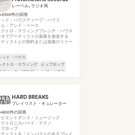
レーベル, ラジオ局
>2100件の回答
シッド・ハウス
ディープ・ハウス
ラム・アンド・ベース
レクトロ・スウィング
フレンチ・ハウス
ジオでアーティストの楽曲を放送する
ーティストとの契約または楽曲のリリー
シッド・ハウス
レクトロ・スウィング
ヒップホップ
ロディック・プログレッシブ・ハウス
ニマル
テックハウス
テクノ
トランス
HARD BREAKS
プレイリスト・キュレーター
>600件の回答
ンビエント
ダンス・ミュージック
レクトロニカ
ハード・テクノ
ップホップ
ーティストを「インパクトのあるプレイ