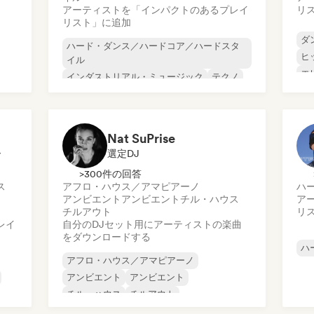
アーティストを「インパクトのあるプレイ
リ
リスト」に追加
ダ
ハード・ダンス／ハードコア／ハードスタ
ヒ
イル
エ
インダストリアル・ミュージック
テクノ
アンビエント
ダンス・ミュージック
ディープ・ハウス
ドラム・アンド・ベース
ハード・テクノ
Nat SuPrise
ー
選定DJ
>300件の回答
ス
アフロ・ハウス／アマピアーノ
ハ
アンビエント
アンビエント
チル・ハウス
ア
チルアウト
リ
レイ
自分のDJセット用にアーティストの楽曲
をダウンロードする
ハ
アフロ・ハウス／アマピアーノ
アンビエント
アンビエント
チル・ハウス
チルアウト
コマーシャル／メインストリーム