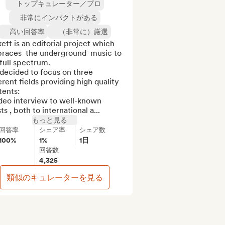
トップキュレーター／プロ
非常にインパクトがある
高い回答率
（非常に）厳選
ett is an editorial project which 
races  the underground  music to 
full spectrum. 

decided to focus on three 
erent fields providing high quality 
ents:

deo interview to well-known 
sts , both to international a...
もっと見る
回答率
シェア率
シェア数
100%
1%
1日
回答数
4,325
類似のキュレーターを見る