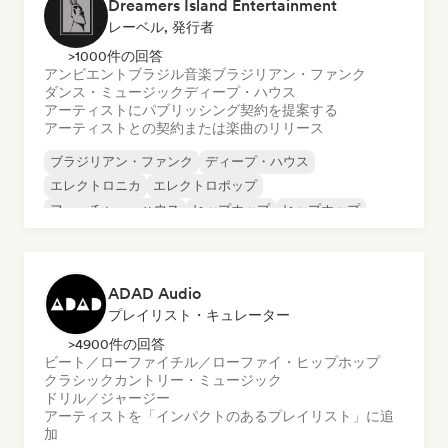
Dreamers Island Entertainment
レーベル, 発行者
>1000件の回答
アンビエント
ブラジル音楽
ブラジリアン・ファンク
ダンス・ミュージック
ディープ・ハウス
アーティストにパブリッシング契約を提案する
アーティストとの契約または楽曲のリリース
ブラジリアン・ファンク
ディープ・ハウス
エレクトロニカ
エレクトロポップ
フューチャー・ハウス
ヒップホップ
ヒップホップ
テックハウス
ADAD Audio
プレイリスト・キュレーター
>4900件の回答
ビート／ローファイ
チル／ローファイ・ヒップホップ
クラシック
カントリー・ミュージック
ドリル／ジャージー
アーティストを「インパクトのあるプレイリスト」に追
加