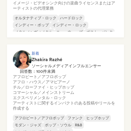
イメージ・ビデオシンク向けの楽曲ライセンスまたはア
ーティストの代理業務
オルタナティブ・ロック
ハードロック
インディー・ポップ
インディー・ロック
メタル／ヘヴィメタル
ニューウェーブ
ポスト・パンク
サイケデリック・ロック
新着
Zhakira Razhé
ソーシャルメディアインフルエンサー
回答数：100件未満
アフロビート／アフロポップ
アフロ・ハウス／アマピアーノ
チル／ローファイ・ヒップホップ
コマーシャル／メインストリーム
エクスペリメンタル・ロック
アーティストに関するインパクトのある投稿やリールを
作成する
アフロビート／アフロポップ
ファンク
ヒップホップ
モダン・ジャズ
ポップ・ソウル
R&B