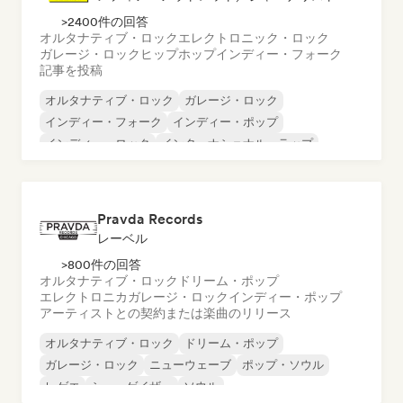
>2400件の回答
オルタナティブ・ロック
エレクトロニック・ロック
ガレージ・ロック
ヒップホップ
インディー・フォーク
記事を投稿
オルタナティブ・ロック
ガレージ・ロック
インディー・フォーク
インディー・ポップ
インディー・ロック
インターナショナル・ラップ
メタル／ヘヴィメタル
ポップ・ロック
Pravda Records
レーベル
>800件の回答
オルタナティブ・ロック
ドリーム・ポップ
エレクトロニカ
ガレージ・ロック
インディー・ポップ
アーティストとの契約または楽曲のリリース
オルタナティブ・ロック
ドリーム・ポップ
ガレージ・ロック
ニューウェーブ
ポップ・ソウル
レゲエ
シューゲイザー
ソウル