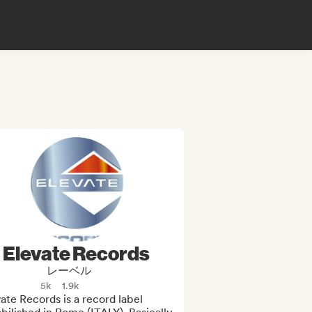
Elevate Records
レーベル
5k
1.9k
ate Records is a record label 