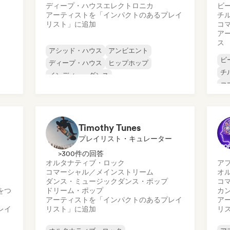
ディープ・ハウス
エレクトロニカ
ビ
アーティストを「インパクトのあるプレイ
チ
リスト」に追加
コ
ア
ス
アシッド・ハウス
アンビエント
ビ
ディープ・ハウス
ヒップホップ
チ
インディー・ダンス
コ
メロディック・プログレッシブ・ハウス
ダ
ミニマル
ヒ
オルガニック・ハウス／ダウンテンポ
Timothy Tunes
プレイリスト・キュレーター
>300件の回答
オルタナティブ・ロック
ア
コマーシャル／メインストリーム
オ
ダンス・ミュージック
ダンス・ポップ
コ
をつ
ドリーム・ポップ
カ
アーティストを「インパクトのあるプレイ
ア
レイ
リスト」に追加
リ