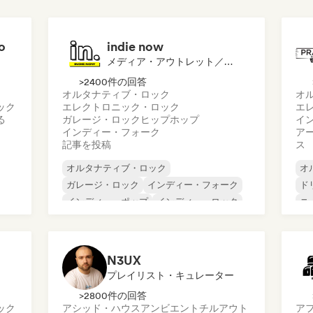
o
indie now
メディア・アウトレット／ジャーナリスト
>2400件の回答
オルタナティブ・ロック
オ
ック
エレクトロニック・ロック
エ
る
ガレージ・ロック
ヒップホップ
イ
インディー・フォーク
ア
記事を投稿
ス
オルタナティブ・ロック
オ
ガレージ・ロック
インディー・フォーク
ド
インディー・ポップ
インディー・ロック
ニ
インターナショナル・ラップ
シ
メタル／ヘヴィメタル
ポップ・ロック
ロ
N3UX
プレイリスト・キュレーター
>2800件の回答
ック
アシッド・ハウス
アンビエント
チルアウト
ア