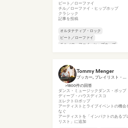
ビート／ローファイ
チル／ローファイ・ヒップホップ
クラシック
記事を投稿
オルタナティブ・ロック
ビート／ローファイ
チル／ローファイ・ヒップホップ
コマーシャル／メインストリーム
ダンス・ミュージック
ディスコ
ドリーム・ポップ
ヒップホップ
Tommy Menger
ブッカー, プレイリスト・キュレーター
>1800件の回答
ダンス・ミュージック
ダンス・ポップ
ディープ・ハウス
ディスコ
エレクトロポップ
アーティストとライブイベントの機会
なぐ
アーティストを「インパクトのあるプ
リスト」に追加