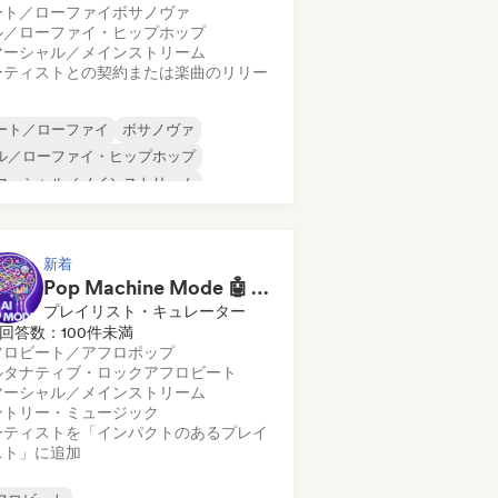
ート／ローファイ
ボサノヴァ
ル／ローファイ・ヒップホップ
マーシャル／メインストリーム
ーティストとの契約または楽曲のリリー
ート／ローファイ
ボサノヴァ
ル／ローファイ・ヒップホップ
マーシャル／メインストリーム
ンスホール
ダンス・ポップ
ップホップ
ポップ・ソウル
新着
Pop Machine Mode 🤖 AI Music, Indie Pop & Dream Pop
プレイリスト・キュレーター
回答数：100件未満
フロビート／アフロポップ
ルタナティブ・ロック
アフロビート
マーシャル／メインストリーム
ントリー・ミュージック
ーティストを「インパクトのあるプレイ
スト」に追加