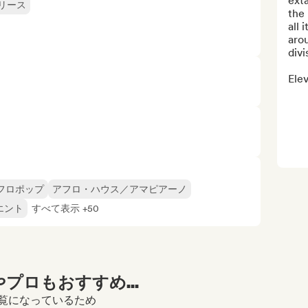
exta
リース
the 
all 
arou
divi
Elev
フロポップ
アフロ・ハウス／アマピアーノ
エント
すべて表示 +50
プロもおすすめ...
ルをご覧になっているため