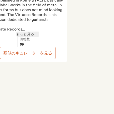
bilished in Rome (ITALY). Basically 
label works in the field of metal in 
its forms but does not mind looking 
nd. The Virtuoso Records is his 
sion dedicated to guitarists

ate Records...
もっと見る
回答数
59
類似のキュレーターを見る