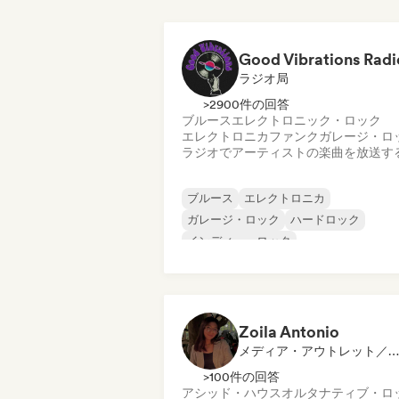
Good Vibrations Radi
ラジオ局
>2900件の回答
ブルース
エレクトロニック・ロック
エレクトロニカ
ファンク
ガレージ・ロ
ラジオでアーティストの楽曲を放送す
ブルース
エレクトロニカ
ガレージ・ロック
ハードロック
インディー・ロック
プログレッシブ・ロック
サイケデリック・ロック
ロック・アンド・ロール／クラシック・
ック
Zoila Antonio
メディア・アウトレット／ジャーナリスト
>100件の回答
アシッド・ハウス
オルタナティブ・ロ