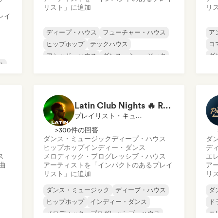
リスト」に追加
リ
レイ
ディープ・ハウス
フューチャー・ハウス
ア
ヒップホップ
テックハウス
コ
アシッド・ハウス
ダンス・ミュージック
ダ
ス
ダンス・ポップ
エレクトロポップ
エ
テ
Latin Club Nights 🔥 Reggaeton, Dembow & Latin House
プレイリスト・キュレーター
>300件の回答
ダンス・ミュージック
ディープ・ハウス
ダ
ヒップホップ
インディー・ダンス
デ
ス
メロディック・プログレッシブ・ハウス
エ
曲
アーティストを「インパクトのあるプレイ
ア
リスト」に追加
リ
ダンス・ミュージック
ディープ・ハウス
ダ
ヒップホップ
インディー・ダンス
ド
メロディック・プログレッシブ・ハウス
エ