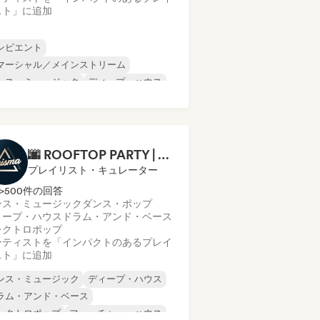
スト」に追加
ンビエント
マーシャル／メインストリーム
ンス・ミュージック
ディープ・ハウス
レクトロニカ
ヒップホップ
ックハウス
テクノ
🌆 ROOFTOP PARTY | 🚀 Dance Music Mix 2026 by Prisma Records
プレイリスト・キュレーター
>500件の回答
ンス・ミュージック
ダンス・ポップ
ィープ・ハウス
ドラム・アンド・ベース
レクトロポップ
ーティストを「インパクトのあるプレイ
スト」に追加
ンス・ミュージック
ディープ・ハウス
ラム・アンド・ベース
レクトロポップ
フューチャー・ハウス