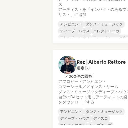
ス
アーティストを「インパクトのあるプ
リスト」に追加
アンビエント
ダンス・ミュージック
ディープ・ハウス
エレクトロニカ
フレンチ・ハウス
フューチャー・ハウ
ヒップホップ
テックハウス
Rez | Alberto Rettore
選定DJ
>1000件の回答
アフロビート
アンビエント
コマーシャル／メインストリーム
ダンス・ミュージック
ディープ・ハウ
自分のDJセット用にアーティストの楽
をダウンロードする
アンビエント
ダンス・ミュージック
ディープ・ハウス
ディスコ
エレクトロニカ
ヒップホップ