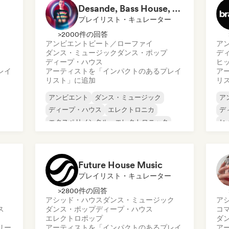
Desande, Bass House, Tech House & House 2021
プレイリスト・キュレーター
>2000件の回答
アンビエント
ビート／ローファイ
ア
ダンス・ミュージック
ダンス・ポップ
デ
ディープ・ハウス
ヒ
レイ
アーティストを「インパクトのあるプレイ
ア
リスト」に追加
リ
アンビエント
ダンス・ミュージック
ア
ディープ・ハウス
エレクトロニカ
デ
エクスペリメンタル・エレクトロニック
ヒ
フューチャー・ハウス
ヒップホップ
メ
テックハウス
テ
Future House Music
プレイリスト・キュレーター
>2800件の回答
アシッド・ハウス
ダンス・ミュージック
ア
ス
ダンス・ポップ
ディープ・ハウス
コ
エレクトロポップ
ダ
リー
アーティストを「インパクトのあるプレイ
ア