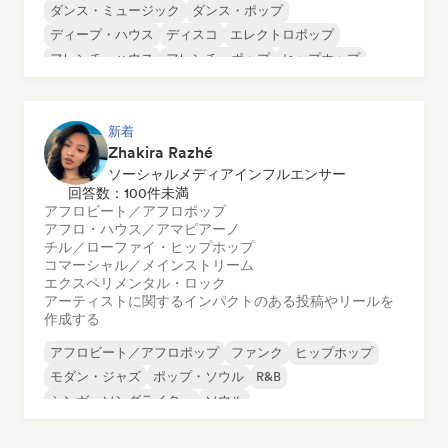
ダンス・ミュージック
ダンス・ポップ
ディープ・ハウス
ディスコ
エレクトロポップ
フレンチ・ハウス
フレンチ・ポップ
ヒップホップ
新着
Zhakira Razhé
ソーシャルメディアインフルエンサー
回答数：100件未満
アフロビート／アフロポップ
アフロ・ハウス／アマピアーノ
チル／ローファイ・ヒップホップ
コマーシャル／メインストリーム
エクスペリメンタル・ロック
アーティストに関するインパクトのある投稿やリールを
作成する
アフロビート／アフロポップ
ファンク
ヒップホップ
モダン・ジャズ
ポップ・ソウル
R&B
シンガーソングライター
ソウル