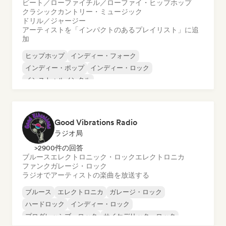
ビート／ローファイ
チル／ローファイ・ヒップホップ
クラシック
カントリー・ミュージック
ドリル／ジャージー
アーティストを「インパクトのあるプレイリスト」に追
加
ヒップホップ
インディー・フォーク
インディー・ポップ
インディー・ロック
インストゥルメンタル
インストゥルメンタル・ヒップホップ
インターナショナル・ラップ
英語ラップ
Good Vibrations Radio
ラジオ局
>2900件の回答
ブルース
エレクトロニック・ロック
エレクトロニカ
ファンク
ガレージ・ロック
ラジオでアーティストの楽曲を放送する
ブルース
エレクトロニカ
ガレージ・ロック
ハードロック
インディー・ロック
プログレッシブ・ロック
サイケデリック・ロック