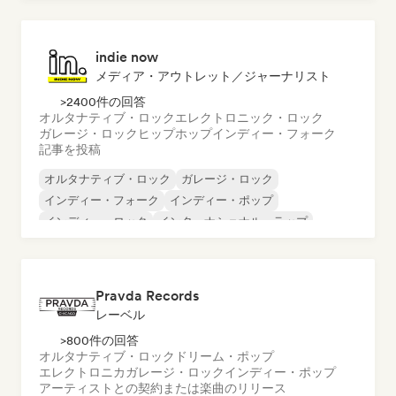
ロック・アンド・ロール／クラシック・ロック
indie now
メディア・アウトレット／ジャーナリスト
>2400件の回答
オルタナティブ・ロック
エレクトロニック・ロック
ガレージ・ロック
ヒップホップ
インディー・フォーク
記事を投稿
オルタナティブ・ロック
ガレージ・ロック
インディー・フォーク
インディー・ポップ
インディー・ロック
インターナショナル・ラップ
メタル／ヘヴィメタル
ポップ・ロック
Pravda Records
レーベル
>800件の回答
オルタナティブ・ロック
ドリーム・ポップ
エレクトロニカ
ガレージ・ロック
インディー・ポップ
アーティストとの契約または楽曲のリリース