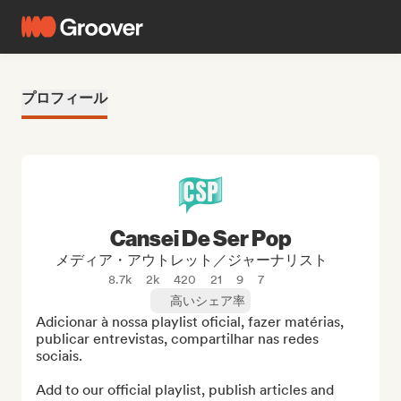
プロフィール
Cansei De Ser Pop
メディア・アウトレット／ジャーナリスト
8.7k
2k
420
21
9
7
高いシェア率
Adicionar à nossa playlist oficial, fazer matérias, 
publicar entrevistas, compartilhar nas redes 
sociais.

Add to our official playlist, publish articles and 