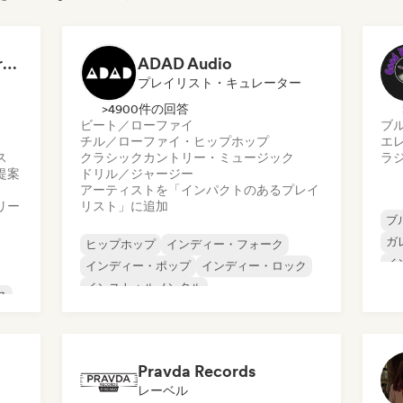
Dreamers Island Entertainment
ADAD Audio
プレイリスト・キュレーター
>4900件の回答
ビート／ローファイ
ブ
チル／ローファイ・ヒップホップ
エ
ス
クラシック
カントリー・ミュージック
ラ
提案
ドリル／ジャージー
アーティストを「インパクトのあるプレイ
リー
リスト」に追加
ブ
ガ
ヒップホップ
インディー・フォーク
イ
インディー・ポップ
インディー・ロック
プ
インストゥルメンタル
ス
サ
インストゥルメンタル・ヒップホップ
ロ
インターナショナル・ラップ
英語ラップ
ッ
Pravda Records
レーベル