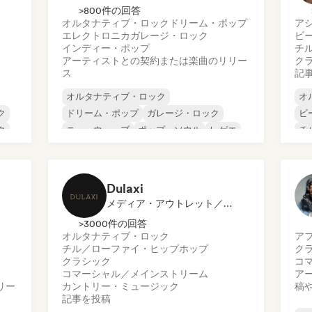
>800件の回答
オルタナティブ・ロック
ドリーム・ポップ
ア
エレクトロニカ
ガレージ・ロック
ビ
インディー・ポップ
チ
アーティストとの契約または楽曲のリリー
ク
ス
記
オルタナティブ・ロック
オ
ク
ドリーム・ポップ
ガレージ・ロック
ビ
ク
ニューウェーブ
ポップ・ソウル
レゲエ
チ
シューゲイザー
ソウル
コ
ダ
ド
Dulaxi
メディア・アウトレット／ジャーナリスト
>3000件の回答
オルタナティブ・ロック
ア
チル／ローファイ・ヒップホップ
ク
クラシック
コ
コマーシャル／メインストリーム
ア
リー
カントリー・ミュージック
稿
記事を投稿