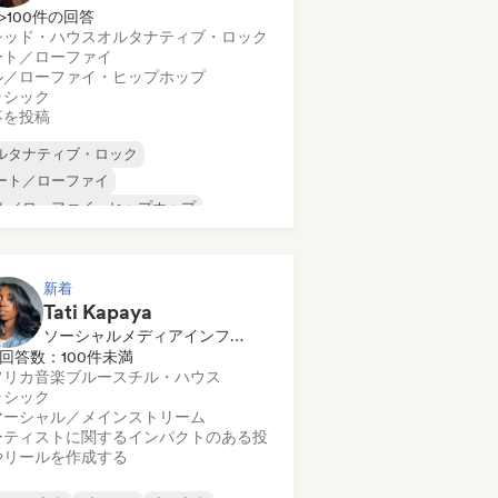
>100件の回答
シッド・ハウス
オルタナティブ・ロック
ート／ローファイ
ル／ローファイ・ヒップホップ
ラシック
事を投稿
ルタナティブ・ロック
ート／ローファイ
ル／ローファイ・ヒップホップ
マーシャル／メインストリーム
ンス・ミュージック
ディスコ
リーム・ポップ
ヒップホップ
新着
Tati Kapaya
ソーシャルメディアインフルエンサー
回答数：100件未満
フリカ音楽
ブルース
チル・ハウス
ラシック
マーシャル／メインストリーム
ーティストに関するインパクトのある投
やリールを作成する