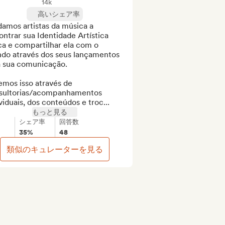
14k
高いシェア率
amos artistas da música a 
ntrar sua Identidade Artística 
a e compartilhar ela com o 
do através dos seus lançamentos 
a sua comunicação.

mos isso através de 
sultorias/acompanhamentos 
viduais, dos conteúdos e troc...
もっと見る
シェア率
回答数
35%
48
類似のキュレーターを見る