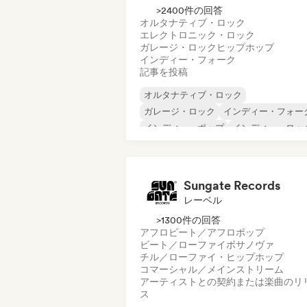
>2400件の回答
オルタナティブ・ロック
エレクトロニック・ロック
ガレージ・ロック
ヒップホップ
インディー・フォーク
記事を投稿
オルタナティブ・ロック
ガレージ・ロック
インディー・フォー
インディー・ポップ
インディー・ロッ
インターナショナル・ラップ
メタル／ヘヴィメタル
ポップ・ロック
Sungate Records
レーベル
>1300件の回答
アフロビート／アフロポップ
ビート／ローファイ
ボサノヴァ
チル／ローファイ・ヒップホップ
コマーシャル／メインストリーム
アーティストとの契約または楽曲のリ
ス