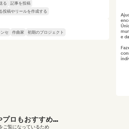
送る
記事を投稿
る投稿やリールを作成する
Ajud
enco
Únic
mun
シンセ
作曲家
初期のプロジェクト
e d
Faze
con
indi
プロもおすすめ...
フィールをご覧になっているため