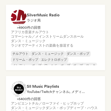
SilverMusic Radio
ラジオ局
>4900件の回答
アフリカ音楽
チルアウト
コマーシャル／メインストリーム
ダンスホール
ダンス・ミュージック
ラジオでアーティストの楽曲を放送する
チルアウト
ダンス・ミュージック
ダンス・ポップ
ドリーム・ポップ
エレクトロポップ
インディー・ポップ
ワールド・ポップ
ポップ・ロック
Sll Music Playlists
YouTube/Twitchチャンネル, メディア・アウトレット／ジャーナリスト, プレイリスト・キュレーター, サウンドエキスパート
>5400件の回答
アンビエント
チル／ローファイ・ヒップホップ
ダンス・ミュージック
ダンス・ポップ
ディープ・ハウス