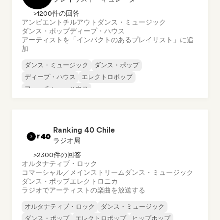
>1200件の回答
アンビエント
チルアウト
ダンス・ミュージック
ダンス・ポップ
ディープ・ハウス
アーティストを「インパクトのあるプレイリスト」に追
加
ダンス・ミュージック
ダンス・ポップ
ディープ・ハウス
エレクトロポップ
フューチャー・ハウス
ハード・ダンス／ハードコア／ハードスタイル
ヒップホップ
インディー・インド
Ranking 40 Chile
ラジオ局
>2300件の回答
オルタナティブ・ロック
コマーシャル／メインストリーム
ダンス・ミュージック
ダンス・ポップ
エレクトロニカ
ラジオでアーティストの楽曲を放送する
オルタナティブ・ロック
ダンス・ミュージック
ダンス・ポップ
エレクトロポップ
ヒップホップ