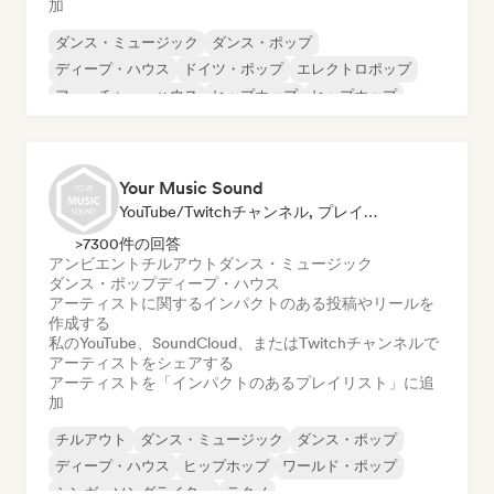
加
ダンス・ミュージック
ダンス・ポップ
ディープ・ハウス
ドイツ・ポップ
エレクトロポップ
フューチャー・ハウス
ヒップホップ
ヒップホップ
Your Music Sound
YouTube/Twitchチャンネル, プレイリスト・キュレーター, ソーシャルメディアインフルエンサー
>7300件の回答
アンビエント
チルアウト
ダンス・ミュージック
ダンス・ポップ
ディープ・ハウス
アーティストに関するインパクトのある投稿やリールを
作成する
私のYouTube、SoundCloud、またはTwitchチャンネルで
アーティストをシェアする
アーティストを「インパクトのあるプレイリスト」に追
加
チルアウト
ダンス・ミュージック
ダンス・ポップ
ディープ・ハウス
ヒップホップ
ワールド・ポップ
シンガーソングライター
テクノ