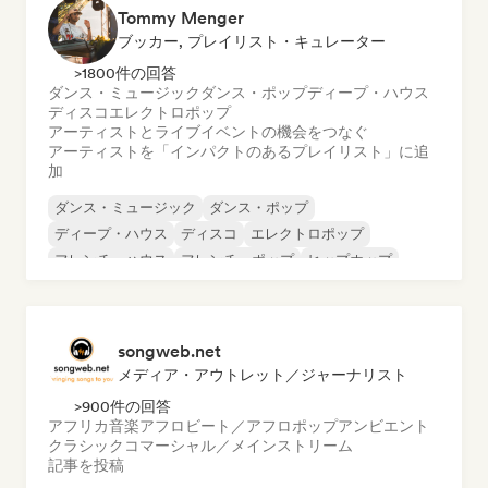
Tommy Menger
ブッカー, プレイリスト・キュレーター
>1800件の回答
ダンス・ミュージック
ダンス・ポップ
ディープ・ハウス
ディスコ
エレクトロポップ
アーティストとライブイベントの機会をつなぐ
アーティストを「インパクトのあるプレイリスト」に追
加
ダンス・ミュージック
ダンス・ポップ
ディープ・ハウス
ディスコ
エレクトロポップ
フレンチ・ハウス
フレンチ・ポップ
ヒップホップ
songweb.net
メディア・アウトレット／ジャーナリスト
>900件の回答
アフリカ音楽
アフロビート／アフロポップ
アンビエント
クラシック
コマーシャル／メインストリーム
記事を投稿