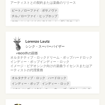
アーティストとの契約または楽曲のリリース
ビート／ローファイ
ボサノヴァ
チル／ローファイ・ヒップホップ
コマーシャル／メインストリーム
ダンスホール
ダンス・ポップ
ヒップホップ
ポップ・ソウル
Lorenzo Lautz
シンク・スーパーバイザー
>1600件の回答
オルタナティブ・ロック
ドリーム・ポップ
ハードロック
インディー・ポップ
インディー・ロック
イメージ・ビデオシンク向けの楽曲ライセンスまたはア
ーティストの代理業務
オルタナティブ・ロック
ハードロック
インディー・ポップ
インディー・ロック
メタル／ヘヴィメタル
ニューウェーブ
ポスト・パンク
サイケデリック・ロック