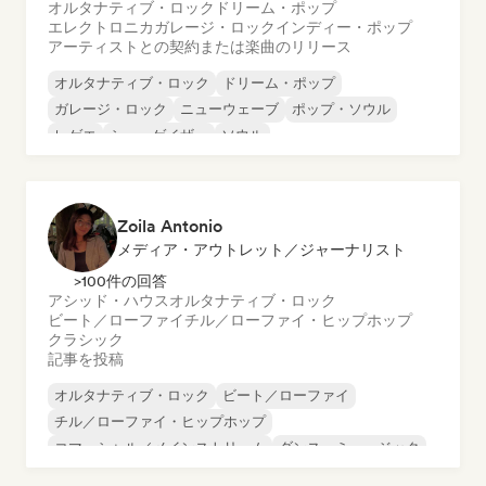
オルタナティブ・ロック
ドリーム・ポップ
エレクトロニカ
ガレージ・ロック
インディー・ポップ
アーティストとの契約または楽曲のリリース
オルタナティブ・ロック
ドリーム・ポップ
ガレージ・ロック
ニューウェーブ
ポップ・ソウル
レゲエ
シューゲイザー
ソウル
Zoila Antonio
メディア・アウトレット／ジャーナリスト
>100件の回答
アシッド・ハウス
オルタナティブ・ロック
ビート／ローファイ
チル／ローファイ・ヒップホップ
クラシック
記事を投稿
オルタナティブ・ロック
ビート／ローファイ
チル／ローファイ・ヒップホップ
コマーシャル／メインストリーム
ダンス・ミュージック
ディスコ
ドリーム・ポップ
ヒップホップ