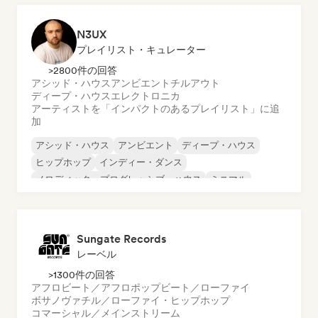
N3UX
プレイリスト・キュレーター
>2800件の回答
アシッド・ハウス
アンビエント
チルアウト
ディープ・ハウス
エレクトロニカ
アーティストを「インパクトのあるプレイリスト」に追
加
アシッド・ハウス
アンビエント
ディープ・ハウス
ヒップホップ
インディー・ダンス
メロディック・プログレッシブ・ハウス
ミニマル
オルガニック・ハウス／ダウンテンポ
Sungate Records
レーベル
>1300件の回答
アフロビート／アフロポップ
ビート／ローファイ
ボサノヴァ
チル／ローファイ・ヒップホップ
コマーシャル／メインストリーム