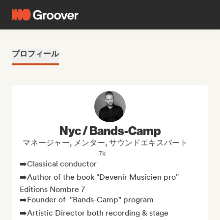
プロフィール
Nyc / Bands-Camp
マネージャー, メンター, サウンドエキスパート
7k
➡️Classical conductor

➡️Author of the book "Devenir Musicien pro" 
Editions Nombre 7

➡️Founder of  "Bands-Camp" program

➡️Artistic Director both recording & stage
