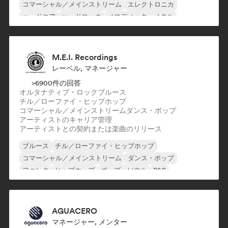
コマーシャル／メインストリーム
エレクトロニカ
ハードコア
ハードロック
メロディック・メタル
メタル／ヘヴィメタル
M.E.I. Recordings
レーベル, マネージャー
>6900件の回答
オルタナティブ・ロック
ブルース
チル／ローファイ・ヒップホップ
コマーシャル／メインストリーム
ダンス・ポップ
アーティストのキャリア管理
アーティストとの契約または楽曲のリリース
ブルース
チル／ローファイ・ヒップホップ
コマーシャル／メインストリーム
ダンス・ポップ
ファンク
ヒップホップ
ポップ・ソウル
R&B
AGUACERO
マネージャー, メンター