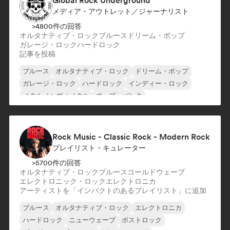
Global Rock Underground
メディア・アウトレット／ジャーナリスト
>4800件の回答
オルタナティブ・ロック
ブルース
ドリーム・ポップ
ガレージ・ロック
ハードロック
記事を投稿
ブルース
オルタナティブ・ロック
ドリーム・ポップ
ガレージ・ロック
ハードロック
インディー・ロック
メタル／ヘヴィメタル
ポップ・パンク
Rock Music - Classic Rock - Modern Rock
プレイリスト・キュレーター
>5700件の回答
オルタナティブ・ロック
ブルース
コールドウェーブ
エレクトロニック・ロック
エレクトロニカ
アーティストを「インパクトのあるプレイリスト」に追加
ブルース
オルタナティブ・ロック
エレクトロニカ
ハードロック
ニューウェーブ
ポストロック