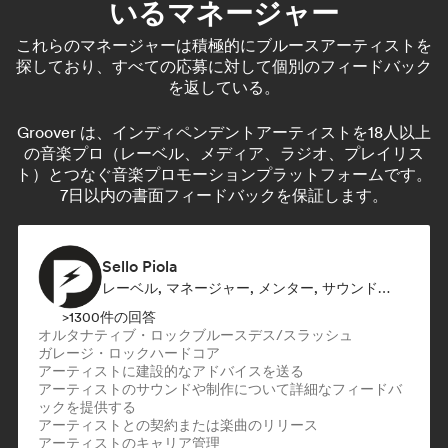
いるマネージャー
これらのマネージャーは積極的にブルースアーティストを
探しており、すべての応募に対して個別のフィードバック
を返している。
Groover は、インディペンデントアーティストを18人以上
の音楽プロ（レーベル、メディア、ラジオ、プレイリス
ト）とつなぐ音楽プロモーションプラットフォームです。
7日以内の書面フィードバックを保証します。
Sello Piola
レーベル, マネージャー, メンター, サウンドエキスパート
>1300件の回答
オルタナティブ・ロック
ブルース
デス/スラッシュ
ガレージ・ロック
ハードコア
アーティストに建設的なアドバイスを送る
アーティストのサウンドや制作について詳細なフィードバ
ックを提供する
アーティストとの契約または楽曲のリリース
アーティストのキャリア管理