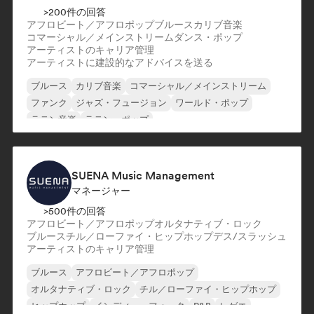
>200件の回答
アフロビート／アフロポップ
ブルース
カリブ音楽
コマーシャル／メインストリーム
ダンス・ポップ
アーティストのキャリア管理
アーティストに建設的なアドバイスを送る
ブルース
カリブ音楽
コマーシャル／メインストリーム
ファンク
ジャズ・フュージョン
ワールド・ポップ
ラテン音楽
ラテン・ポップ
SUENA Music Management
マネージャー
>500件の回答
アフロビート／アフロポップ
オルタナティブ・ロック
ブルース
チル／ローファイ・ヒップホップ
デス/スラッシュ
アーティストのキャリア管理
ブルース
アフロビート／アフロポップ
オルタナティブ・ロック
チル／ローファイ・ヒップホップ
ヒップホップ
インディー・フォーク
R&B
レゲエ