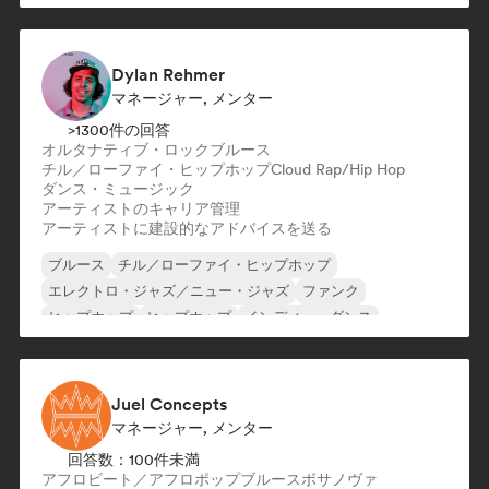
Dylan Rehmer
マネージャー, メンター
>1300件の回答
オルタナティブ・ロック
ブルース
チル／ローファイ・ヒップホップ
Cloud Rap/Hip Hop
ダンス・ミュージック
アーティストのキャリア管理
アーティストに建設的なアドバイスを送る
ブルース
チル／ローファイ・ヒップホップ
エレクトロ・ジャズ／ニュー・ジャズ
ファンク
ヒップホップ
ヒップホップ
インディー・ダンス
インディー・ポップ
Juel Concepts
マネージャー, メンター
回答数：100件未満
アフロビート／アフロポップ
ブルース
ボサノヴァ