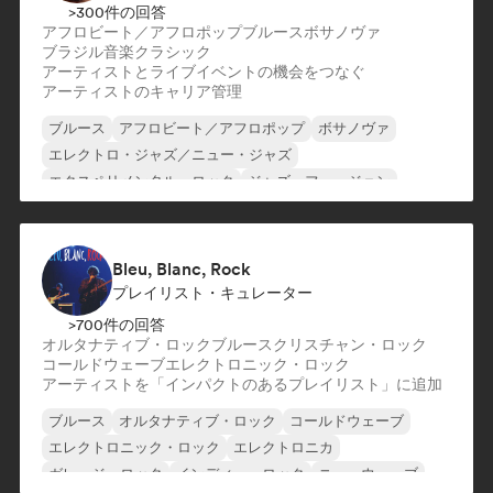
>300件の回答
アフロビート／アフロポップ
ブルース
ボサノヴァ
ブラジル音楽
クラシック
アーティストとライブイベントの機会をつなぐ
アーティストのキャリア管理
ブルース
アフロビート／アフロポップ
ボサノヴァ
エレクトロ・ジャズ／ニュー・ジャズ
エクスペリメンタル・ロック
ジャズ・フュージョン
インストゥルメンタル
モダン・ジャズ
Bleu, Blanc, Rock
プレイリスト・キュレーター
>700件の回答
オルタナティブ・ロック
ブルース
クリスチャン・ロック
コールドウェーブ
エレクトロニック・ロック
アーティストを「インパクトのあるプレイリスト」に追加
ブルース
オルタナティブ・ロック
コールドウェーブ
エレクトロニック・ロック
エレクトロニカ
ガレージ・ロック
インディー・ロック
ニューウェーブ