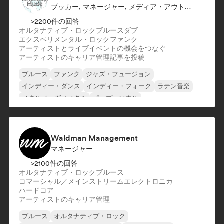
ブッカー, マネージャー, メディア・アウトレット／ジャーナリスト
>2200件の回答
オルタナティブ・ロック
ブルース
ダブ
エクスペリメンタル・ロック
ファンク
アーティストとライブイベントの機会をつなぐ
アーティストのキャリア管理
記事を投稿
ブルース
ファンク
ジャズ・フュージョン
インディー・ダンス
インディー・フォーク
ラテン音楽
メタル／ヘヴィメタル
ポップ・ソウル
Waldman Management
マネージャー
>2100件の回答
オルタナティブ・ロック
ブルース
コマーシャル／メインストリーム
エレクトロニカ
ハードコア
アーティストのキャリア管理
ブルース
オルタナティブ・ロック