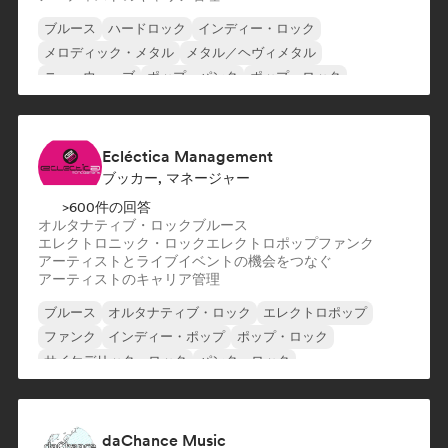
ブルース
ハードロック
インディー・ロック
メロディック・メタル
メタル／ヘヴィメタル
ニューウェーブ
ポップ・パンク
ポップ・ロック
Ecléctica Management
ブッカー, マネージャー
>600件の回答
オルタナティブ・ロック
ブルース
エレクトロニック・ロック
エレクトロポップ
ファンク
アーティストとライブイベントの機会をつなぐ
アーティストのキャリア管理
ブルース
オルタナティブ・ロック
エレクトロポップ
ファンク
インディー・ポップ
ポップ・ロック
サイケデリック・ロック
パンク・ロック
daChance Music