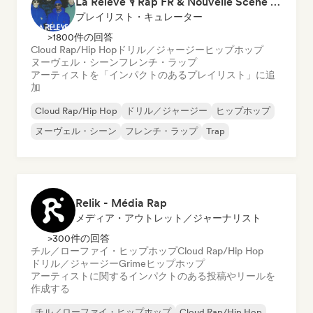
La Relève 🎙️ Rap FR & Nouvelle Scène Hip-Hop
プレイリスト・キュレーター
>1800件の回答
Cloud Rap/Hip Hop
ドリル／ジャージー
ヒップホップ
ヌーヴェル・シーン
フレンチ・ラップ
アーティストを「インパクトのあるプレイリスト」に追
加
Cloud Rap/Hip Hop
ドリル／ジャージー
ヒップホップ
ヌーヴェル・シーン
フレンチ・ラップ
Trap
Relik - Média Rap
メディア・アウトレット／ジャーナリスト
>300件の回答
チル／ローファイ・ヒップホップ
Cloud Rap/Hip Hop
ドリル／ジャージー
Grime
ヒップホップ
アーティストに関するインパクトのある投稿やリールを
作成する
チル／ローファイ・ヒップホップ
Cloud Rap/Hip Hop