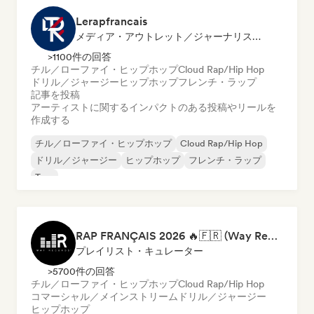
Lerapfrancais
メディア・アウトレット／ジャーナリスト, ソーシャルメディアインフルエンサー
>1100件の回答
チル／ローファイ・ヒップホップ
Cloud Rap/Hip Hop
ドリル／ジャージー
ヒップホップ
フレンチ・ラップ
記事を投稿
アーティストに関するインパクトのある投稿やリールを
作成する
チル／ローファイ・ヒップホップ
Cloud Rap/Hip Hop
ドリル／ジャージー
ヒップホップ
フレンチ・ラップ
Trap
RAP FRANÇAIS 2026 🔥🇫🇷 (Way Records)
プレイリスト・キュレーター
>5700件の回答
チル／ローファイ・ヒップホップ
Cloud Rap/Hip Hop
コマーシャル／メインストリーム
ドリル／ジャージー
ヒップホップ