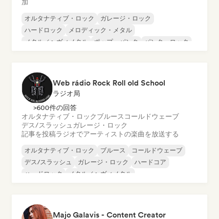
加
オルタナティブ・ロック
ガレージ・ロック
ハードロック
メロディック・メタル
メタル／ヘヴィメタル
ポップ・パンク
パンク・ロック
ロック・アンド・ロール／クラシック・ロック
Web rádio Rock Roll old School
ラジオ局
>600件の回答
オルタナティブ・ロック
ブルース
コールドウェーブ
デス/スラッシュ
ガレージ・ロック
記事を投稿
ラジオでアーティストの楽曲を放送する
オルタナティブ・ロック
ブルース
コールドウェーブ
デス/スラッシュ
ガレージ・ロック
ハードコア
ハードロック
メタル／ヘヴィメタル
Majo Galavis - Content Creator