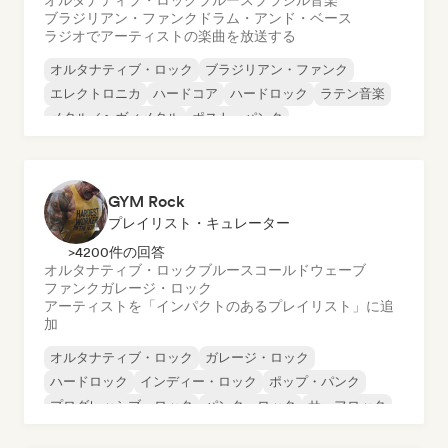
オルタナティブ・ロック
ブルース
ブラジル音楽
ブラジリアン・ファンク
ドラム・アンド・ベース
ラジオでアーティストの楽曲を放送する
オルタナティブ・ロック
ブラジリアン・ファンク
エレクトロニカ
ハードコア
ハードロック
ラテン音楽
メタル／ヘヴィメタル
ポスト・パンク
GYM Rock
プレイリスト・キュレーター
>4200件の回答
オルタナティブ・ロック
ブルース
コールドウェーブ
ファンク
ガレージ・ロック
アーティストを「インパクトのあるプレイリスト」に追
加
オルタナティブ・ロック
ガレージ・ロック
ハードロック
インディー・ロック
ポップ・パンク
プログレッシブ・ロック
パンク・ロック
サーフロック