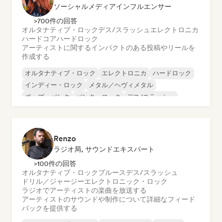
ソーシャルメディアインフルエンサー
>700件の回答
オルタナティブ・ロック
デス/スラッシュ
エレクトロニカ
ハードコア
ハードロック
アーティストに関するインパクトのある投稿やリールを
作成する
オルタナティブ・ロック
エレクトロニカ
ハードロック
インディー・ロック
メタル／ヘヴィメタル
ポップ・パンク
パンク・ロック
デス/スラッシュ
Renzo
ラジオ局, サウンドエキスパート
>100件の回答
オルタナティブ・ロック
ブルース
デス/スラッシュ
ドリル／ジャージー
エレクトロニック・ロック
ラジオでアーティストの楽曲を放送する
アーティストのサウンドや制作について詳細なフィード
バックを提供する