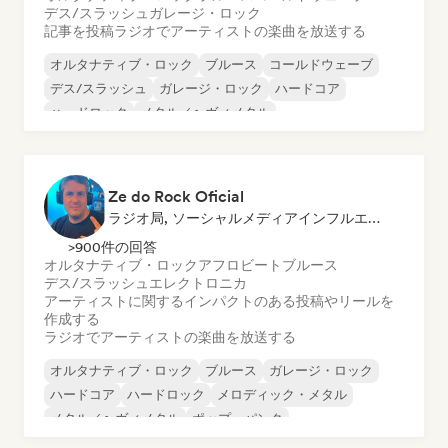
デス/スラッシュ
ガレージ・ロック
記事を投稿
ラジオでアーティストの楽曲を放送する
オルタナティブ・ロック
ブルース
コールドウェーブ
デス/スラッシュ
ガレージ・ロック
ハードコア
ハードロック
メタル／ヘヴィメタル
Ze do Rock Oficial
ラジオ局, ソーシャルメディアインフルエンサー
>900件の回答
オルタナティブ・ロック
アフロビート
ブルース
デス/スラッシュ
エレクトロニカ
アーティストに関するインパクトのある投稿やリールを
作成する
ラジオでアーティストの楽曲を放送する
オルタナティブ・ロック
ブルース
ガレージ・ロック
ハードコア
ハードロック
メロディック・メタル
メタル／ヘヴィメタル
ポップ・パンク