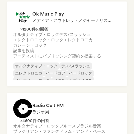
Ok Music Play
メディア・アウトレット／ジャーナリスト, 発行者
>1200件の回答
オルタナティブ・ロック
デス/スラッシュ
エレクトロニック・ロック
エレクトロニカ
ガレージ・ロック
記事を投稿
アーティストにパブリッシング契約を提案する
オルタナティブ・ロック
デス/スラッシュ
エレクトロニカ
ハードコア
ハードロック
インディー・ロック
メタル／ヘヴィメタル
プログレッシブ・ロック
Rádio Cult FM
ラジオ局
>4600件の回答
オルタナティブ・ロック
ブルース
ブラジル音楽
ブラジリアン・ファンク
ドラム・アンド・ベース