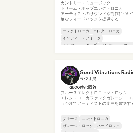
カントリー・ミュージック
ドリーム・ポップ
エレクトロニカ
アーティストのサウンドや制作につい
細なフィードバックを提供する
エレクトロニカ
エレクトロニカ
インディー・フォーク
インディー・ポップ
インディー・ロッ
メタル／ヘヴィメタル
ポスト・パンク
ロック・アンド・ロール／クラシック・
ック
Good Vibrations Radi
ラジオ局
>2900件の回答
ブルース
エレクトロニック・ロック
エレクトロニカ
ファンク
ガレージ・ロ
ラジオでアーティストの楽曲を放送す
ブルース
エレクトロニカ
ガレージ・ロック
ハードロック
インディー・ロック