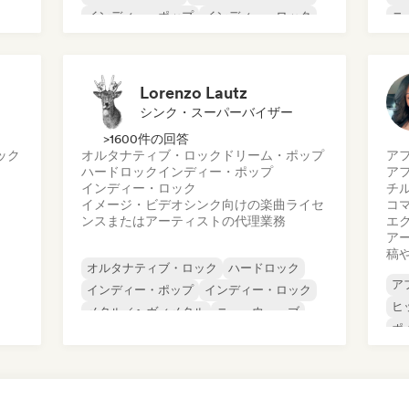
インディー・ポップ
インディー・ロック
ニ
インターナショナル・ラップ
シ
メタル／ヘヴィメタル
ポップ・ロック
ロ
Lorenzo Lautz
シンク・スーパーバイザー
>1600件の回答
ック
オルタナティブ・ロック
ドリーム・ポップ
ア
ハードロック
インディー・ポップ
ア
インディー・ロック
チ
イメージ・ビデオシンク向けの楽曲ライセ
コ
ンスまたはアーティストの代理業務
エ
ア
稿
オルタナティブ・ロック
ハードロック
ア
インディー・ポップ
インディー・ロック
ヒ
メタル／ヘヴィメタル
ニューウェーブ
ポ
ポスト・パンク
サイケデリック・ロック
シ