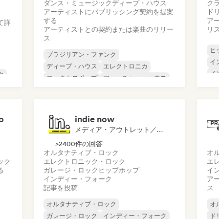
ダンス・ミュージック
ディープ・ハウス
ク
アーティストにパブリッシング契約を提案
ド
する
ア
て詳
アーティストとの契約または楽曲のリリー
リ
ス
ヒ
ブラジリアン・ファンク
イ
ディープ・ハウス
エレクトロニカ
イ
ク
エレクトロポップ
フューチャー・ハウス
イ
ヒップホップ
ヒップホップ
イ
ロ
テックハウス
o
indie now
メディア・アウトレット／ジャーナリスト
>2400件の回答
オルタナティブ・ロック
オ
ック
エレクトロニック・ロック
エ
る
ガレージ・ロック
ヒップホップ
イ
インディー・フォーク
ア
記事を投稿
ス
オルタナティブ・ロック
オ
ガレージ・ロック
インディー・フォーク
ド