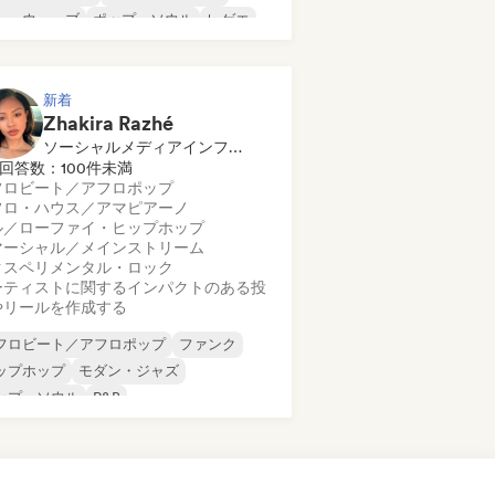
ューウェーブ
ポップ・ソウル
レゲエ
ューゲイザー
ソウル
新着
Zhakira Razhé
ソーシャルメディアインフルエンサー
回答数：100件未満
フロビート／アフロポップ
フロ・ハウス／アマピアーノ
ル／ローファイ・ヒップホップ
マーシャル／メインストリーム
クスペリメンタル・ロック
ーティストに関するインパクトのある投
やリールを作成する
フロビート／アフロポップ
ファンク
ップホップ
モダン・ジャズ
ップ・ソウル
R&B
ンガーソングライター
ソウル