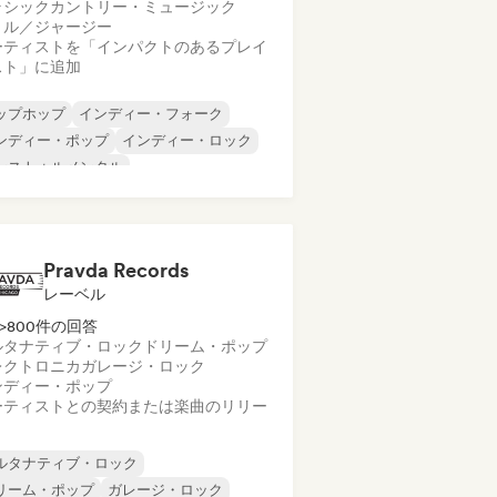
ラシック
カントリー・ミュージック
リル／ジャージー
ーティストを「インパクトのあるプレイ
スト」に追加
ップホップ
インディー・フォーク
ンディー・ポップ
インディー・ロック
ンストゥルメンタル
ンストゥルメンタル・ヒップホップ
ンターナショナル・ラップ
英語ラップ
Pravda Records
レーベル
>800件の回答
ルタナティブ・ロック
ドリーム・ポップ
レクトロニカ
ガレージ・ロック
ンディー・ポップ
ーティストとの契約または楽曲のリリー
ルタナティブ・ロック
リーム・ポップ
ガレージ・ロック