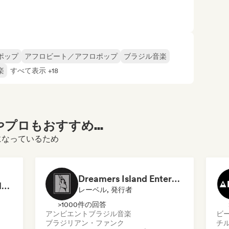
ポップ
アフロビート／アフロポップ
ブラジル音楽
楽
すべて表示 +18
プロもおすすめ...
ご覧になっているため
Dreamers Island Entertainment
Rob Tavaglione/Catalyst Recording
レーベル, 発行者
>1000件の回答
アンビエント
ブラジル音楽
ビ
ブラジリアン・ファンク
チ