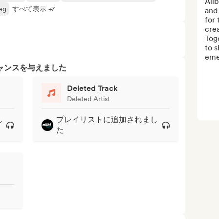
Alib
eg
すべて表示 +7
and 
for 
crea
Toge
to s
emer
ャンスを与えました
Deleted Track
Deleted Artist
し
プレイリストに追加されまし
た