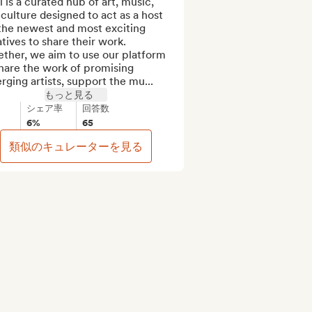
i is a curated hub of art, music, 
culture designed to act as a host 
the newest and most exciting 
tives to share their work. 
ther, we aim to use our platform 
hare the work of promising 
ging artists, support the mu...
もっと見る
シェア率
回答数
6%
65
類似のキュレーターを見る