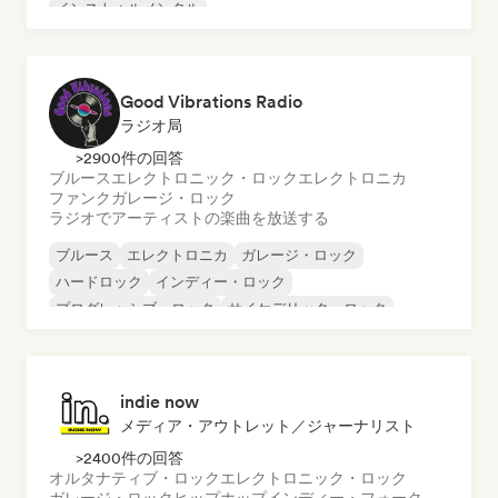
インストゥルメンタル
インストゥルメンタル・ヒップホップ
インターナショナル・ラップ
英語ラップ
Good Vibrations Radio
ラジオ局
>2900件の回答
ブルース
エレクトロニック・ロック
エレクトロニカ
ファンク
ガレージ・ロック
ラジオでアーティストの楽曲を放送する
ブルース
エレクトロニカ
ガレージ・ロック
ハードロック
インディー・ロック
プログレッシブ・ロック
サイケデリック・ロック
ロック・アンド・ロール／クラシック・ロック
indie now
メディア・アウトレット／ジャーナリスト
>2400件の回答
オルタナティブ・ロック
エレクトロニック・ロック