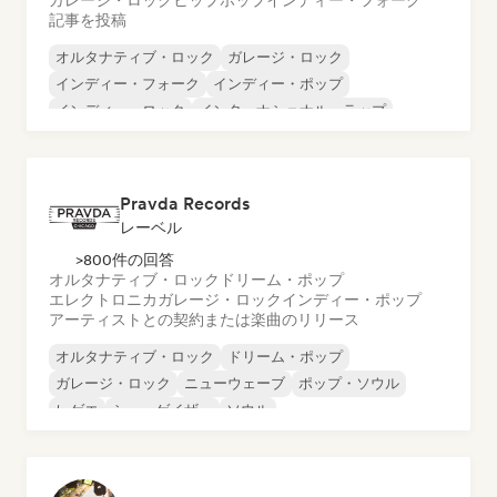
ガレージ・ロック
ヒップホップ
インディー・フォーク
記事を投稿
オルタナティブ・ロック
ガレージ・ロック
インディー・フォーク
インディー・ポップ
インディー・ロック
インターナショナル・ラップ
メタル／ヘヴィメタル
ポップ・ロック
Pravda Records
レーベル
>800件の回答
オルタナティブ・ロック
ドリーム・ポップ
エレクトロニカ
ガレージ・ロック
インディー・ポップ
アーティストとの契約または楽曲のリリース
オルタナティブ・ロック
ドリーム・ポップ
ガレージ・ロック
ニューウェーブ
ポップ・ソウル
レゲエ
シューゲイザー
ソウル