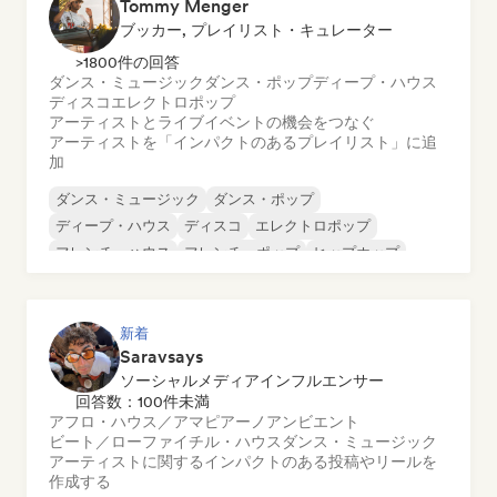
Tommy Menger
ブッカー, プレイリスト・キュレーター
>1800件の回答
ダンス・ミュージック
ダンス・ポップ
ディープ・ハウス
ディスコ
エレクトロポップ
アーティストとライブイベントの機会をつなぐ
アーティストを「インパクトのあるプレイリスト」に追
加
ダンス・ミュージック
ダンス・ポップ
ディープ・ハウス
ディスコ
エレクトロポップ
フレンチ・ハウス
フレンチ・ポップ
ヒップホップ
新着
Saravsays
ソーシャルメディアインフルエンサー
回答数：100件未満
アフロ・ハウス／アマピアーノ
アンビエント
ビート／ローファイ
チル・ハウス
ダンス・ミュージック
アーティストに関するインパクトのある投稿やリールを
作成する