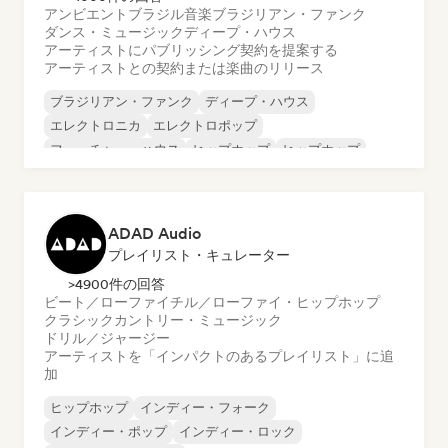
アンビエント
ブラジル音楽
ブラジリアン・ファンク
ダンス・ミュージック
ディープ・ハウス
アーティストにパブリッシング契約を提案する
アーティストとの契約または楽曲のリリース
ブラジリアン・ファンク
ディープ・ハウス
エレクトロニカ
エレクトロポップ
フューチャー・ハウス
ヒップホップ
ヒップホップ
テックハウス
ADAD Audio
プレイリスト・キュレーター
>4900件の回答
ビート／ローファイ
チル／ローファイ・ヒップホップ
クラシック
カントリー・ミュージック
ドリル／ジャージー
アーティストを「インパクトのあるプレイリスト」に追
加
ヒップホップ
インディー・フォーク
インディー・ポップ
インディー・ロック