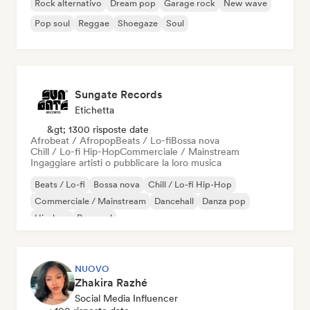
Rock alternativo
Dream pop
Garage rock
New wave
Pop soul
Reggae
Shoegaze
Soul
Sungate Records
Etichetta
&gt; 1300 risposte date
Afrobeat / Afropop
Beats / Lo-fi
Bossa nova
Chill / Lo-fi Hip-Hop
Commerciale / Mainstream
Ingaggiare artisti o pubblicare la loro musica
Beats / Lo-fi
Bossa nova
Chill / Lo-fi Hip-Hop
Commerciale / Mainstream
Dancehall
Danza pop
Hip-hop
Pop soul
NUOVO
Zhakira Razhé
Social Media Influencer