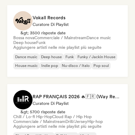
Vokall Records
Curatore Di Playlist
&gt; 3500 risposte date
Bossa nova
Commerciale / Mainstream
Dance music
Deep house
Funk
Aggiungere artisti nelle mie playlist più seguite
Dance music
Deep house
Funk
Funky / Jackin House
House music
Indie pop
Nu-disco / Italo
Pop soul
RAP FRANÇAIS 2026 🔥🇫🇷 (Way Records)
Curatore Di Playlist
&gt; 5700 risposte date
Chill / Lo-fi Hip-Hop
Cloud Rap / Hip Hop
Commerciale / Mainstream
Drill/Jersey
Hip-hop
Aggiungere artisti nelle mie playlist più seguite