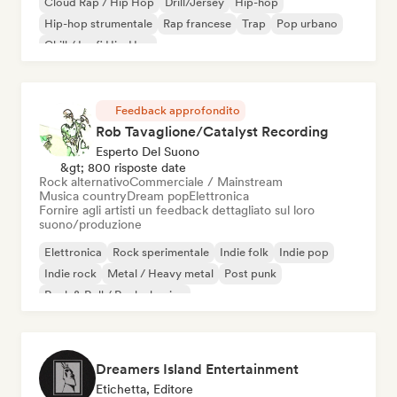
Cloud Rap / Hip Hop
Drill/Jersey
Hip-hop
Hip-hop strumentale
Rap francese
Trap
Pop urbano
Chill / Lo-fi Hip-Hop
Feedback approfondito
Rob Tavaglione/Catalyst Recording
Esperto Del Suono
&gt; 800 risposte date
Rock alternativo
Commerciale / Mainstream
Musica country
Dream pop
Elettronica
Fornire agli artisti un feedback dettagliato sul loro
suono/produzione
Elettronica
Rock sperimentale
Indie folk
Indie pop
Indie rock
Metal / Heavy metal
Post punk
Rock & Roll / Rock classico
Dreamers Island Entertainment
Etichetta, Editore