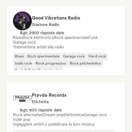
Good Vibrations Radio
Stazione Radio
&gt; 2900 risposte date
Blues
Rock elettronico
Rock sperimentale
Funk
Garage rock
Trasmettere artisti alla radio
Blues
Rock sperimentale
Garage rock
Hard rock
Indie rock
Rock progressivo
Rock psichedelico
Rock & Roll / Rock classico
Pravda Records
Etichetta
&gt; 800 risposte date
Rock alternativo
Dream pop
Elettronica
Garage rock
Indie pop
Ingaggiare artisti o pubblicare la loro musica