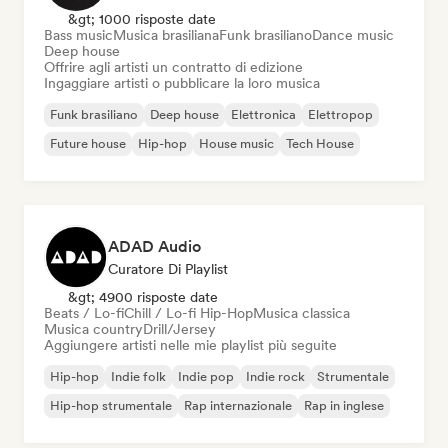
&gt; 1000 risposte date
Bass music
Musica brasiliana
Funk brasiliano
Dance music
Deep house
Offrire agli artisti un contratto di edizione
Ingaggiare artisti o pubblicare la loro musica
Funk brasiliano
Deep house
Elettronica
Elettropop
Future house
Hip-hop
House music
Tech House
ADAD Audio
Curatore Di Playlist
&gt; 4900 risposte date
Beats / Lo-fi
Chill / Lo-fi Hip-Hop
Musica classica
Musica country
Drill/Jersey
Aggiungere artisti nelle mie playlist più seguite
Hip-hop
Indie folk
Indie pop
Indie rock
Strumentale
Hip-hop strumentale
Rap internazionale
Rap in inglese