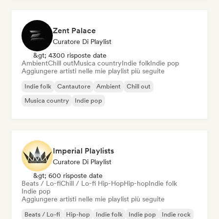
Zent Palace
Curatore Di Playlist
&gt; 4300 risposte date
Ambient
Chill out
Musica country
Indie folk
Indie pop
Aggiungere artisti nelle mie playlist più seguite
Indie folk
Cantautore
Ambient
Chill out
Musica country
Indie pop
Imperial Playlists
Curatore Di Playlist
&gt; 600 risposte date
Beats / Lo-fi
Chill / Lo-fi Hip-Hop
Hip-hop
Indie folk
Indie pop
Aggiungere artisti nelle mie playlist più seguite
Beats / Lo-fi
Hip-hop
Indie folk
Indie pop
Indie rock