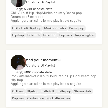
Curatore Di Playlist
&gt; 6300 risposte date
Chill / Lo-fi Hip-Hop
Musica country
Danza pop
Dream pop
Elettropop
Aggiungere artisti nelle mie playlist più seguite
Chill / Lo-fi Hip-Hop
Musica country
Danza pop
Hip-hop
Indie folk
Indie pop
Pop rock
Rap in inglese
find your moment✨
Curatore Di Playlist
&gt; 4100 risposte date
Rock alternativo
Chill out
Cloud Rap / Hip Hop
Dream pop
Hip-hop
Aggiungere artisti nelle mie playlist più seguite
Chill out
Hip-hop
Indie folk
Indie pop
Strumentale
Pop soul
Cantautore
Rock alternativo