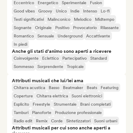
Eccentrico
Energetico
Sperimentale
Fusion
Good vibes
Groovy
Unico
Indie
Intenso
Lo-fi
Testi significativi
Malinconico
Melodico
Midtempo
Sognante
Originale
Positivo
Provocatorio
Rilassante
Romantico
Sensuale
Underground
Accattivante
In piedi
Anche gli stati d'animo sono aperti a ricevere
Coinvolgente
Eclettico
Partecipativo
Standard
Sommesso
Sorprendente
Tropicale
Attributi musicali che lui/lei ama
Chitarra acustica
Basso
Beatmaker
Beats
Featuring
Coperture
Chitarra elettrica
Suoni elettronici
Esplicito
Freestyle
Strumentale
Brani completati
Tamburi
Pianoforte
Produzione professionale
Radio edit
Remix
Corde
Sintetizzatori
Suoni urbani
Attributi musicali per cui sono anche aperti a