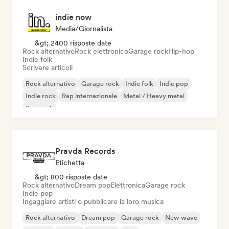
indie now
Media/Giornalista
&gt; 2400 risposte date
Rock alternativo
Rock elettronico
Garage rock
Hip-hop
Indie folk
Scrivere articoli
Rock alternativo
Garage rock
Indie folk
Indie pop
Indie rock
Rap internazionale
Metal / Heavy metal
Pop rock
Pravda Records
Etichetta
&gt; 800 risposte date
Rock alternativo
Dream pop
Elettronica
Garage rock
Indie pop
Ingaggiare artisti o pubblicare la loro musica
Rock alternativo
Dream pop
Garage rock
New wave