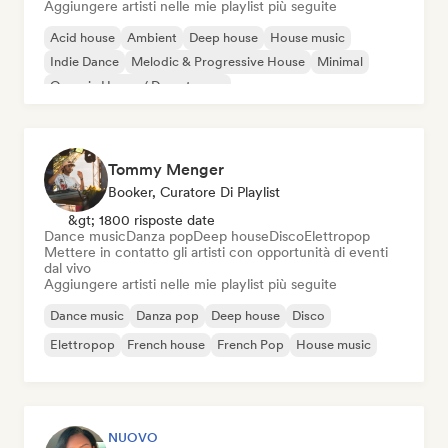
Aggiungere artisti nelle mie playlist più seguite
Acid house
Ambient
Deep house
House music
Indie Dance
Melodic & Progressive House
Minimal
Organic House / Downtempo
Tommy Menger
Booker, Curatore Di Playlist
&gt; 1800 risposte date
Dance music
Danza pop
Deep house
Disco
Elettropop
Mettere in contatto gli artisti con opportunità di eventi
dal vivo
Aggiungere artisti nelle mie playlist più seguite
Dance music
Danza pop
Deep house
Disco
Elettropop
French house
French Pop
House music
NUOVO