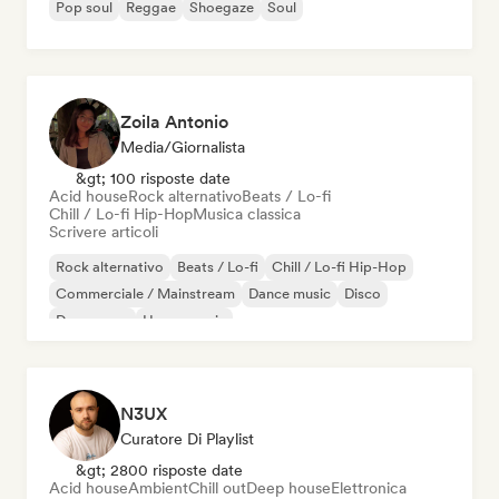
Pop soul
Reggae
Shoegaze
Soul
Zoila Antonio
Media/Giornalista
&gt; 100 risposte date
Acid house
Rock alternativo
Beats / Lo-fi
Chill / Lo-fi Hip-Hop
Musica classica
Scrivere articoli
Rock alternativo
Beats / Lo-fi
Chill / Lo-fi Hip-Hop
Commerciale / Mainstream
Dance music
Disco
Dream pop
House music
N3UX
Curatore Di Playlist
&gt; 2800 risposte date
Acid house
Ambient
Chill out
Deep house
Elettronica