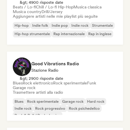
&gt; 4900 risposte date
Beats / Lo-fi
Chill / Lo-fi Hip-Hop
Musica classica
Musica country
Drill/Jersey
Aggiungere artisti nelle mie playlist più seguite
Hip-hop
Indie folk
Indie pop
Indie rock
Strumentale
Hip-hop strumentale
Rap internazionale
Rap in inglese
Good Vibrations Radio
Stazione Radio
&gt; 2900 risposte date
Blues
Rock elettronico
Rock sperimentale
Funk
Garage rock
Trasmettere artisti alla radio
Blues
Rock sperimentale
Garage rock
Hard rock
Indie rock
Rock progressivo
Rock psichedelico
Rock & Roll / Rock classico