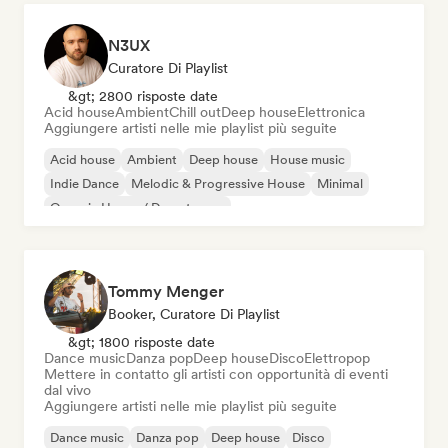
N3UX
Curatore Di Playlist
&gt; 2800 risposte date
Acid house
Ambient
Chill out
Deep house
Elettronica
Aggiungere artisti nelle mie playlist più seguite
Acid house
Ambient
Deep house
House music
Indie Dance
Melodic & Progressive House
Minimal
Organic House / Downtempo
Tommy Menger
Booker, Curatore Di Playlist
&gt; 1800 risposte date
Dance music
Danza pop
Deep house
Disco
Elettropop
Mettere in contatto gli artisti con opportunità di eventi
dal vivo
Aggiungere artisti nelle mie playlist più seguite
Dance music
Danza pop
Deep house
Disco