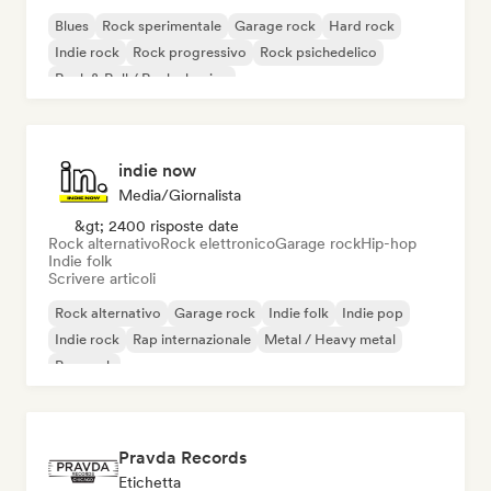
Blues
Rock sperimentale
Garage rock
Hard rock
Indie rock
Rock progressivo
Rock psichedelico
Rock & Roll / Rock classico
indie now
Media/Giornalista
&gt; 2400 risposte date
Rock alternativo
Rock elettronico
Garage rock
Hip-hop
Indie folk
Scrivere articoli
Rock alternativo
Garage rock
Indie folk
Indie pop
Indie rock
Rap internazionale
Metal / Heavy metal
Pop rock
Pravda Records
Etichetta