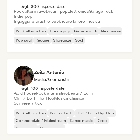
&gt; 800 risposte date
Rock alternativo
Dream pop
Elettronica
Garage rock
Indie pop
Ingaggiare artisti o pubblicare la loro musica
Rock alternativo
Dream pop
Garage rock
New wave
Pop soul
Reggae
Shoegaze
Soul
Zoila Antonio
Media/Giornalista
&gt; 100 risposte date
Acid house
Rock alternativo
Beats / Lo-fi
Chill / Lo-fi Hip-Hop
Musica classica
Scrivere articoli
Rock alternativo
Beats / Lo-fi
Chill / Lo-fi Hip-Hop
Commerciale / Mainstream
Dance music
Disco
Dream pop
House music