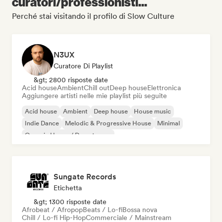
curatori/professionisti...
Perché stai visitando il profilo di Slow Culture
N3UX
Curatore Di Playlist
&gt; 2800 risposte date
Acid house
Ambient
Chill out
Deep house
Elettronica
Aggiungere artisti nelle mie playlist più seguite
Acid house
Ambient
Deep house
House music
Indie Dance
Melodic & Progressive House
Minimal
Organic House / Downtempo
Sungate Records
Etichetta
&gt; 1300 risposte date
Afrobeat / Afropop
Beats / Lo-fi
Bossa nova
Chill / Lo-fi Hip-Hop
Commerciale / Mainstream