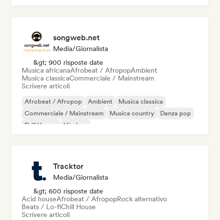
songweb.net
Media/Giornalista
&gt; 900 risposte date
Musica africana
Afrobeat / Afropop
Ambient
Musica classica
Commerciale / Mainstream
Scrivere articoli
Afrobeat / Afropop
Ambient
Musica classica
Commerciale / Mainstream
Musica country
Danza pop
Drill/Jersey
Hip-hop
Tracktor
Media/Giornalista
&gt; 600 risposte date
Acid house
Afrobeat / Afropop
Rock alternativo
Beats / Lo-fi
Chill House
Scrivere articoli