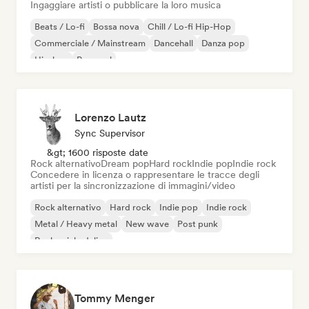
Ingaggiare artisti o pubblicare la loro musica
Beats / Lo-fi
Bossa nova
Chill / Lo-fi Hip-Hop
Commerciale / Mainstream
Dancehall
Danza pop
Hip-hop
Pop soul
Lorenzo Lautz
Sync Supervisor
&gt; 1600 risposte date
Rock alternativo
Dream pop
Hard rock
Indie pop
Indie rock
Concedere in licenza o rappresentare le tracce degli
artisti per la sincronizzazione di immagini/video
Rock alternativo
Hard rock
Indie pop
Indie rock
Metal / Heavy metal
New wave
Post punk
Rock psichedelico
Tommy Menger