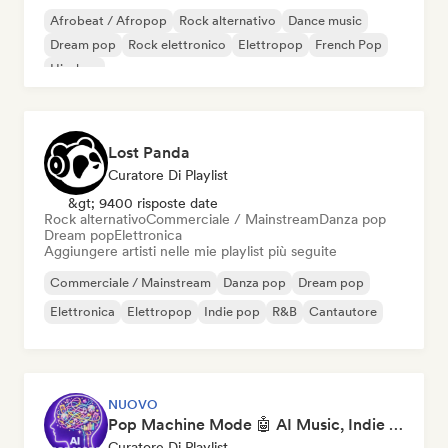
Afrobeat / Afropop
Rock alternativo
Dance music
Dream pop
Rock elettronico
Elettropop
French Pop
Hip-hop
Lost Panda
Curatore Di Playlist
&gt; 9400 risposte date
Rock alternativo
Commerciale / Mainstream
Danza pop
Dream pop
Elettronica
Aggiungere artisti nelle mie playlist più seguite
Commerciale / Mainstream
Danza pop
Dream pop
Elettronica
Elettropop
Indie pop
R&B
Cantautore
NUOVO
Pop Machine Mode 🤖 AI Music, Indie Pop & Dream Pop
Curatore Di Playlist