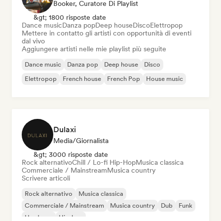
Booker, Curatore Di Playlist
&gt; 1800 risposte date
Dance music
Danza pop
Deep house
Disco
Elettropop
Mettere in contatto gli artisti con opportunità di eventi
dal vivo
Aggiungere artisti nelle mie playlist più seguite
Dance music
Danza pop
Deep house
Disco
Elettropop
French house
French Pop
House music
Dulaxi
Media/Giornalista
&gt; 3000 risposte date
Rock alternativo
Chill / Lo-fi Hip-Hop
Musica classica
Commerciale / Mainstream
Musica country
Scrivere articoli
Rock alternativo
Musica classica
Commerciale / Mainstream
Musica country
Dub
Funk
Hardcore
Hip-hop