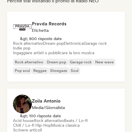
Perché stai visitando il profilo di Radio NEO
Pravda Records
Etichetta
&gt; 800 risposte date
Rock alternativo
Dream pop
Elettronica
Garage rock
Indie pop
Ingaggiare artisti o pubblicare la loro musica
Rock alternativo
Dream pop
Garage rock
New wave
Pop soul
Reggae
Shoegaze
Soul
Zoila Antonio
Media/Giornalista
&gt; 100 risposte date
Acid house
Rock alternativo
Beats / Lo-fi
Chill / Lo-fi Hip-Hop
Musica classica
Scrivere articoli