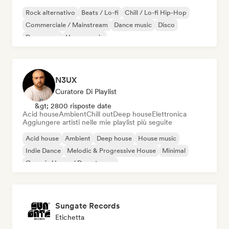
Rock alternativo
Beats / Lo-fi
Chill / Lo-fi Hip-Hop
Commerciale / Mainstream
Dance music
Disco
Dream pop
House music
N3UX
Curatore Di Playlist
&gt; 2800 risposte date
Acid house
Ambient
Chill out
Deep house
Elettronica
Aggiungere artisti nelle mie playlist più seguite
Acid house
Ambient
Deep house
House music
Indie Dance
Melodic & Progressive House
Minimal
Organic House / Downtempo
Sungate Records
Etichetta