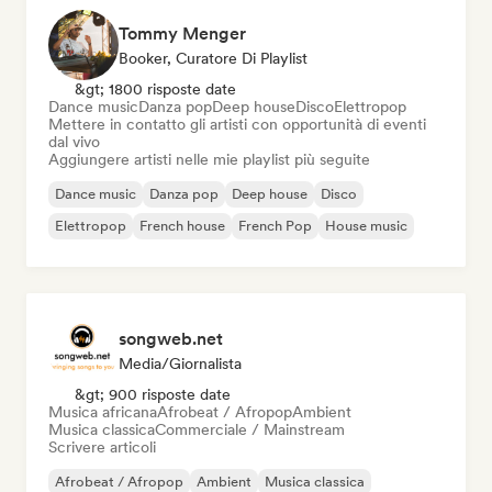
Tommy Menger
Booker, Curatore Di Playlist
&gt; 1800 risposte date
Dance music
Danza pop
Deep house
Disco
Elettropop
Mettere in contatto gli artisti con opportunità di eventi
dal vivo
Aggiungere artisti nelle mie playlist più seguite
Dance music
Danza pop
Deep house
Disco
Elettropop
French house
French Pop
House music
songweb.net
Media/Giornalista
&gt; 900 risposte date
Musica africana
Afrobeat / Afropop
Ambient
Musica classica
Commerciale / Mainstream
Scrivere articoli
Afrobeat / Afropop
Ambient
Musica classica