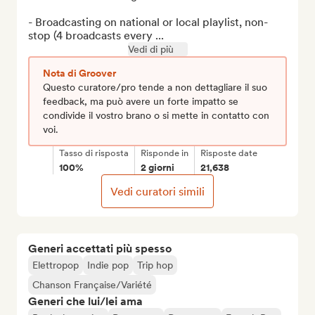
- Broadcasting on national or local playlist, non-
stop (4 broadcasts every ...
Vedi di più
Nota di Groover
Questo curatore/pro tende a non dettagliare il suo
feedback, ma può avere un forte impatto se
condivide il vostro brano o si mette in contatto con
voi.
Tasso di risposta
Risponde in
Risposte date
100%
2 giorni
21,638
Vedi curatori simili
Generi accettati più spesso
Elettropop
Indie pop
Trip hop
Chanson Française/Variété
Generi che lui/lei ama