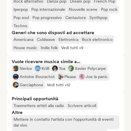
Rock alternativo
Danza pop
Dream pop
French Pop
Iperpop
Pop internazionale
Nouvelle scene
Pop rock
Pop soul
Pop progressivo
Cantautore
Synthpop
Techno
Generi che sono disposti ad accettare
Americana
Coldwave
Elettronica
Rock elettronico
House music
Indie folk
Vedi tutti +9
Vuole ricevere musica simile a...
Nerlov
Kriill
Yoa
Xavier Polycarpe
Antoine Bourachot
Please
Joe la panic
Garciaphone
Vedi tutti +12
Principali opportunità
Trasmettere artisti alla radio
Scrivere articoli
Altre
Mettere in contatto l'artista con l'opportunità di eventi
dal vivo