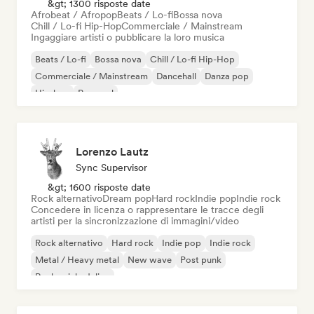
&gt; 1300 risposte date
Afrobeat / Afropop
Beats / Lo-fi
Bossa nova
Chill / Lo-fi Hip-Hop
Commerciale / Mainstream
Ingaggiare artisti o pubblicare la loro musica
Beats / Lo-fi
Bossa nova
Chill / Lo-fi Hip-Hop
Commerciale / Mainstream
Dancehall
Danza pop
Hip-hop
Pop soul
Lorenzo Lautz
Sync Supervisor
&gt; 1600 risposte date
Rock alternativo
Dream pop
Hard rock
Indie pop
Indie rock
Concedere in licenza o rappresentare le tracce degli
artisti per la sincronizzazione di immagini/video
Rock alternativo
Hard rock
Indie pop
Indie rock
Metal / Heavy metal
New wave
Post punk
Rock psichedelico