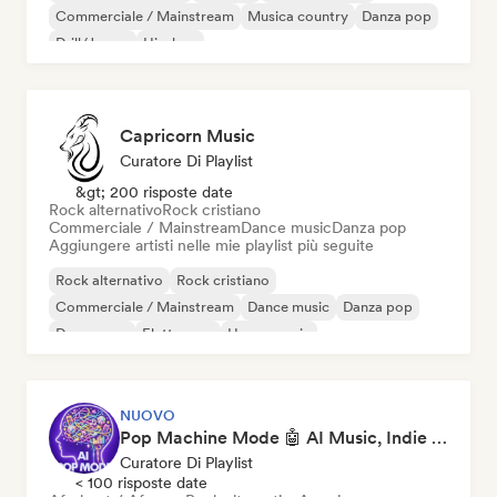
Commerciale / Mainstream
Musica country
Danza pop
Drill/Jersey
Hip-hop
Capricorn Music
Curatore Di Playlist
&gt; 200 risposte date
Rock alternativo
Rock cristiano
Commerciale / Mainstream
Dance music
Danza pop
Aggiungere artisti nelle mie playlist più seguite
Rock alternativo
Rock cristiano
Commerciale / Mainstream
Dance music
Danza pop
Dream pop
Elettropop
House music
NUOVO
Pop Machine Mode 🤖 AI Music, Indie Pop & Dream Pop
Curatore Di Playlist
< 100 risposte date