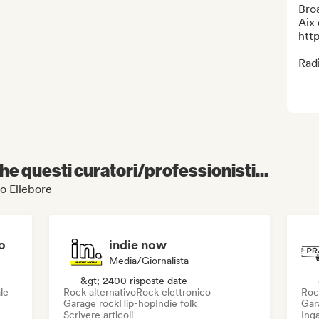
Bro
Aix 
htt
Rad
e questi curatori/professionisti...
io Ellebore
o
indie now
Media/Giornalista
&gt; 2400 risposte date
le
Rock alternativo
Rock elettronico
Roc
Garage rock
Hip-hop
Indie folk
Gar
Scrivere articoli
Inga