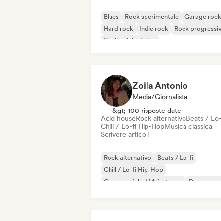
Blues
Rock sperimentale
Garage rock
Hard rock
Indie rock
Rock progressi
Rock psichedelico
Rock & Roll / Rock classico
Zoila Antonio
Media/Giornalista
&gt; 100 risposte date
Acid house
Rock alternativo
Beats / Lo-
Chill / Lo-fi Hip-Hop
Musica classica
Scrivere articoli
Rock alternativo
Beats / Lo-fi
Chill / Lo-fi Hip-Hop
Commerciale / Mainstream
Dance mus
Disco
Dream pop
House music