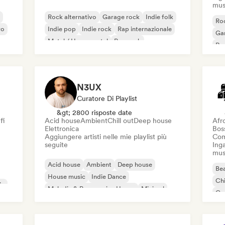
mus
Rock alternativo
Garage rock
Indie folk
Roc
vo
Indie pop
Indie rock
Rap internazionale
Ga
Metal / Heavy metal
Pop rock
Re
N3UX
Curatore Di Playlist
&gt; 2800 risposte date
fi
Acid house
Ambient
Chill out
Deep house
Afr
Elettronica
Bos
Aggiungere artisti nelle mie playlist più
Com
seguite
Inga
mus
Acid house
Ambient
Deep house
Bea
House music
Indie Dance
Chi
ic
Melodic & Progressive House
Minimal
Co
Organic House / Downtempo
Da