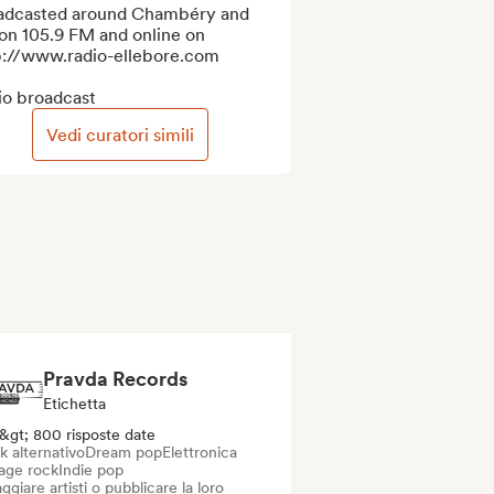
adcasted around Chambéry and 
on 105.9 FM and online on 
p://www.radio-ellebore.com

io broadcast
Vedi curatori simili
Pravda Records
Etichetta
&gt; 800 risposte date
k alternativo
Dream pop
Elettronica
age rock
Indie pop
ggiare artisti o pubblicare la loro