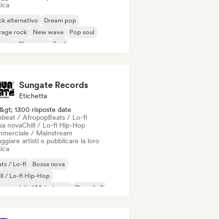
ica
k alternativo
Dream pop
rage rock
New wave
Pop soul
ggae
Shoegaze
Soul
Sungate Records
Etichetta
&gt; 1300 risposte date
obeat / Afropop
Beats / Lo-fi
sa nova
Chill / Lo-fi Hip-Hop
merciale / Mainstream
ggiare artisti o pubblicare la loro
ica
ts / Lo-fi
Bossa nova
ll / Lo-fi Hip-Hop
mmerciale / Mainstream
Dancehall
nza pop
Hip-hop
Pop soul