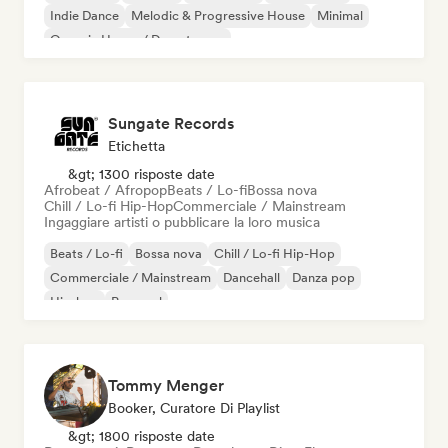
Indie Dance
Melodic & Progressive House
Minimal
Organic House / Downtempo
Sungate Records
Etichetta
&gt; 1300 risposte date
Afrobeat / Afropop
Beats / Lo-fi
Bossa nova
Chill / Lo-fi Hip-Hop
Commerciale / Mainstream
Ingaggiare artisti o pubblicare la loro musica
Beats / Lo-fi
Bossa nova
Chill / Lo-fi Hip-Hop
Commerciale / Mainstream
Dancehall
Danza pop
Hip-hop
Pop soul
Tommy Menger
Booker, Curatore Di Playlist
&gt; 1800 risposte date