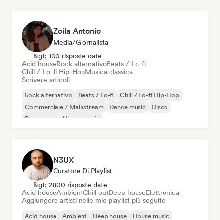
Zoila Antonio
Media/Giornalista
&gt; 100 risposte date
Acid house
Rock alternativo
Beats / Lo-fi
Chill / Lo-fi Hip-Hop
Musica classica
Scrivere articoli
Rock alternativo
Beats / Lo-fi
Chill / Lo-fi Hip-Hop
Commerciale / Mainstream
Dance music
Disco
Dream pop
House music
N3UX
Curatore Di Playlist
&gt; 2800 risposte date
Acid house
Ambient
Chill out
Deep house
Elettronica
Aggiungere artisti nelle mie playlist più seguite
Acid house
Ambient
Deep house
House music