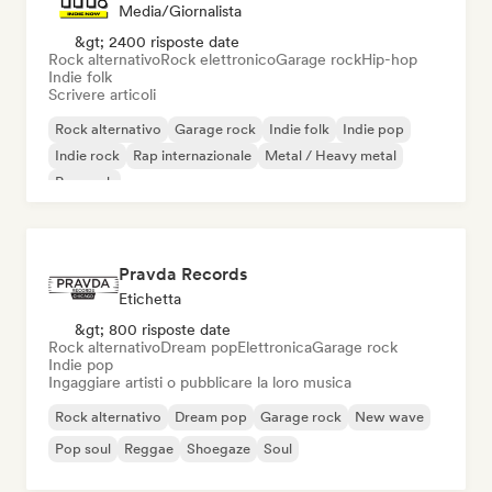
Media/Giornalista
&gt; 2400 risposte date
Rock alternativo
Rock elettronico
Garage rock
Hip-hop
Indie folk
Scrivere articoli
Rock alternativo
Garage rock
Indie folk
Indie pop
Indie rock
Rap internazionale
Metal / Heavy metal
Pop rock
Pravda Records
Etichetta
&gt; 800 risposte date
Rock alternativo
Dream pop
Elettronica
Garage rock
Indie pop
Ingaggiare artisti o pubblicare la loro musica
Rock alternativo
Dream pop
Garage rock
New wave
Pop soul
Reggae
Shoegaze
Soul