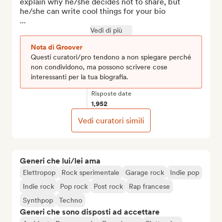
explain why he/she decides not to share, but 
he/she can write cool things for your bio

...
Vedi di più
Nota di Groover
Questi curatori/pro tendono a non spiegare perché
non condividono, ma possono scrivere cose
interessanti per la tua biografia.
Risposte date
1,952
Vedi curatori simili
Generi che lui/lei ama
Elettropop
Rock sperimentale
Garage rock
Indie pop
Indie rock
Pop rock
Post rock
Rap francese
Synthpop
Techno
Generi che sono disposti ad accettare