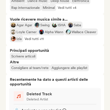
Ambient
Dance music
Deep house
Elettronica
Rap internazionale
Minimal
Vedi tutti +4
Vuole ricevere musica simile a...
Agar Agar
Swing
ISHA
Saba
Loyle Carner
Alpha Wann
Wallace Cleaver
Izïa
Vedi tutti +11
Principali opportunità
Scrivere articoli
Altre
Consigliare al team/rete
Aggiungere alle playlist
Recentemente ha dato a questi artisti delle
opportunità
Deleted Track
Deleted Artist