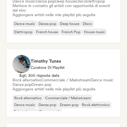
Dance music
Danza pop
Deep house
Disco
Elettropop
Mettere in contatto gli artisti con opportunità di eventi
dal vivo
Aggiungere artisti nelle mie playlist più seguite
Dance music
Danza pop
Deep house
Disco
Elettropop
French house
French Pop
House music
Timothy Tunes
Curatore Di Playlist
&gt; 300 risposte date
Rock alternativo
Commerciale / Mainstream
Dance music
Danza pop
Dream pop
Aggiungere artisti nelle mie playlist più seguite
Rock alternativo
Commerciale / Mainstream
Dance music
Danza pop
Dream pop
Rock elettronico
Future house
Garage rock