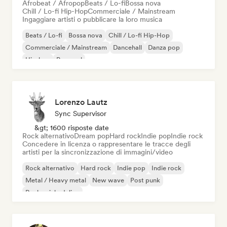
Afrobeat / Afropop
Beats / Lo-fi
Bossa nova
Chill / Lo-fi Hip-Hop
Commerciale / Mainstream
Ingaggiare artisti o pubblicare la loro musica
Beats / Lo-fi
Bossa nova
Chill / Lo-fi Hip-Hop
Commerciale / Mainstream
Dancehall
Danza pop
Hip-hop
Pop soul
Lorenzo Lautz
Sync Supervisor
&gt; 1600 risposte date
Rock alternativo
Dream pop
Hard rock
Indie pop
Indie rock
Concedere in licenza o rappresentare le tracce degli
artisti per la sincronizzazione di immagini/video
Rock alternativo
Hard rock
Indie pop
Indie rock
Metal / Heavy metal
New wave
Post punk
Rock psichedelico