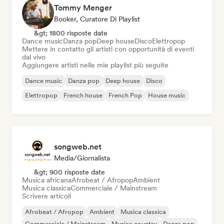
Tommy Menger
Booker, Curatore Di Playlist
&gt; 1800 risposte date
Dance music
Danza pop
Deep house
Disco
Elettropop
Mettere in contatto gli artisti con opportunità di eventi
dal vivo
Aggiungere artisti nelle mie playlist più seguite
Dance music
Danza pop
Deep house
Disco
Elettropop
French house
French Pop
House music
songweb.net
Media/Giornalista
&gt; 900 risposte date
Musica africana
Afrobeat / Afropop
Ambient
Musica classica
Commerciale / Mainstream
Scrivere articoli
Afrobeat / Afropop
Ambient
Musica classica
Commerciale / Mainstream
Musica country
Danza pop