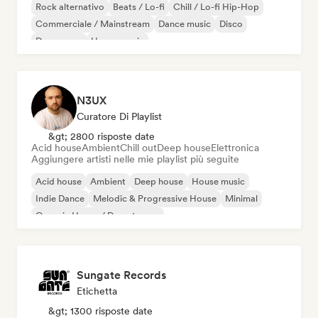
Rock alternativo
Beats / Lo-fi
Chill / Lo-fi Hip-Hop
Commerciale / Mainstream
Dance music
Disco
Dream pop
House music
N3UX
Curatore Di Playlist
&gt; 2800 risposte date
Acid house
Ambient
Chill out
Deep house
Elettronica
Aggiungere artisti nelle mie playlist più seguite
Acid house
Ambient
Deep house
House music
Indie Dance
Melodic & Progressive House
Minimal
Organic House / Downtempo
Sungate Records
Etichetta
&gt; 1300 risposte date