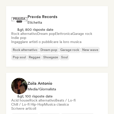
Pravda Records
Etichetta
&gt; 800 risposte date
Rock alternativo
Dream pop
Elettronica
Garage rock
Indie pop
Ingaggiare artisti o pubblicare la loro musica
Rock alternativo
Dream pop
Garage rock
New wave
Pop soul
Reggae
Shoegaze
Soul
Zoila Antonio
Media/Giornalista
&gt; 100 risposte date
Acid house
Rock alternativo
Beats / Lo-fi
Chill / Lo-fi Hip-Hop
Musica classica
Scrivere articoli