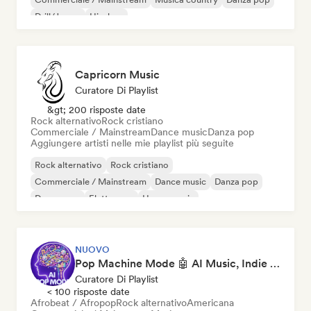
Drill/Jersey
Hip-hop
Capricorn Music
Curatore Di Playlist
&gt; 200 risposte date
Rock alternativo
Rock cristiano
Commerciale / Mainstream
Dance music
Danza pop
Aggiungere artisti nelle mie playlist più seguite
Rock alternativo
Rock cristiano
Commerciale / Mainstream
Dance music
Danza pop
Dream pop
Elettropop
House music
NUOVO
Pop Machine Mode 🤖 AI Music, Indie Pop & Dream Pop
Curatore Di Playlist
< 100 risposte date
Afrobeat / Afropop
Rock alternativo
Americana