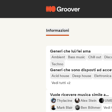
Informazioni
Generi che lui/lei ama
Ambient
Bass music
Chill out
Disc
Techno
Generi che sono disposti ad acce
Acid house
Deep house
Elettronica
Vedi tutti +2
Vuole ricevere musica simile a...
Thylacine
Alex Stein
UM
Mark Blair
Ben Böhmer
Vedi 