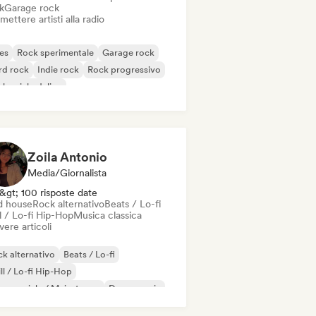
k
Garage rock
mettere artisti alla radio
es
Rock sperimentale
Garage rock
rd rock
Indie rock
Rock progressivo
k psichedelico
k & Roll / Rock classico
Zoila Antonio
Media/Giornalista
&gt; 100 risposte date
d house
Rock alternativo
Beats / Lo-fi
l / Lo-fi Hip-Hop
Musica classica
vere articoli
k alternativo
Beats / Lo-fi
ll / Lo-fi Hip-Hop
mmerciale / Mainstream
Dance music
sco
Dream pop
House music