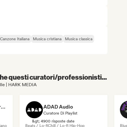
Canzone Italiana
Musica cristiana
Musica classica
e questi curatori/professionisti...
stelle | HARK MEDIA
Dreamers Island Entertainment
ADAD Audio
Curatore Di Playlist
&gt; 4900 risposte date
iano
Beats / Lo-fi
Chill / Lo-fi Hip-Hop
Blu