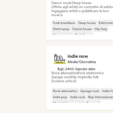
Dance music
Deep house
Offrire agli artisti un contratto di edizi
Ingaggiare artisti o pubblicare la loro
musica
Funk brasiliano
Deep house
Elettroni
Elettropop
Future house
Hip-hop
House music
Tech House
indie now
Media/Giornalista
&gt; 2400 risposte date
Rock alternativo
Rock elettronico
Garage rock
Hip-hop
Indie folk
Scrivere articoli
Rock alternativo
Garage rock
Indie f
Indie pop
Indie rock
Rap internaziona
Metal / Heavy metal
Pop rock