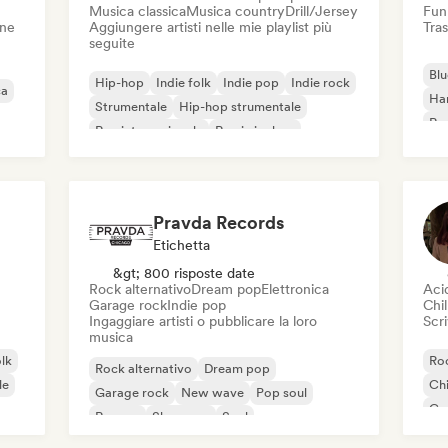
Musica classica
Musica country
Drill/Jersey
Fun
one
Aggiungere artisti nelle mie playlist più
Tras
seguite
Blu
Hip-hop
Indie folk
Indie pop
Indie rock
ca
Ha
Strumentale
Hip-hop strumentale
Roc
Rap internazionale
Rap in inglese
Roc
Pravda Records
Etichetta
&gt; 800 risposte date
Rock alternativo
Dream pop
Elettronica
Aci
Garage rock
Indie pop
Chil
Ingaggiare artisti o pubblicare la loro
Scri
musica
olk
Roc
Rock alternativo
Dream pop
le
Chi
Garage rock
New wave
Pop soul
Co
Reggae
Shoegaze
Soul
Di