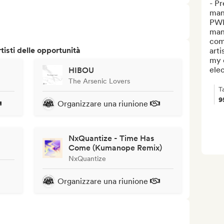
- Pr
mana
PWF
mana
comm
isti delle opportunità
arti
my 
elec
HIBOU
The Arsenic Lovers
T
9
Organizzare una riunione
NxQuantize - Time Has
Come (Kumanope Remix)
NxQuantize
Organizzare una riunione