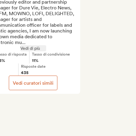
eviously editor and partnership 
ger for Dure Vie, Electro News, 
M, MOWNO, LOFI, DELIGHTED, 
ger for artists and 
unication officer for labels and 
stic agencies, I am now launching 
own media dedicated to 
tronic mu...
Vedi di più
asso di risposta
Tasso di condivisione
5%
11%
Risposte date
435
Vedi curatori simili