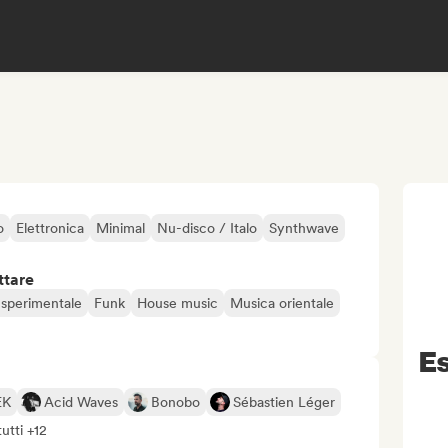
o
Elettronica
Minimal
Nu-disco / Italo
Synthwave
ttare
 sperimentale
Funk
House music
Musica orientale
Es
EK
Acid Waves
Bonobo
Sébastien Léger
tutti +12