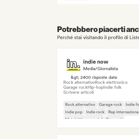
Potrebbero piacerti anch
Perché stai visitando il profilo di Lis
indie now
Media/Giornalista
&gt; 2400 risposte date
Rock alternativo
Rock elettronico
Garage rock
Hip-hop
Indie folk
Scrivere articoli
Rock alternativo
Garage rock
Indie f
Indie pop
Indie rock
Rap internaziona
Metal / Heavy metal
Pop rock