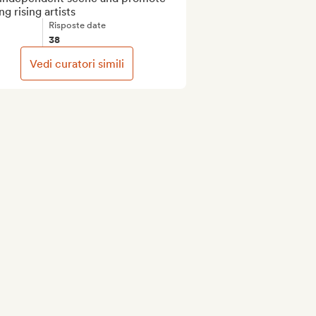
g rising artists
Risposte date
38
Vedi curatori simili