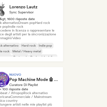
Lorenzo Lautz
Sync Supervisor
&gt; 1600 risposte date
k alternativo
Dream pop
Hard rock
ie pop
Indie rock
cedere in licenza o rappresentare le
ce degli artisti per la sincronizzazione
immagini/video
k alternativo
Hard rock
Indie pop
ie rock
Metal / Heavy metal
w wave
Post punk
Rock psichedelico
NUOVO
Pop Machine Mode 🤖 AI Music, Indie Pop & Dream Pop
Curatore Di Playlist
< 100 risposte date
obeat / Afropop
Rock alternativo
ricana
Commerciale / Mainstream
ica country
ungere artisti nelle mie playlist più