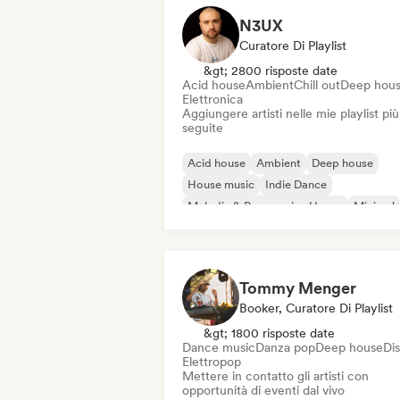
N3UX
Curatore Di Playlist
&gt; 2800 risposte date
Acid house
Ambient
Chill out
Deep hou
Elettronica
Aggiungere artisti nelle mie playlist più
seguite
Acid house
Ambient
Deep house
House music
Indie Dance
Melodic & Progressive House
Minimal
Organic House / Downtempo
Tommy Menger
Booker, Curatore Di Playlist
&gt; 1800 risposte date
Dance music
Danza pop
Deep house
Di
Elettropop
Mettere in contatto gli artisti con
opportunità di eventi dal vivo