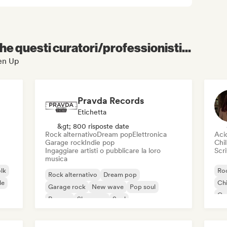
e questi curatori/professionisti...
ten Up
Pravda Records
Etichetta
&gt; 800 risposte date
Rock alternativo
Dream pop
Elettronica
Aci
Garage rock
Indie pop
Chil
Ingaggiare artisti o pubblicare la loro
Scri
musica
olk
Roc
Rock alternativo
Dream pop
le
Chi
Garage rock
New wave
Pop soul
Co
Reggae
Shoegaze
Soul
Di