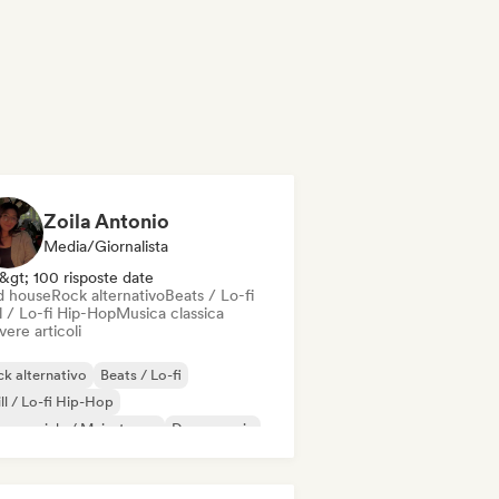
Zoila Antonio
Media/Giornalista
&gt; 100 risposte date
d house
Rock alternativo
Beats / Lo-fi
l / Lo-fi Hip-Hop
Musica classica
vere articoli
k alternativo
Beats / Lo-fi
ll / Lo-fi Hip-Hop
mmerciale / Mainstream
Dance music
sco
Dream pop
House music