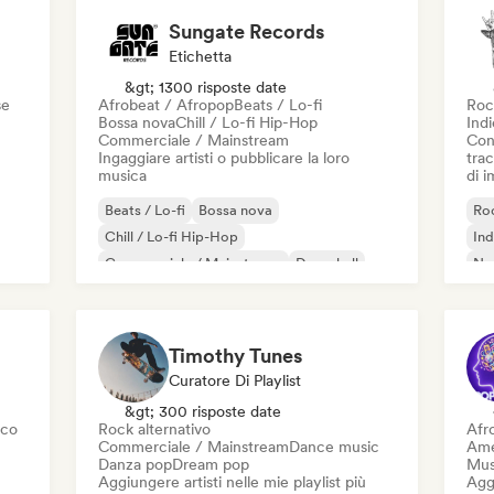
Sungate Records
Etichetta
&gt; 1300 risposte date
se
Afrobeat / Afropop
Beats / Lo-fi
Roc
Bossa nova
Chill / Lo-fi Hip-Hop
Ind
Commerciale / Mainstream
Con
Ingaggiare artisti o pubblicare la loro
trac
musica
di 
Beats / Lo-fi
Bossa nova
Roc
Chill / Lo-fi Hip-Hop
Ind
Commerciale / Mainstream
Dancehall
Ne
Danza pop
Hip-hop
Pop soul
Timothy Tunes
Curatore Di Playlist
&gt; 300 risposte date
sco
Rock alternativo
Afr
Commerciale / Mainstream
Dance music
Ame
Danza pop
Dream pop
Mus
Aggiungere artisti nelle mie playlist più
Aggi