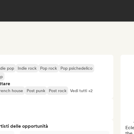
ndie pop
Indie rock
Pop rock
Pop psichedelico
op
ttare
rench house
Post punk
Post rock
Vedi tutti +2
isti delle opportunità
Ecle
the