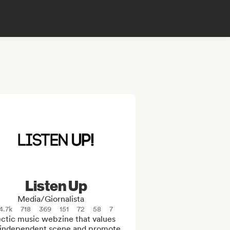
Listen Up
Media/Giornalista
4.7k
718
369
151
72
58
7
ctic music webzine that values 
 independent scene and promote 