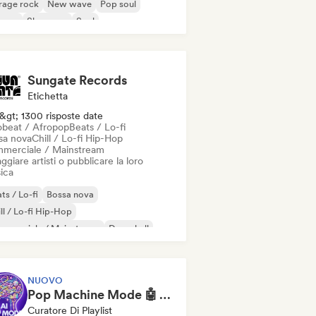
rage rock
New wave
Pop soul
ggae
Shoegaze
Soul
Sungate Records
Etichetta
&gt; 1300 risposte date
obeat / Afropop
Beats / Lo-fi
sa nova
Chill / Lo-fi Hip-Hop
merciale / Mainstream
ggiare artisti o pubblicare la loro
ica
ts / Lo-fi
Bossa nova
ll / Lo-fi Hip-Hop
mmerciale / Mainstream
Dancehall
nza pop
Hip-hop
Pop soul
NUOVO
Pop Machine Mode 🤖 AI Music, Indie Pop & Dream Pop
Curatore Di Playlist