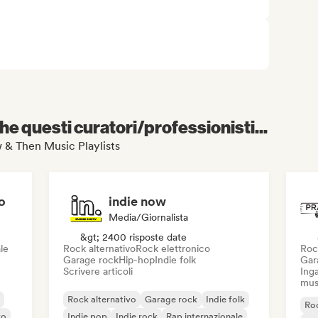
e questi curatori/professionisti...
ow & Then Music Playlists
o
indie now
Media/Giornalista
&gt; 2400 risposte date
le
Rock alternativo
Rock elettronico
Roc
Garage rock
Hip-hop
Indie folk
Gar
Scrivere articoli
Inga
mus
Rock alternativo
Garage rock
Indie folk
Roc
vo
Indie pop
Indie rock
Rap internazionale