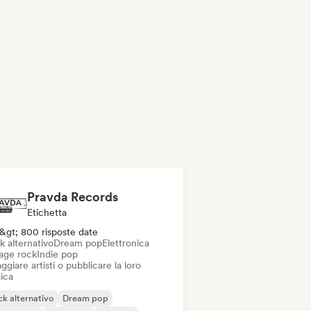
Pravda Records
Etichetta
&gt; 800 risposte date
k alternativo
Dream pop
Elettronica
age rock
Indie pop
ggiare artisti o pubblicare la loro
ica
k alternativo
Dream pop