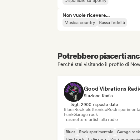
Disponibile su Spotify
Non vuole ricevere...
Musica country
Bassa fedeltà
Potrebbero piacerti anch
Perché stai visitando il profilo di N
Good Vibrations Radi
Stazione Radio
&gt; 2900 risposte date
Blues
Rock elettronico
Rock sperimenta
Funk
Garage rock
Trasmettere artisti alla radio
Blues
Rock sperimentale
Garage rock
Hard rock
Indie rock
Rock progressi