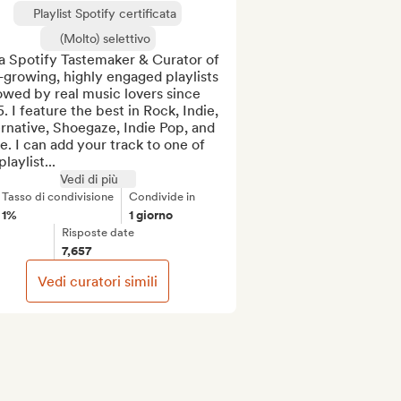
Playlist Spotify certificata
(Molto) selettivo
a Spotify Tastemaker & Curator of 
-growing, highly engaged playlists 
owed by real music lovers since 
. I feature the best in Rock, Indie, 
rnative, Shoegaze, Indie Pop, and 
. I can add your track to one of 
laylist...
Vedi di più
Tasso di condivisione
Condivide in
1%
1 giorno
Risposte date
7,657
Vedi curatori simili