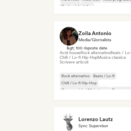
Rock psichedelico
Rock & Roll / Rock classico
Zoila Antonio
Media/Giornalista
&gt; 100 risposte date
Acid house
Rock alternativo
Beats / Lo-
Chill / Lo-fi Hip-Hop
Musica classica
Scrivere articoli
Rock alternativo
Beats / Lo-fi
Chill / Lo-fi Hip-Hop
Commerciale / Mainstream
Dance mus
Disco
Dream pop
House music
Lorenzo Lautz
Sync Supervisor