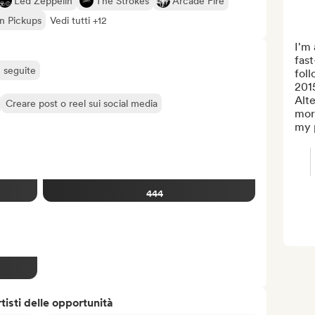
Led Zeppelin
The Strokes
Arcade Fire
un Pickups
Vedi tutti +12
I'm 
fast
ù seguite
foll
2015
Alte
Creare post o reel sui social media
more
my p
444
isti delle opportunità