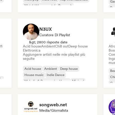
Ga
Metal / Heavy metal
Pop rock
Re
N3UX
Curatore Di Playlist
&gt; 2800 risposte date
fi
Acid house
Ambient
Chill out
Deep house
Afr
Elettronica
Bos
Aggiungere artisti nelle mie playlist più
Com
seguite
Inga
mus
Acid house
Ambient
Deep house
Bea
House music
Indie Dance
Chi
ic
Melodic & Progressive House
Minimal
Co
Organic House / Downtempo
Da
songweb.net
Media/Giornalista