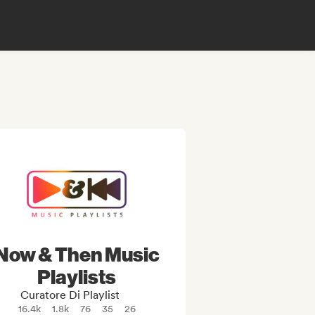
Now & Then Music
Playlists
Curatore Di Playlist
16.4k
1.8k
76
35
26