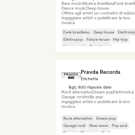
Bass music
Musica brasiliana
Funk brasil
Dance music
Deep house
Offrire agli artisti un contratto di edizi
Ingaggiare artisti o pubblicare la loro
musica
Funk brasiliano
Deep house
Elettroni
Elettropop
Future house
Hip-hop
House music
Tech House
Pravda Records
Etichetta
&gt; 800 risposte date
Rock alternativo
Dream pop
Elettronica
Garage rock
Indie pop
Ingaggiare artisti o pubblicare la loro
musica
Rock alternativo
Dream pop
Garage rock
New wave
Pop soul
Reggae
Shoegaze
Soul