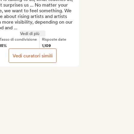
 surprises us ... No matter your 
e, we want to feel something. We 
e about rising artists and artists 
 more visibility, depending on our 
 and ...
Vedi di più
Tasso di condivisione
Risposte date
15%
1,109
Vedi curatori simili