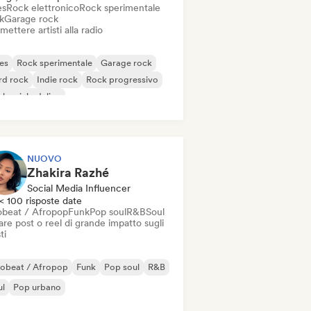
es
Rock elettronico
Rock sperimentale
k
Garage rock
mettere artisti alla radio
es
Rock sperimentale
Garage rock
rd rock
Indie rock
Rock progressivo
k psichedelico
k & Roll / Rock classico
NUOVO
Zhakira Razhé
Social Media Influencer
< 100 risposte date
obeat / Afropop
Funk
Pop soul
R&B
Soul
re post o reel di grande impatto sugli
ti
robeat / Afropop
Funk
Pop soul
R&B
ul
Pop urbano