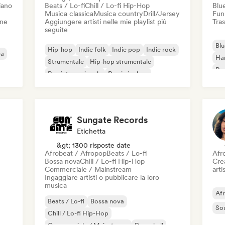
iano
Beats / Lo-fi
Chill / Lo-fi Hip-Hop
Blu
Musica classica
Musica country
Drill/Jersey
Fun
one
Aggiungere artisti nelle mie playlist più
Tras
seguite
Blu
Hip-hop
Indie folk
Indie pop
Indie rock
ca
Ha
Strumentale
Hip-hop strumentale
Roc
Rap internazionale
Rap in inglese
Roc
Sungate Records
Etichetta
&gt; 1300 risposte date
Afrobeat / Afropop
Beats / Lo-fi
Afr
Bossa nova
Chill / Lo-fi Hip-Hop
Crea
Commerciale / Mainstream
artis
Ingaggiare artisti o pubblicare la loro
musica
Af
Beats / Lo-fi
Bossa nova
So
Chill / Lo-fi Hip-Hop