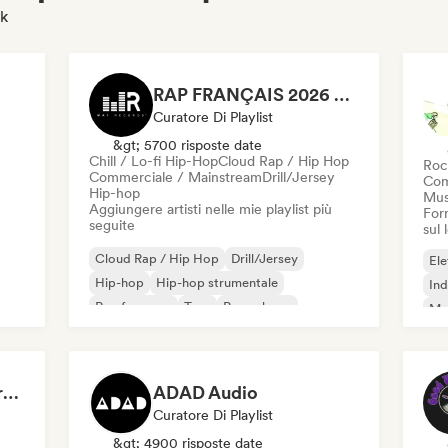
ik
RAP FRANÇAIS 2026 🔥🇫🇷 (Way Records)
Curatore Di Playlist
&gt; 5700 risposte date
Chill / Lo-fi Hip-Hop
Cloud Rap / Hip Hop
Roc
Commerciale / Mainstream
Drill/Jersey
Com
Hip-hop
Mus
Aggiungere artisti nelle mie playlist più
Forn
seguite
sul
Cloud Rap / Hip Hop
Drill/Jersey
Ele
Hip-hop
Hip-hop strumentale
Ind
Rap francese
Trap
Pop urbano
Met
Chill / Lo-fi Hip-Hop
Roc
Dreamers Island Entertainment
ADAD Audio
Curatore Di Playlist
&gt; 4900 risposte date