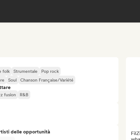
e folk
Strumentale
Pop rock
re
Soul
Chanson Française/Variété
ttare
z fusion
R&B
isti delle opportunità
FilZ
what