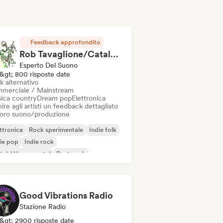
Feedback approfondito
Rob Tavaglione/Catalyst Recording
Esperto Del Suono
&gt; 800 risposte date
k alternativo
merciale / Mainstream
ica country
Dream pop
Elettronica
ire agli artisti un feedback dettagliato
 loro suono/produzione
ttronica
Rock sperimentale
Indie folk
ie pop
Indie rock
al / Heavy metal
Post punk
k & Roll / Rock classico
Good Vibrations Radio
Stazione Radio
&gt; 2900 risposte date