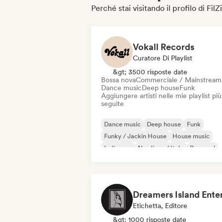
Perché stai visitando il profilo di FilZ
Vokall Records
Curatore Di Playlist
&gt; 3500 risposte date
Bossa nova
Commerciale / Mainstream
Dance music
Deep house
Funk
Aggiungere artisti nelle mie playlist più
seguite
Dance music
Deep house
Funk
Funky / Jackin House
House music
Indie pop
Nu-disco / Italo
Pop soul
Etichetta, Editore
&gt; 1000 risposte date