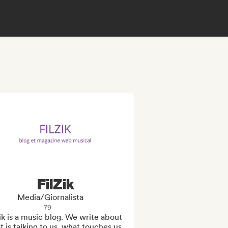
FilZik
Media/Giornalista
79
ik is a music blog. We write about 
 is talking to us, what touches us, 