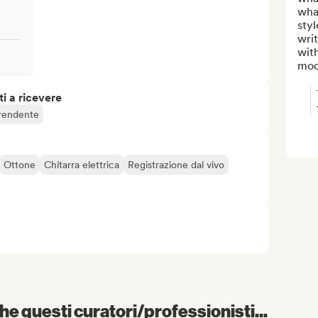
what
styl
writ
with
mood
i a ricevere
rendente
Ottone
Chitarra elettrica
Registrazione dal vivo
e questi curatori/professionisti...