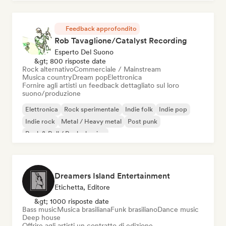
Feedback approfondito
Rob Tavaglione/Catalyst Recording
Esperto Del Suono
&gt; 800 risposte date
Rock alternativo
Commerciale / Mainstream
Musica country
Dream pop
Elettronica
Fornire agli artisti un feedback dettagliato sul loro
suono/produzione
Elettronica
Rock sperimentale
Indie folk
Indie pop
Indie rock
Metal / Heavy metal
Post punk
Rock & Roll / Rock classico
Dreamers Island Entertainment
Etichetta, Editore
&gt; 1000 risposte date
Bass music
Musica brasiliana
Funk brasiliano
Dance music
Deep house
Offrire agli artisti un contratto di edizione