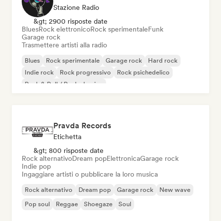
Stazione Radio
&gt; 2900 risposte date
Blues
Rock elettronico
Rock sperimentale
Funk
Garage rock
Trasmettere artisti alla radio
Blues
Rock sperimentale
Garage rock
Hard rock
Indie rock
Rock progressivo
Rock psichedelico
Rock & Roll / Rock classico
Pravda Records
Etichetta
&gt; 800 risposte date
Rock alternativo
Dream pop
Elettronica
Garage rock
Indie pop
Ingaggiare artisti o pubblicare la loro musica
Rock alternativo
Dream pop
Garage rock
New wave
Pop soul
Reggae
Shoegaze
Soul