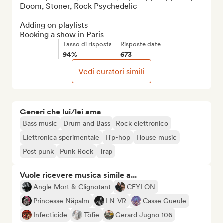
Doom, Stoner, Rock Psychedelic

Adding on playlists

Booking a show in Paris
Tasso di risposta
Risposte date
94%
673
Vedi curatori simili
Generi che lui/lei ama
Bass music
Drum and Bass
Rock elettronico
Elettronica sperimentale
Hip-hop
House music
Post punk
Punk Rock
Trap
Vuole ricevere musica simile a...
Angle Mort & Clignotant
CEYLON
Princesse Näpalm
LN-VR
Casse Gueule
Infecticide
Töfie
Gerard Jugno 106