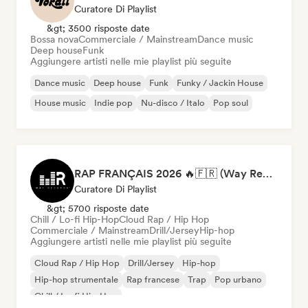
Curatore Di Playlist
&gt; 3500 risposte date
Bossa nova
Commerciale / Mainstream
Dance music
Deep house
Funk
Aggiungere artisti nelle mie playlist più seguite
Dance music
Deep house
Funk
Funky / Jackin House
House music
Indie pop
Nu-disco / Italo
Pop soul
RAP FRANÇAIS 2026 🔥🇫🇷 (Way Records)
Curatore Di Playlist
&gt; 5700 risposte date
Chill / Lo-fi Hip-Hop
Cloud Rap / Hip Hop
Commerciale / Mainstream
Drill/Jersey
Hip-hop
Aggiungere artisti nelle mie playlist più seguite
Cloud Rap / Hip Hop
Drill/Jersey
Hip-hop
Hip-hop strumentale
Rap francese
Trap
Pop urbano
Chill / Lo-fi Hip-Hop