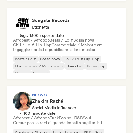
Sungate Records
Etichetta
&gt; 1300 risposte date
Afrobeat / Afropop
Beats / Lo-fi
Bossa nova
Chill / Lo-fi Hip-Hop
Commerciale / Mainstream
Ingaggiare artisti o pubblicare la loro musica
Beats / Lo-fi
Bossa nova
Chill / Lo-fi Hip-Hop
Commerciale / Mainstream
Dancehall
Danza pop
Hip-hop
Pop soul
NUOVO
Zhakira Razhé
Social Media Influencer
< 100 risposte date
Afrobeat / Afropop
Funk
Pop soul
R&B
Soul
Creare post o reel di grande impatto sugli artisti
Afrobeat / Afropop
Funk
Pop soul
R&B
Soul