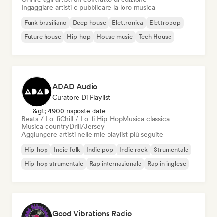
Ingaggiare artisti o pubblicare la loro musica
Funk brasiliano
Deep house
Elettronica
Elettropop
Future house
Hip-hop
House music
Tech House
ADAD Audio
Curatore Di Playlist
&gt; 4900 risposte date
Beats / Lo-fi
Chill / Lo-fi Hip-Hop
Musica classica
Musica country
Drill/Jersey
Aggiungere artisti nelle mie playlist più seguite
Hip-hop
Indie folk
Indie pop
Indie rock
Strumentale
Hip-hop strumentale
Rap internazionale
Rap in inglese
Good Vibrations Radio