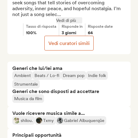
seek songs that tell stories of overcoming 
adversity, inner peace, and hopeful nostalgia. I’m 
not just a song selec...
Vedi di più
Tasso di risposta
Risponde in
Risposte date
100%
3 giorni
64
Vedi curatori simili
Generi che lui/lei ama
Ambient
Beats / Lo-fi
Dream pop
Indie folk
Strumentale
Generi che sono disposti ad accettare
Musica da film
Vuole ricevere musica simile a...
shilou.
Txmy
Gabriel Albuquerqüe
Principali opportunità