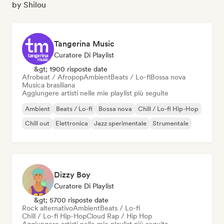
by Shilou
Tangerina Music
Curatore Di Playlist
&gt; 1900 risposte date
Afrobeat / Afropop
Ambient
Beats / Lo-fi
Bossa nova
Musica brasiliana
Aggiungere artisti nelle mie playlist più seguite
Ambient
Beats / Lo-fi
Bossa nova
Chill / Lo-fi Hip-Hop
Chill out
Elettronica
Jazz sperimentale
Strumentale
Dizzy Boy
Curatore Di Playlist
&gt; 5700 risposte date
Rock alternativo
Ambient
Beats / Lo-fi
Chill / Lo-fi Hip-Hop
Cloud Rap / Hip Hop