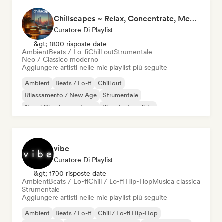
Chillscapes ~ Relax, Concentrate, Meditate, Sleep, Dream
Curatore Di Playlist
&gt; 1800 risposte date
Ambient
Beats / Lo-fi
Chill out
Strumentale
Neo / Classico moderno
Aggiungere artisti nelle mie playlist più seguite
Ambient
Beats / Lo-fi
Chill out
Rilassamento / New Age
Strumentale
Neo / Classico moderno
Pianoforte solista
vibe
Curatore Di Playlist
&gt; 1700 risposte date
Ambient
Beats / Lo-fi
Chill / Lo-fi Hip-Hop
Musica classica
Strumentale
Aggiungere artisti nelle mie playlist più seguite
Ambient
Beats / Lo-fi
Chill / Lo-fi Hip-Hop