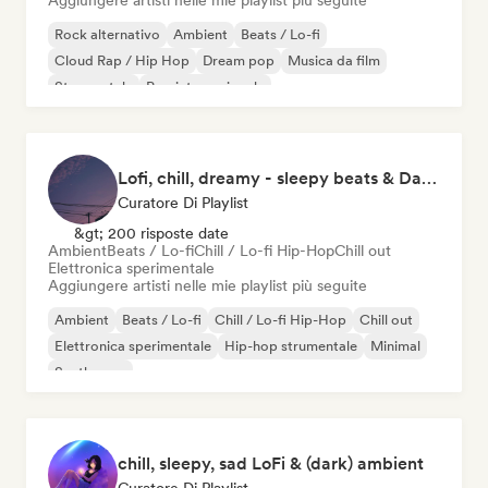
Aggiungere artisti nelle mie playlist più seguite
Rock alternativo
Ambient
Beats / Lo-fi
Cloud Rap / Hip Hop
Dream pop
Musica da film
Strumentale
Pop internazionale
Lofi, chill, dreamy - sleepy beats & Dark Ambient
Curatore Di Playlist
&gt; 200 risposte date
Ambient
Beats / Lo-fi
Chill / Lo-fi Hip-Hop
Chill out
Elettronica sperimentale
Aggiungere artisti nelle mie playlist più seguite
Ambient
Beats / Lo-fi
Chill / Lo-fi Hip-Hop
Chill out
Elettronica sperimentale
Hip-hop strumentale
Minimal
Synthwave
chill, sleepy, sad LoFi & (dark) ambient