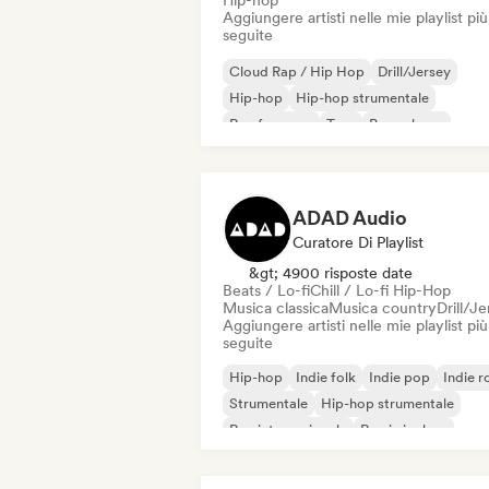
Hip-hop
Aggiungere artisti nelle mie playlist più
seguite
Cloud Rap / Hip Hop
Drill/Jersey
Hip-hop
Hip-hop strumentale
Rap francese
Trap
Pop urbano
Chill / Lo-fi Hip-Hop
ADAD Audio
Curatore Di Playlist
&gt; 4900 risposte date
Beats / Lo-fi
Chill / Lo-fi Hip-Hop
Musica classica
Musica country
Drill/J
Aggiungere artisti nelle mie playlist più
seguite
Hip-hop
Indie folk
Indie pop
Indie r
Strumentale
Hip-hop strumentale
Rap internazionale
Rap in inglese