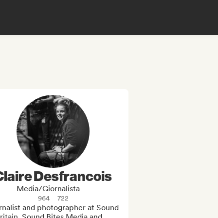
Claire Desfrancois
Media/Giornalista
964
722
rnalist and photographer at Sound 
ritain, Sound Bites Media and 