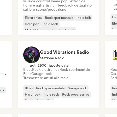
Offr
Musica country
Dream pop
Elettronica
Inga
Fornire agli artisti un feedback dettagliato
mus
sul loro suono/produzione
Fun
Elettronica
Rock sperimentale
Indie folk
El
Indie pop
Indie rock
Ho
Metal / Heavy metal
Post punk
Rock & Roll / Rock classico
Good Vibrations Radio
Stazione Radio
&gt; 2900 risposte date
Blues
Rock elettronico
Rock sperimentale
Roc
ersey
Funk
Garage rock
Gar
Trasmettere artisti alla radio
Scri
Blues
Rock sperimentale
Garage rock
Roc
ock
Hard rock
Indie rock
Rock progressivo
Ind
Rock psichedelico
Met
Rock & Roll / Rock classico