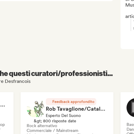
Musi
arti
e questi curatori/professionisti...
aire Desfrancois
Feedback approfondito
RAP FRANÇAIS 2026 🔥🇫🇷 (Way Records)
Rob Tavaglione/Catalyst Recording
Esperto Del Suono
&gt; 800 risposte date
Hop
Bas
Rock alternativo
y
Dan
Commerciale / Mainstream