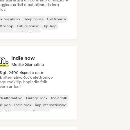
ire agli artisti un contratto di edizione
ggiare artisti o pubblicare la loro
ica
k brasiliano
Deep house
Elettronica
ettropop
Future house
Hip-hop
use music
Tech House
indie now
Media/Giornalista
&gt; 2400 risposte date
k alternativo
Rock elettronico
age rock
Hip-hop
Indie folk
vere articoli
k alternativo
Garage rock
Indie folk
ie pop
Indie rock
Rap internazionale
al / Heavy metal
Pop rock