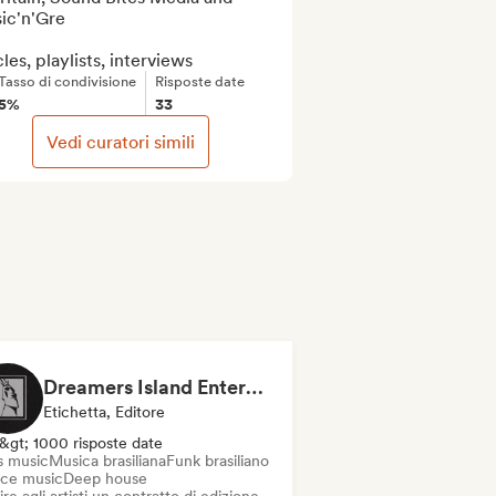
c'n'Gre

cles, playlists, interviews
Tasso di condivisione
Risposte date
5%
33
Vedi curatori simili
Dreamers Island Entertainment
Etichetta, Editore
&gt; 1000 risposte date
s music
Musica brasiliana
Funk brasiliano
ce music
Deep house