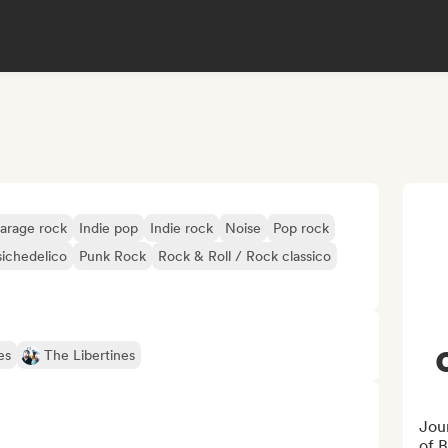
arage rock
Indie pop
Indie rock
Noise
Pop rock
ichedelico
Punk Rock
Rock & Roll / Rock classico
es
The Libertines
Jou
of B