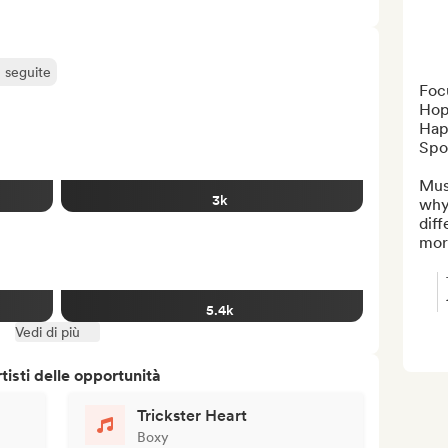
ù seguite
Foc
Hop
Hap
Spot
Musi
3k
why 
diff
more
5.4k
Vedi di più
isti delle opportunità
Trickster Heart
Boxy