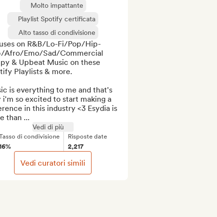
Molto impattante
Playlist Spotify certificata
Alto tasso di condivisione
uses on R&B/Lo-Fi/Pop/Hip-
/Afro/Emo/Sad/Commercial 
py & Upbeat Music on these 
ify Playlists & more. 

c is everything to me and that's 
i'm so excited to start making a 
erence in this industry <3 Esydia is 
 than ...
Vedi di più
Tasso di condivisione
Risposte date
16%
2,217
Vedi curatori simili