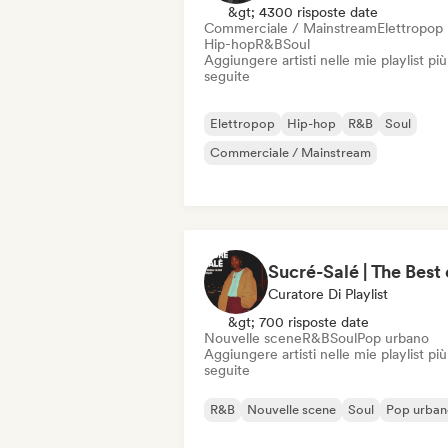
&gt; 4300 risposte date
Commerciale / Mainstream
Elettropop
Hip-hop
R&B
Soul
Aggiungere artisti nelle mie playlist più
seguite
Elettropop
Hip-hop
R&B
Soul
Commerciale / Mainstream
Curatore Di Playlist
&gt; 700 risposte date
Nouvelle scene
R&B
Soul
Pop urbano
Aggiungere artisti nelle mie playlist più
seguite
R&B
Nouvelle scene
Soul
Pop urba