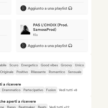
Aggiunto a una playlist
PAS L'CHOIX (Prod.
SamossProd)
Klu
Aggiunto a una playlist
abile
Scuro
Energetico
Good vibes
Groovy
Unico
Originale
Positivo
Rilassante
Romantico
Sensuale
i a ricevere
Drammatico
Partecipativo
Fusion
Vedi tutti +8
che aperti a ricevere
une
Basso
Beatmaker
Beats
Vedi tutti +22