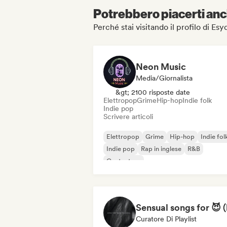
Potrebbero piacerti anch
Perché stai visitando il profilo di Esy
Neon Music
Media/Giornalista
&gt; 2100 risposte date
Elettropop
Grime
Hip-hop
Indie folk
Indie pop
Scrivere articoli
Elettropop
Grime
Hip-hop
Indie fol
Indie pop
Rap in inglese
R&B
Cantautore
Curatore Di Playlist