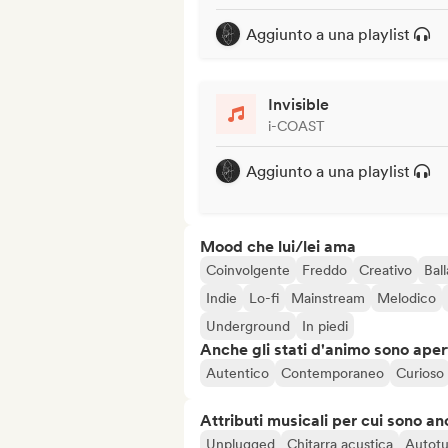
Aggiunto a una playlist
Invisible
i-COAST
Aggiunto a una playlist
Mood che lui/lei ama
Coinvolgente
Freddo
Creativo
Ball
Indie
Lo-fi
Mainstream
Melodico
Underground
In piedi
Anche gli stati d'animo sono apert
Autentico
Contemporaneo
Curioso
Attributi musicali per cui sono an
Unplugged
Chitarra acustica
Autot