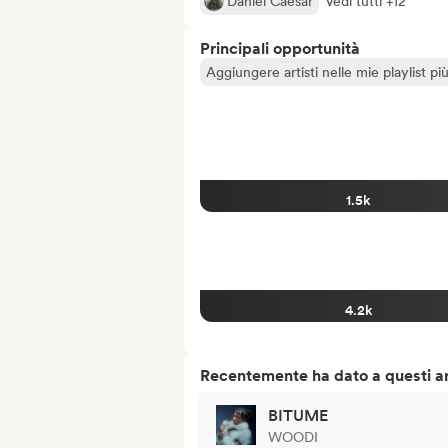
Daniel Caesar
Vedi tutti +12
Principali opportunità
Aggiungere artisti nelle mie playlist pi
1.5k
4.2k
Recentemente ha dato a questi art
BITUME
WOODI