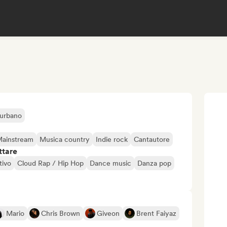
urbano
Mainstream
Musica country
Indie rock
Cantautore
ttare
tivo
Cloud Rap / Hip Hop
Dance music
Danza pop
Mario
Chris Brown
Giveon
Brent Faiyaz