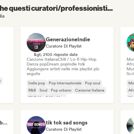
e questi curatori/professionisti...
dia
GenerazioneIndie
Curatore Di Playlist
&gt; 2100 risposte date
Canzone Italiana
Chill / Lo-fi Hip-Hop
Mus
Danza pop
Dream pop
Indie folk
Afr
Aggiungere artisti nelle mie playlist più
Musi
seguite
Scri
k
Indie pop
Pop internazionale
Pop soul
Mus
R&B
Soul
Pop urbano
Canzone Italiana
Af
Chill / Lo-fi Hip-Hop
Hi
Sensual songs for 😈 (by R3YAN)
tik tok sad songs
Curatore Di Playlist