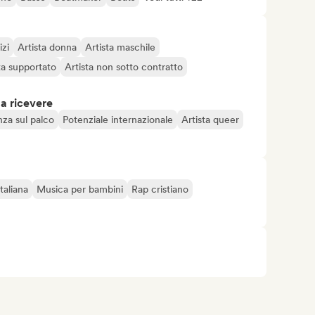
izi
Artista donna
Artista maschile
ta supportato
Artista non sotto contratto
 a ricevere
nza sul palco
Potenziale internazionale
Artista queer
taliana
Musica per bambini
Rap cristiano