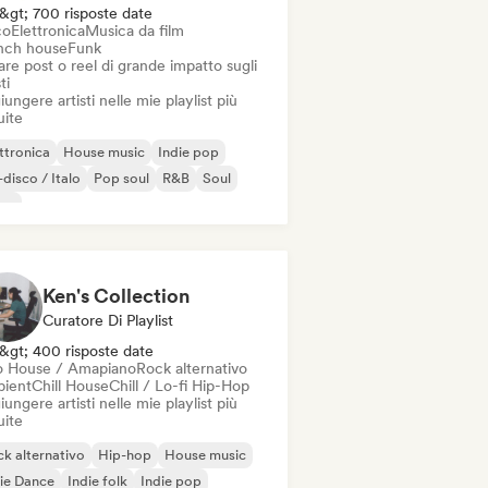
&gt; 700 risposte date
co
Elettronica
Musica da film
nch house
Funk
re post o reel di grande impatto sugli
ti
ungere artisti nelle mie playlist più
uite
ttronica
House music
Indie pop
disco / Italo
Pop soul
R&B
Soul
sco
Ken's Collection
Curatore Di Playlist
&gt; 400 risposte date
o House / Amapiano
Rock alternativo
ient
Chill House
Chill / Lo-fi Hip-Hop
ungere artisti nelle mie playlist più
uite
k alternativo
Hip-hop
House music
ie Dance
Indie folk
Indie pop