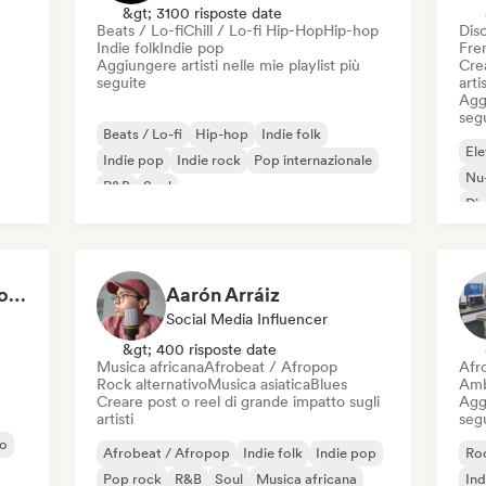
&gt; 3100 risposte date
Beats / Lo-fi
Chill / Lo-fi Hip-Hop
Hip-hop
Dis
Indie folk
Indie pop
Fre
Aggiungere artisti nelle mie playlist più
Crea
seguite
artis
Aggi
seg
Beats / Lo-fi
Hip-hop
Indie folk
Ele
Indie pop
Indie rock
Pop internazionale
Nu-
R&B
Soul
Di
Sucré-Salé | The Best of French R&B
Aarón Arráiz
Social Media Influencer
&gt; 400 risposte date
Musica africana
Afrobeat / Afropop
Afr
Rock alternativo
Musica asiatica
Blues
Amb
Creare post o reel di grande impatto sugli
Aggi
artisti
seg
no
Afrobeat / Afropop
Indie folk
Indie pop
Roc
Pop rock
R&B
Soul
Musica africana
Ind