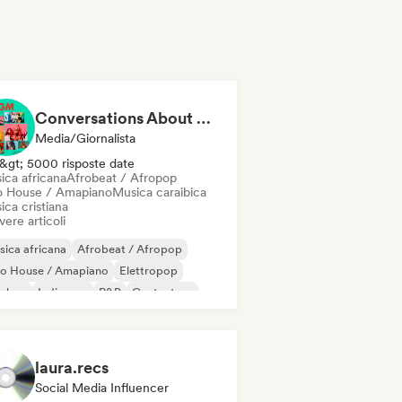
Conversations About Her
Media/Giornalista
&gt; 5000 risposte date
ica africana
Afrobeat / Afropop
o House / Amapiano
Musica caraibica
ca cristiana
vere articoli
ica africana
Afrobeat / Afropop
ro House / Amapiano
Elettropop
p-hop
Indie pop
R&B
Cantautore
laura.recs
Social Media Influencer