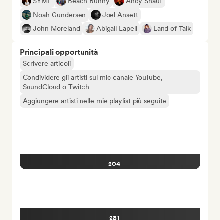
SYML
Beach Bunny
Andy Shauf
Noah Gundersen
Joel Ansett
John Moreland
Abigail Lapell
Land of Talk
Principali opportunità
Scrivere articoli
Condividere gli artisti sul mio canale YouTube,
SoundCloud o Twitch
Aggiungere artisti nelle mie playlist più seguite
204
281