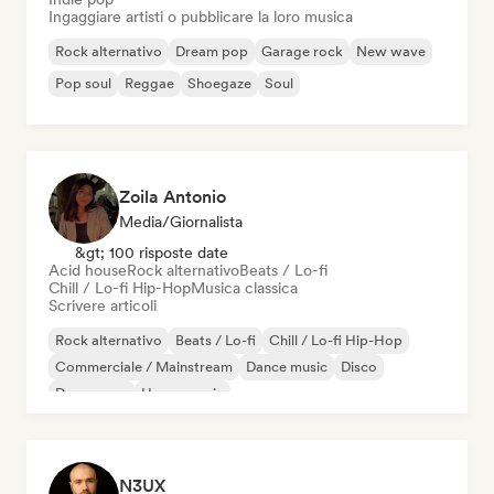
Ingaggiare artisti o pubblicare la loro musica
Rock alternativo
Dream pop
Garage rock
New wave
Pop soul
Reggae
Shoegaze
Soul
Zoila Antonio
Media/Giornalista
&gt; 100 risposte date
Acid house
Rock alternativo
Beats / Lo-fi
Chill / Lo-fi Hip-Hop
Musica classica
Scrivere articoli
Rock alternativo
Beats / Lo-fi
Chill / Lo-fi Hip-Hop
Commerciale / Mainstream
Dance music
Disco
Dream pop
House music
N3UX