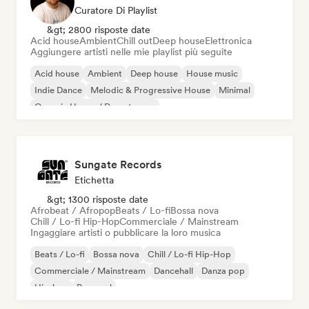
Curatore Di Playlist
&gt; 2800 risposte date
Acid house
Ambient
Chill out
Deep house
Elettronica
Aggiungere artisti nelle mie playlist più seguite
Acid house
Ambient
Deep house
House music
Indie Dance
Melodic & Progressive House
Minimal
Organic House / Downtempo
Sungate Records
Etichetta
&gt; 1300 risposte date
Afrobeat / Afropop
Beats / Lo-fi
Bossa nova
Chill / Lo-fi Hip-Hop
Commerciale / Mainstream
Ingaggiare artisti o pubblicare la loro musica
Beats / Lo-fi
Bossa nova
Chill / Lo-fi Hip-Hop
Commerciale / Mainstream
Dancehall
Danza pop
Hip-hop
Pop soul