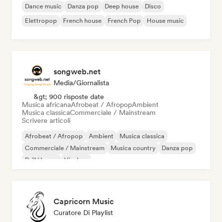
Dance music
Danza pop
Deep house
Disco
Elettropop
French house
French Pop
House music
songweb.net
Media/Giornalista
&gt; 900 risposte date
Musica africana
Afrobeat / Afropop
Ambient
Musica classica
Commerciale / Mainstream
Scrivere articoli
Afrobeat / Afropop
Ambient
Musica classica
Commerciale / Mainstream
Musica country
Danza pop
Drill/Jersey
Hip-hop
Capricorn Music
Curatore Di Playlist