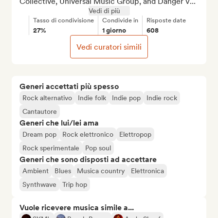
Collective, Universal Music Group, and Danger V...
Vedi di più
Tasso di condivisione
Condivide in
Risposte date
27%
1 giorno
608
Vedi curatori simili
Generi accettati più spesso
Rock alternativo
Indie folk
Indie pop
Indie rock
Cantautore
Generi che lui/lei ama
Dream pop
Rock elettronico
Elettropop
Rock sperimentale
Pop soul
Generi che sono disposti ad accettare
Ambient
Blues
Musica country
Elettronica
Synthwave
Trip hop
Vuole ricevere musica simile a...