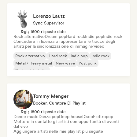
Lorenzo Lautz
Sync Supervisor
&gt; 1600 risposte date
Rock alternativo
Dream pop
Hard rock
Indie pop
Indie rock
Concedere in licenza o rappresentare le tracce degli
artisti per la sincronizzazione di immagini/video
Rock alternativo
Hard rock
Indie pop
Indie rock
Metal / Heavy metal
New wave
Post punk
Rock psichedelico
Tommy Menger
Booker, Curatore Di Playlist
&gt; 1800 risposte date
Dance music
Danza pop
Deep house
Disco
Elettropop
Mettere in contatto gli artisti con opportunità di eventi
dal vivo
Aggiungere artisti nelle mie playlist più seguite