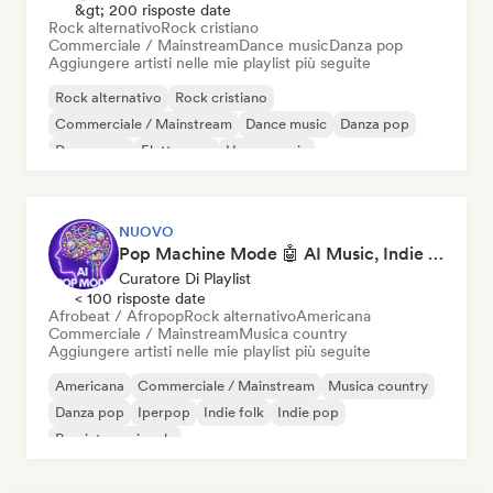
&gt; 200 risposte date
Rock alternativo
Rock cristiano
Commerciale / Mainstream
Dance music
Danza pop
Aggiungere artisti nelle mie playlist più seguite
Rock alternativo
Rock cristiano
Commerciale / Mainstream
Dance music
Danza pop
Dream pop
Elettropop
House music
NUOVO
Pop Machine Mode 🤖 AI Music, Indie Pop & Dream Pop
Curatore Di Playlist
< 100 risposte date
Afrobeat / Afropop
Rock alternativo
Americana
Commerciale / Mainstream
Musica country
Aggiungere artisti nelle mie playlist più seguite
Americana
Commerciale / Mainstream
Musica country
Danza pop
Iperpop
Indie folk
Indie pop
Pop internazionale