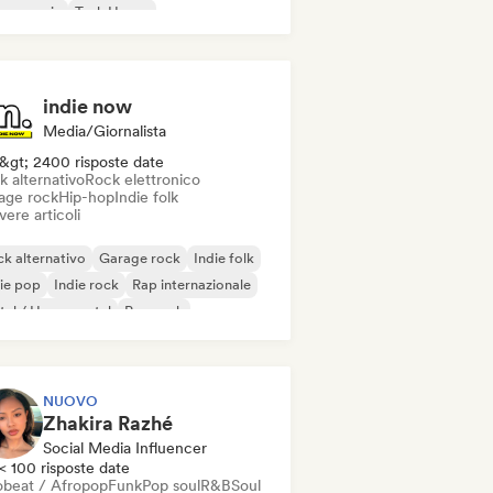
use music
Tech House
indie now
Media/Giornalista
&gt; 2400 risposte date
k alternativo
Rock elettronico
age rock
Hip-hop
Indie folk
vere articoli
k alternativo
Garage rock
Indie folk
ie pop
Indie rock
Rap internazionale
al / Heavy metal
Pop rock
NUOVO
Zhakira Razhé
Social Media Influencer
< 100 risposte date
obeat / Afropop
Funk
Pop soul
R&B
Soul