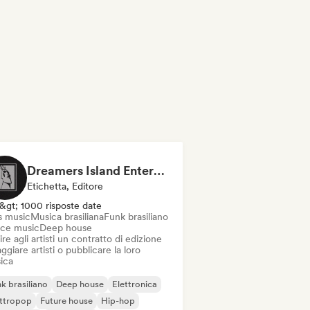
Dreamers Island Entertainment
Etichetta, Editore
&gt; 1000 risposte date
s music
Musica brasiliana
Funk brasiliano
ce music
Deep house
ire agli artisti un contratto di edizione
ggiare artisti o pubblicare la loro
ica
k brasiliano
Deep house
Elettronica
ettropop
Future house
Hip-hop