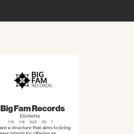
Big Fam Records
Etichetta
1.1k
1.1k
628
36
1
re a structure that aims to bring 
new talents by offering an 