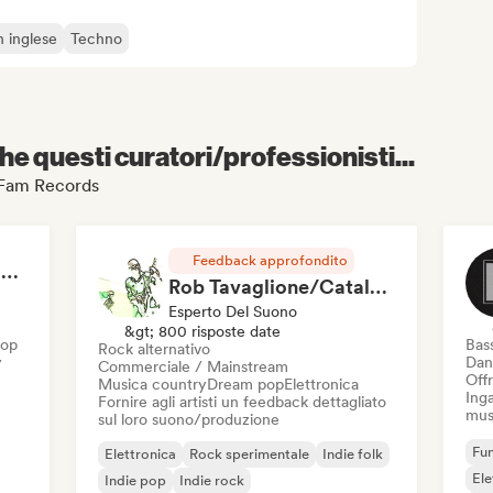
n inglese
Techno
e questi curatori/professionisti...
g Fam Records
Feedback approfondito
RAP FRANÇAIS 2026 🔥🇫🇷 (Way Records)
Rob Tavaglione/Catalyst Recording
Esperto Del Suono
&gt; 800 risposte date
Hop
Bas
Rock alternativo
y
Dan
Commerciale / Mainstream
Offr
Musica country
Dream pop
Elettronica
Inga
Fornire agli artisti un feedback dettagliato
mus
sul loro suono/produzione
Fun
Elettronica
Rock sperimentale
Indie folk
El
Indie pop
Indie rock