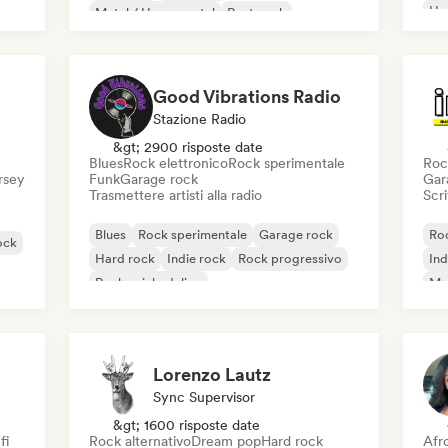
Ho
Metal / Heavy metal
Post punk
Rock & Roll / Rock classico
Good Vibrations Radio
Stazione Radio
&gt; 2900 risposte date
Blues
Rock elettronico
Rock sperimentale
Roc
ersey
Funk
Garage rock
Gar
Trasmettere artisti alla radio
Scri
Blues
Rock sperimentale
Garage rock
Roc
ock
Hard rock
Indie rock
Rock progressivo
Ind
Rock psichedelico
Met
Rock & Roll / Rock classico
Lorenzo Lautz
Sync Supervisor
&gt; 1600 risposte date
fi
Rock alternativo
Dream pop
Hard rock
Afr