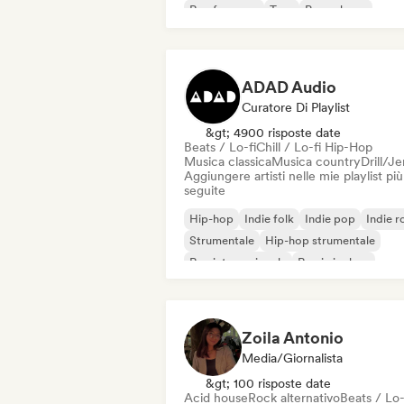
Rap francese
Trap
Pop urbano
Chill / Lo-fi Hip-Hop
ADAD Audio
Curatore Di Playlist
&gt; 4900 risposte date
Beats / Lo-fi
Chill / Lo-fi Hip-Hop
Musica classica
Musica country
Drill/J
Aggiungere artisti nelle mie playlist più
seguite
Hip-hop
Indie folk
Indie pop
Indie r
Strumentale
Hip-hop strumentale
Rap internazionale
Rap in inglese
Zoila Antonio
Media/Giornalista
&gt; 100 risposte date
Acid house
Rock alternativo
Beats / Lo-