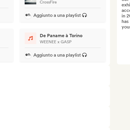
CrossFire
exhi
acc
Aggiunto a una playlist
in 2
has 
youn
De Paname à Torino
WEENEE x GASP
Aggiunto a una playlist