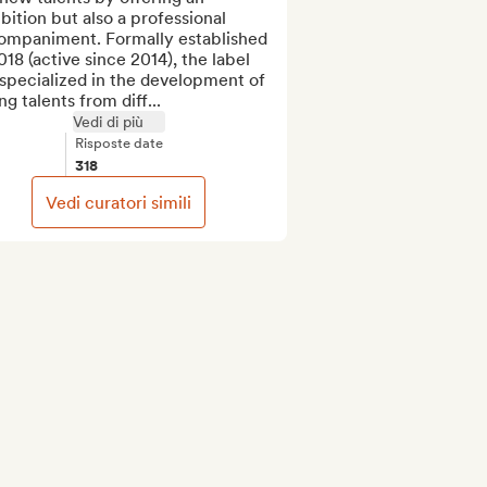
bition but also a professional 
ompaniment. Formally established 
018 (active since 2014), the label 
specialized in the development of 
g talents from diff...
Vedi di più
Risposte date
318
Vedi curatori simili