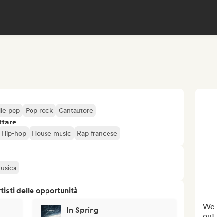
die pop
Pop rock
Cantautore
ttare
Hip-hop
House music
Rap francese
musica
isti delle opportunità
We a
In Spring
out 