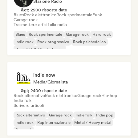
Stazione Radio
&gt; 2900 risposte date
Blues
Rock elettronico
Rock sperimentale
Funk
Garage rock
Trasmettere artisti alla radio
Blues
Rock sperimentale
Garage rock
Hard rock
Indie rock
Rock progressivo
Rock psichedelico
Rock & Roll / Rock classico
indie now
Media/Giornalista
&gt; 2400 risposte date
Rock alternativo
Rock elettronico
Garage rock
Hip-hop
Indie folk
Scrivere articoli
Rock alternativo
Garage rock
Indie folk
Indie pop
Indie rock
Rap internazionale
Metal / Heavy metal
Pop rock