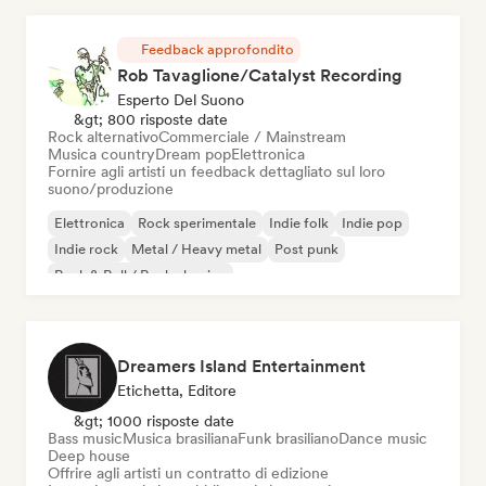
Feedback approfondito
Rob Tavaglione/Catalyst Recording
Esperto Del Suono
&gt; 800 risposte date
Rock alternativo
Commerciale / Mainstream
Musica country
Dream pop
Elettronica
Fornire agli artisti un feedback dettagliato sul loro
suono/produzione
Elettronica
Rock sperimentale
Indie folk
Indie pop
Indie rock
Metal / Heavy metal
Post punk
Rock & Roll / Rock classico
Dreamers Island Entertainment
Etichetta, Editore
&gt; 1000 risposte date
Bass music
Musica brasiliana
Funk brasiliano
Dance music
Deep house
Offrire agli artisti un contratto di edizione