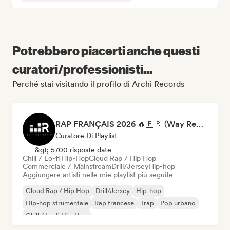
Potrebbero piacerti anche questi
curatori/professionisti...
Perché stai visitando il profilo di Archi Records
RAP FRANÇAIS 2026 🔥🇫🇷 (Way Records)
Curatore Di Playlist
&gt; 5700 risposte date
Chill / Lo-fi Hip-Hop
Cloud Rap / Hip Hop
Commerciale / Mainstream
Drill/Jersey
Hip-hop
Aggiungere artisti nelle mie playlist più seguite
Cloud Rap / Hip Hop
Drill/Jersey
Hip-hop
Hip-hop strumentale
Rap francese
Trap
Pop urbano
Chill / Lo-fi Hip-Hop