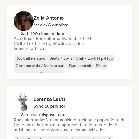
Zoila Antonio
Media/Giornalista
&gt; 100 risposte date
Acid house
Rock alternativo
Beats / Lo-fi
Chill / Lo-fi Hip-Hop
Musica classica
Scrivere articoli
Rock alternativo
Beats / Lo-fi
Chill / Lo-fi Hip-Hop
Commerciale / Mainstream
Dance music
Disco
Dream pop
House music
Lorenzo Lautz
Sync Supervisor
&gt; 1600 risposte date
Rock alternativo
Dream pop
Hard rock
Indie pop
Indie rock
Concedere in licenza o rappresentare le tracce degli
artisti per la sincronizzazione di immagini/video