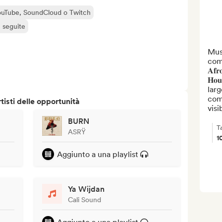
 YouTube, SoundCloud o Twitch
ù seguite
Musi
commu
𝐀𝐟𝐫
𝐇𝐨
larg
com
isti delle opportunità
visib
BURN
T
ASRŸ
1
Aggiunto a una playlist
Ya Wijdan
Cali Sound