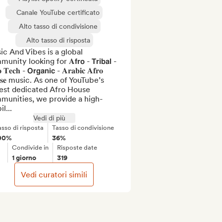
Canale YouTube certificato
Alto tasso di condivisione
Alto tasso di risposta
c And Vibes is a global 
nity looking for 𝐀𝗳𝗿𝗼 - 𝗧𝗿𝗶𝗯𝗮𝗹 - 
 𝐓𝐞𝐜𝐡 - 𝗢𝗿𝗴𝗮𝗻𝗶𝗰 - 𝐀𝐫𝐚𝐛𝐢𝐜 𝐀𝐟𝐫𝐨 
𝐮𝐬𝐞 music. As one of YouTube’s 
est dedicated Afro House 
munities, we provide a high-
il...
Vedi di più
asso di risposta
Tasso di condivisione
00%
36%
Condivide in
Risposte date
1 giorno
319
Vedi curatori simili