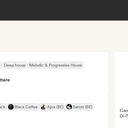
c
Deep house
Melodic & Progressive House
ttare
ack
Black Coffee
Ajna (BE)
Samm (BE)
Can
Di P