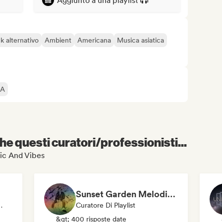
Aggiunto a una playlist
k alternativo
Ambient
Americana
Musica asiatica
IA
e questi curatori/professionisti...
sic And Vibes
Sunset Garden Melodic & Organic House
tch, Etichetta
Curatore Di Playlist
&gt; 400 risposte date