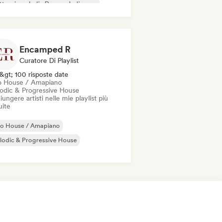
ttronica
Indie Dance
Indie pop
Encamped R
Curatore Di Playlist
&gt; 100 risposte date
o House / Amapiano
odic & Progressive House
ungere artisti nelle mie playlist più
uite
ro House / Amapiano
odic & Progressive House