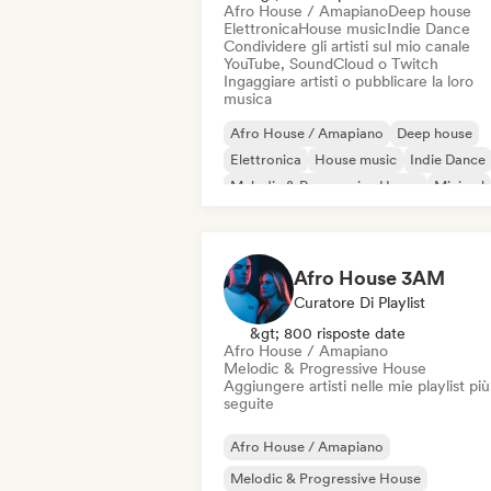
Afro House / Amapiano
Deep house
Elettronica
House music
Indie Dance
Condividere gli artisti sul mio canale
YouTube, SoundCloud o Twitch
Ingaggiare artisti o pubblicare la loro
musica
Afro House / Amapiano
Deep house
Elettronica
House music
Indie Dance
Melodic & Progressive House
Minimal
Organic House / Downtempo
Afro House 3AM
Curatore Di Playlist
&gt; 800 risposte date
Afro House / Amapiano
Melodic & Progressive House
Aggiungere artisti nelle mie playlist più
seguite
Afro House / Amapiano
Melodic & Progressive House