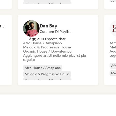
Ele
Organic House / Downtempo
Chill Afro House by Rapture
Dan Bay
Curatore Di Playlist
&gt; 300 risposte date
Afro House / Amapiano
Afr
Melodic & Progressive House
Mel
Organic House / Downtempo
Aggi
Aggiungere artisti nelle mie playlist più
seg
seguite
Af
Afro House / Amapiano
Mel
Melodic & Progressive House
Organic House / Downtempo