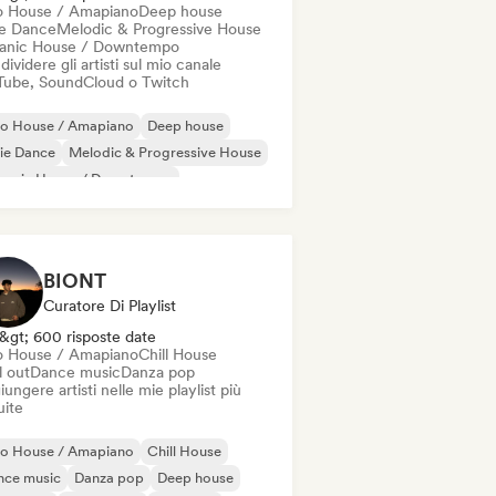
o House / Amapiano
Deep house
ie Dance
Melodic & Progressive House
anic House / Downtempo
ividere gli artisti sul mio canale
Tube, SoundCloud o Twitch
ro House / Amapiano
Deep house
ie Dance
Melodic & Progressive House
ganic House / Downtempo
BIONT
Curatore Di Playlist
&gt; 600 risposte date
o House / Amapiano
Chill House
l out
Dance music
Danza pop
ungere artisti nelle mie playlist più
uite
ro House / Amapiano
Chill House
nce music
Danza pop
Deep house