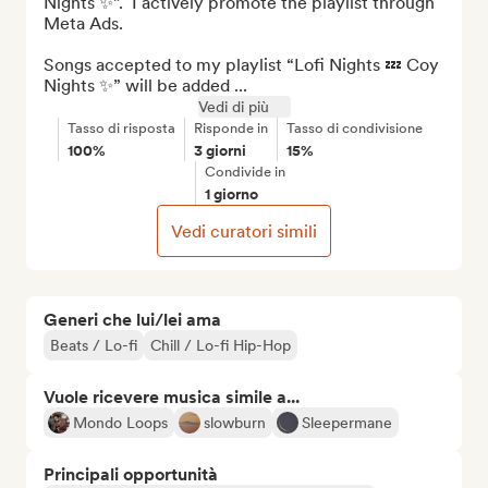
Nights ✨”.  I actively promote the playlist through 
Meta Ads. 

Songs accepted to my playlist “Lofi Nights 💤 Coy 
Nights ✨” will be added ...
Vedi di più
Tasso di risposta
Risponde in
Tasso di condivisione
100%
3 giorni
15%
Condivide in
1 giorno
Vedi curatori simili
Generi che lui/lei ama
Beats / Lo-fi
Chill / Lo-fi Hip-Hop
Vuole ricevere musica simile a...
Mondo Loops
slowburn
Sleepermane
Principali opportunità