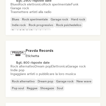
&gt; 2900 risposte date
Blues
Rock elettronico
Rock sperimentale
Funk
Garage rock
Trasmettere artisti alla radio
Blues
Rock sperimentale
Garage rock
Hard rock
Indie rock
Rock progressivo
Rock psichedelico
Rock & Roll / Rock classico
Pravda Records
Etichetta
&gt; 800 risposte date
Rock alternativo
Dream pop
Elettronica
Garage rock
Indie pop
Ingaggiare artisti o pubblicare la loro musica
Rock alternativo
Dream pop
Garage rock
New wave
Pop soul
Reggae
Shoegaze
Soul