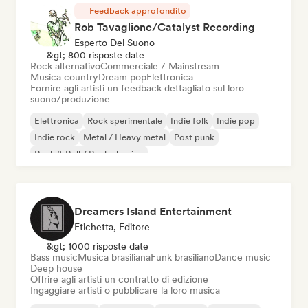
Feedback approfondito
Rob Tavaglione/Catalyst Recording
Esperto Del Suono
&gt; 800 risposte date
Rock alternativo
Commerciale / Mainstream
Musica country
Dream pop
Elettronica
Fornire agli artisti un feedback dettagliato sul loro
suono/produzione
Elettronica
Rock sperimentale
Indie folk
Indie pop
Indie rock
Metal / Heavy metal
Post punk
Rock & Roll / Rock classico
Dreamers Island Entertainment
Etichetta, Editore
&gt; 1000 risposte date
Bass music
Musica brasiliana
Funk brasiliano
Dance music
Deep house
Offrire agli artisti un contratto di edizione
Ingaggiare artisti o pubblicare la loro musica