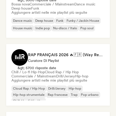
&gt; 3500 risposte date
Bossa nova
Commerciale / Mainstream
Dance music
Deep house
Funk
Aggiungere artisti nelle mie playlist più seguite
Dance music
Deep house
Funk
Funky / Jackin House
House music
Indie pop
Nu-disco / Italo
Pop soul
RAP FRANÇAIS 2026 🔥🇫🇷 (Way Records)
Curatore Di Playlist
&gt; 5700 risposte date
Chill / Lo-fi Hip-Hop
Cloud Rap / Hip Hop
Commerciale / Mainstream
Drill/Jersey
Hip-hop
Aggiungere artisti nelle mie playlist più seguite
Cloud Rap / Hip Hop
Drill/Jersey
Hip-hop
Hip-hop strumentale
Rap francese
Trap
Pop urbano
Chill / Lo-fi Hip-Hop