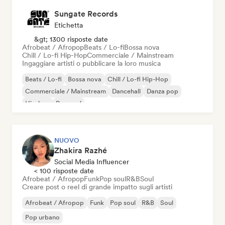
Sungate Records
Etichetta
&gt; 1300 risposte date
Afrobeat / Afropop
Beats / Lo-fi
Bossa nova
Chill / Lo-fi Hip-Hop
Commerciale / Mainstream
Ingaggiare artisti o pubblicare la loro musica
Beats / Lo-fi
Bossa nova
Chill / Lo-fi Hip-Hop
Commerciale / Mainstream
Dancehall
Danza pop
Hip-hop
Pop soul
NUOVO
Zhakira Razhé
Social Media Influencer
< 100 risposte date
Afrobeat / Afropop
Funk
Pop soul
R&B
Soul
Creare post o reel di grande impatto sugli artisti
Afrobeat / Afropop
Funk
Pop soul
R&B
Soul
Pop urbano