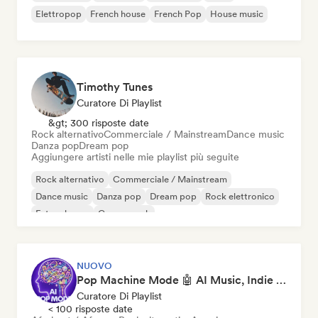
Elettropop
French house
French Pop
House music
Timothy Tunes
Curatore Di Playlist
&gt; 300 risposte date
Rock alternativo
Commerciale / Mainstream
Dance music
Danza pop
Dream pop
Aggiungere artisti nelle mie playlist più seguite
Rock alternativo
Commerciale / Mainstream
Dance music
Danza pop
Dream pop
Rock elettronico
Future house
Garage rock
NUOVO
Pop Machine Mode 🤖 AI Music, Indie Pop & Dream Pop
Curatore Di Playlist
< 100 risposte date