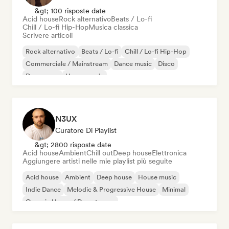
&gt; 100 risposte date
Acid house
Rock alternativo
Beats / Lo-fi
Chill / Lo-fi Hip-Hop
Musica classica
Scrivere articoli
Rock alternativo
Beats / Lo-fi
Chill / Lo-fi Hip-Hop
Commerciale / Mainstream
Dance music
Disco
Dream pop
House music
N3UX
Curatore Di Playlist
&gt; 2800 risposte date
Acid house
Ambient
Chill out
Deep house
Elettronica
Aggiungere artisti nelle mie playlist più seguite
Acid house
Ambient
Deep house
House music
Indie Dance
Melodic & Progressive House
Minimal
Organic House / Downtempo