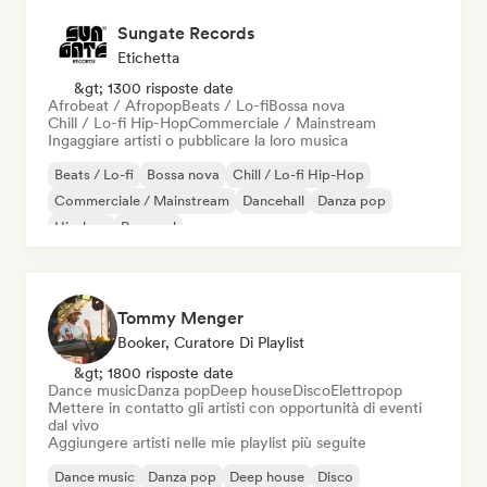
Sungate Records
Etichetta
&gt; 1300 risposte date
Afrobeat / Afropop
Beats / Lo-fi
Bossa nova
Chill / Lo-fi Hip-Hop
Commerciale / Mainstream
Ingaggiare artisti o pubblicare la loro musica
Beats / Lo-fi
Bossa nova
Chill / Lo-fi Hip-Hop
Commerciale / Mainstream
Dancehall
Danza pop
Hip-hop
Pop soul
Tommy Menger
Booker, Curatore Di Playlist
&gt; 1800 risposte date
Dance music
Danza pop
Deep house
Disco
Elettropop
Mettere in contatto gli artisti con opportunità di eventi
dal vivo
Aggiungere artisti nelle mie playlist più seguite
Dance music
Danza pop
Deep house
Disco