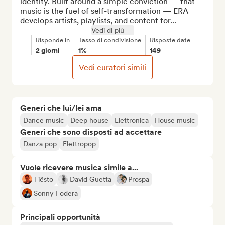
identity. Built around a simple conviction — that 
music is the fuel of self-transformation — ERA 
develops artists, playlists, and content for...
Vedi di più
Risponde in
Tasso di condivisione
Risposte date
2 giorni
1%
149
Vedi curatori simili
Generi che lui/lei ama
Dance music
Deep house
Elettronica
House music
Generi che sono disposti ad accettare
Danza pop
Elettropop
Vuole ricevere musica simile a...
Tiësto
David Guetta
Prospa
Sonny Fodera
Principali opportunità