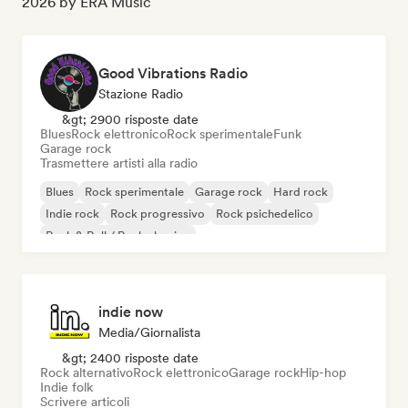
2026 by ERA Music
Good Vibrations Radio
Stazione Radio
&gt; 2900 risposte date
Blues
Rock elettronico
Rock sperimentale
Funk
Garage rock
Trasmettere artisti alla radio
Blues
Rock sperimentale
Garage rock
Hard rock
Indie rock
Rock progressivo
Rock psichedelico
Rock & Roll / Rock classico
indie now
Media/Giornalista
&gt; 2400 risposte date
Rock alternativo
Rock elettronico
Garage rock
Hip-hop
Indie folk
Scrivere articoli