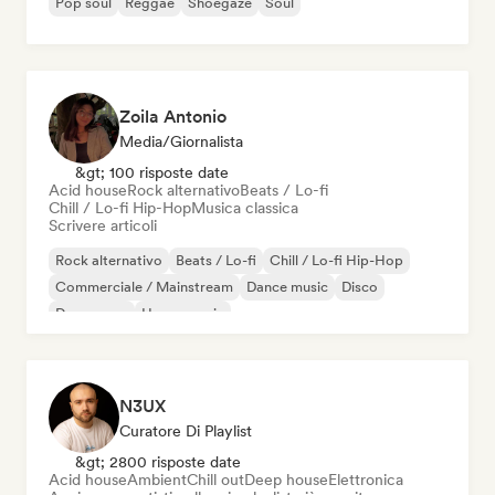
Pop soul
Reggae
Shoegaze
Soul
Zoila Antonio
Media/Giornalista
&gt; 100 risposte date
Acid house
Rock alternativo
Beats / Lo-fi
Chill / Lo-fi Hip-Hop
Musica classica
Scrivere articoli
Rock alternativo
Beats / Lo-fi
Chill / Lo-fi Hip-Hop
Commerciale / Mainstream
Dance music
Disco
Dream pop
House music
N3UX
Curatore Di Playlist
&gt; 2800 risposte date
Acid house
Ambient
Chill out
Deep house
Elettronica