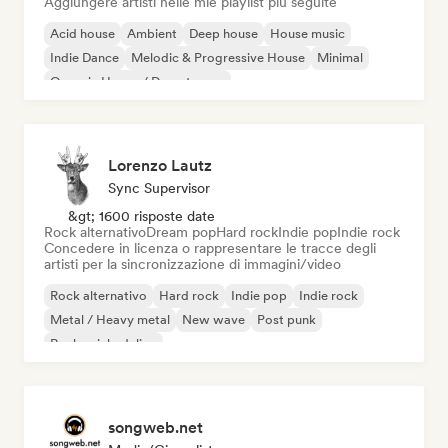
Aggiungere artisti nelle mie playlist più seguite
Acid house
Ambient
Deep house
House music
Indie Dance
Melodic & Progressive House
Minimal
Organic House / Downtempo
Lorenzo Lautz
Sync Supervisor
&gt; 1600 risposte date
Rock alternativo
Dream pop
Hard rock
Indie pop
Indie rock
Concedere in licenza o rappresentare le tracce degli
artisti per la sincronizzazione di immagini/video
Rock alternativo
Hard rock
Indie pop
Indie rock
Metal / Heavy metal
New wave
Post punk
Rock psichedelico
songweb.net