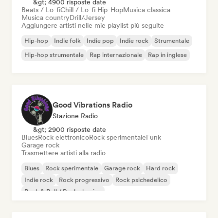
&gt; 4900 risposte date
Beats / Lo-fi
Chill / Lo-fi Hip-Hop
Musica classica
Musica country
Drill/Jersey
Aggiungere artisti nelle mie playlist più seguite
Hip-hop
Indie folk
Indie pop
Indie rock
Strumentale
Hip-hop strumentale
Rap internazionale
Rap in inglese
Good Vibrations Radio
Stazione Radio
&gt; 2900 risposte date
Blues
Rock elettronico
Rock sperimentale
Funk
Garage rock
Trasmettere artisti alla radio
Blues
Rock sperimentale
Garage rock
Hard rock
Indie rock
Rock progressivo
Rock psichedelico
Rock & Roll / Rock classico