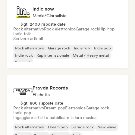
indie now
Media/Giornalista
&gt; 2400 risposte date
Rock alternativo
Rock elettronico
Garage rock
Hip-hop
Indie folk
Scrivere articoli
Rock alternativo
Garage rock
Indie folk
Indie pop
Indie rock
Rap internazionale
Metal / Heavy metal
Pop rock
Pravda Records
Etichetta
&gt; 800 risposte date
Rock alternativo
Dream pop
Elettronica
Garage rock
Indie pop
Ingaggiare artisti o pubblicare la loro musica
Rock alternativo
Dream pop
Garage rock
New wave