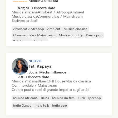
Media/Giornalista
&gt; 900 risposte date
Musica africana
Afrobeat / Afropop
Ambient
Musica classica
Commerciale / Mainstream
Scrivere articoli
Afrobeat / Afropop
Ambient
Musica classica
Commerciale / Mainstream
Musica country
Danza pop
Drill/Jersey
Hip-hop
NUOVO
Tati Kapaya
Social Media Influencer
< 100 risposte date
Musica africana
Blues
Chill House
Musica classica
Commerciale / Mainstream
Creare post o reel di grande impatto sugli artisti
Musica africana
Blues
Musica da film
Funk
Iperpop
Indie Dance
Indie folk
Indie pop