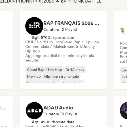
di BRAZILIAN PHONK 🇧🇷 2026 🔥 by PHONK BATTLE
RAP FRANÇAIS 2026 🔥🇫🇷 (Way Records)
Curatore Di Playlist
&gt; 5700 risposte date
Chill / Lo-fi Hip-Hop
Cloud Rap / Hip Hop
Roc
Commerciale / Mainstream
Drill/Jersey
Com
Hip-hop
Mus
Aggiungere artisti nelle mie playlist più
Forn
seguite
sul
Cloud Rap / Hip Hop
Drill/Jersey
Ele
Hip-hop
Hip-hop strumentale
Ind
Rap francese
Trap
Pop urbano
Met
Chill / Lo-fi Hip-Hop
Roc
Dreamers Island Entertainment
ADAD Audio
Curatore Di Playlist
&gt; 4900 risposte date
iano
Beats / Lo-fi
Chill / Lo-fi Hip-Hop
Blu