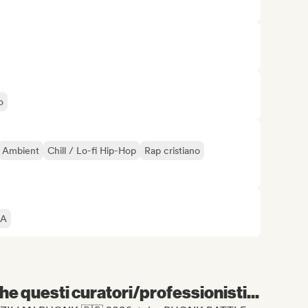
o
Ambient
Chill / Lo-fi Hip-Hop
Rap cristiano
IA
e questi curatori/professionisti...