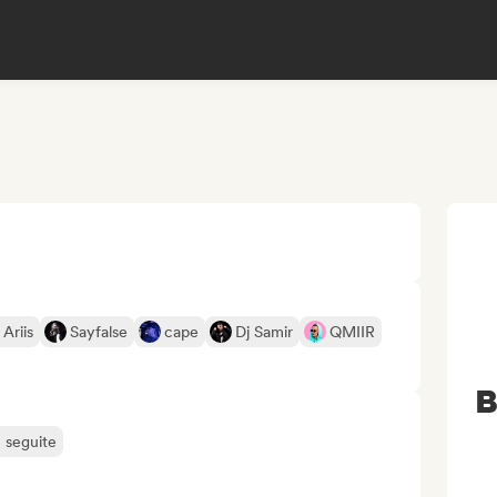
Ariis
Sayfalse
cape
Dj Samir
QMIIR
B
ù seguite