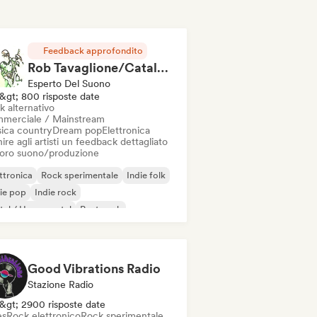
Feedback approfondito
Rob Tavaglione/Catalyst Recording
Esperto Del Suono
&gt; 800 risposte date
k alternativo
merciale / Mainstream
ica country
Dream pop
Elettronica
ire agli artisti un feedback dettagliato
 loro suono/produzione
ttronica
Rock sperimentale
Indie folk
ie pop
Indie rock
al / Heavy metal
Post punk
k & Roll / Rock classico
Good Vibrations Radio
Stazione Radio
&gt; 2900 risposte date
es
Rock elettronico
Rock sperimentale