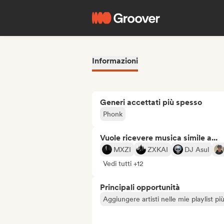
Informazioni
Generi accettati più spesso
Phonk
Vuole ricevere musica simile a...
MXZI
ZXKAI
DJ Asul
Vedi tutti +12
Principali opportunità
Aggiungere artisti nelle mie playlist pi