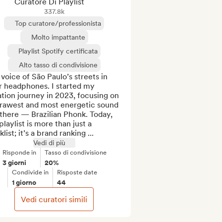
Curatore Di Playlist
337.8k
Top curatore/professionista
Molto impattante
Playlist Spotify certificata
Alto tasso di condivisione
voice of São Paulo’s streets in 
 headphones. I started my 
tion journey in 2023, focusing on 
 rawest and most energetic sound 
there — Brazilian Phonk. Today, 
laylist is more than just a 
klist; it’s a brand ranking ...
Vedi di più
Risponde in
Tasso di condivisione
3 giorni
20%
Condivide in
Risposte date
1 giorno
44
Vedi curatori simili