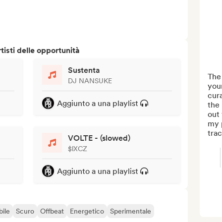
isti delle opportunità
Sustenta
The 
DJ NANSUKE
your
cura
Aggiunto a una playlist
the
out 
my p
trac
VOLTE - (slowed)
$lXCZ
Aggiunto a una playlist
bile
Scuro
Offbeat
Energetico
Sperimentale