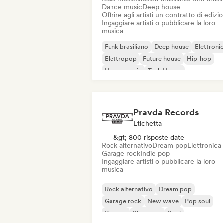
Dance music
Deep house
Offrire agli artisti un contratto di edizi
Ingaggiare artisti o pubblicare la loro
musica
Funk brasiliano
Deep house
Elettroni
Elettropop
Future house
Hip-hop
House music
Tech House
Pravda Records
Etichetta
&gt; 800 risposte date
Rock alternativo
Dream pop
Elettronica
Garage rock
Indie pop
Ingaggiare artisti o pubblicare la loro
musica
Rock alternativo
Dream pop
Garage rock
New wave
Pop soul
Reggae
Shoegaze
Soul