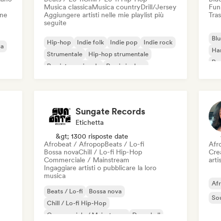
Musica classica
Musica country
Drill/Jersey
Fun
one
Aggiungere artisti nelle mie playlist più
Tras
seguite
Blu
Hip-hop
Indie folk
Indie pop
Indie rock
ca
Ha
Strumentale
Hip-hop strumentale
Roc
Rap internazionale
Rap in inglese
Roc
Sungate Records
Etichetta
&gt; 1300 risposte date
Afrobeat / Afropop
Beats / Lo-fi
Afr
Bossa nova
Chill / Lo-fi Hip-Hop
Crea
Commerciale / Mainstream
artis
Ingaggiare artisti o pubblicare la loro
musica
Af
Beats / Lo-fi
Bossa nova
So
Chill / Lo-fi Hip-Hop
Commerciale / Mainstream
Dancehall