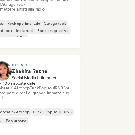
k
Garage rock
mettere artisti alla radio
es
Rock sperimentale
Garage rock
rd rock
Indie rock
Rock progressivo
k psichedelico
k & Roll / Rock classico
NUOVO
Zhakira Razhé
Social Media Influencer
< 100 risposte date
obeat / Afropop
Funk
Pop soul
R&B
Soul
re post o reel di grande impatto sugli
ti
robeat / Afropop
Funk
Pop soul
R&B
ul
Pop urbano