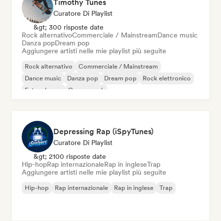
Timothy Tunes
Curatore Di Playlist
&gt; 300 risposte date
Rock alternativo
Commerciale / Mainstream
Dance music
Danza pop
Dream pop
Aggiungere artisti nelle mie playlist più seguite
Rock alternativo
Commerciale / Mainstream
Dance music
Danza pop
Dream pop
Rock elettronico
Future house
Garage rock
Depressing Rap (iSpyTunes)
Curatore Di Playlist
&gt; 2100 risposte date
Hip-hop
Rap internazionale
Rap in inglese
Trap
Aggiungere artisti nelle mie playlist più seguite
Hip-hop
Rap internazionale
Rap in inglese
Trap