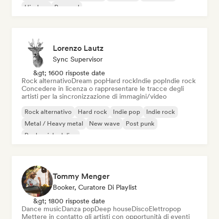
Hip-hop
Pop soul
Lorenzo Lautz
Sync Supervisor
&gt; 1600 risposte date
Rock alternativo
Dream pop
Hard rock
Indie pop
Indie rock
Concedere in licenza o rappresentare le tracce degli
artisti per la sincronizzazione di immagini/video
Rock alternativo
Hard rock
Indie pop
Indie rock
Metal / Heavy metal
New wave
Post punk
Rock psichedelico
Tommy Menger
Booker, Curatore Di Playlist
&gt; 1800 risposte date
Dance music
Danza pop
Deep house
Disco
Elettropop
Mettere in contatto gli artisti con opportunità di eventi