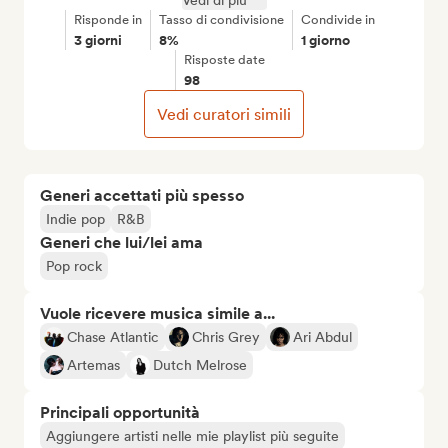
Vedi di più
Risponde in
Tasso di condivisione
Condivide in
3 giorni
8%
1 giorno
Risposte date
98
Vedi curatori simili
Generi accettati più spesso
Indie pop
R&B
Generi che lui/lei ama
Pop rock
Vuole ricevere musica simile a...
Chase Atlantic
Chris Grey
Ari Abdul
Artemas
Dutch Melrose
Principali opportunità
Aggiungere artisti nelle mie playlist più seguite