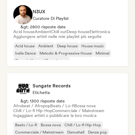
N3UX
Curatore Di Playlist
&gt; 2800 risposte date
Acid house
Ambient
Chill out
Deep house
Elettronica
Aggiungere artisti nelle mie playlist più seguite
Acid house
Ambient
Deep house
House music
Indie Dance
Melodic & Progressive House
Minimal
Organic House / Downtempo
Sungate Records
Etichetta
&gt; 1300 risposte date
Afrobeat / Afropop
Beats / Lo-fi
Bossa nova
Chill / Lo-fi Hip-Hop
Commerciale / Mainstream
Ingaggiare artisti o pubblicare la loro musica
Beats / Lo-fi
Bossa nova
Chill / Lo-fi Hip-Hop
Commerciale / Mainstream
Dancehall
Danza pop