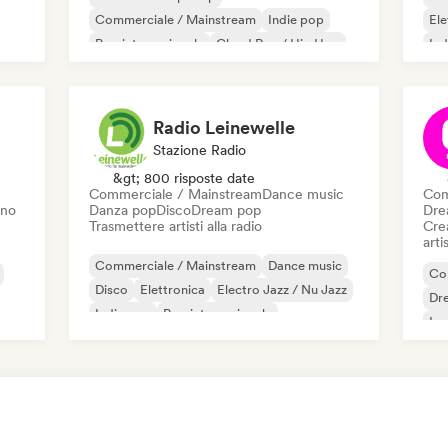
Commerciale / Mainstream
Indie pop
El
Pop internazionale
Cloud Rap / Hip Hop
Ind
Rap internazionale
Lofi bedroom
Soul
K-
Radio Leinewelle
Stazione Radio
&gt; 800 risposte date
Commerciale / Mainstream
Dance music
Com
ino
Danza pop
Disco
Dream pop
Dre
Trasmettere artisti alla radio
Crea
artis
Commerciale / Mainstream
Dance music
Co
Disco
Elettronica
Electro Jazz / Nu Jazz
Dr
Indie pop
Pop internazionale
Ip
K-Pop/J-Pop