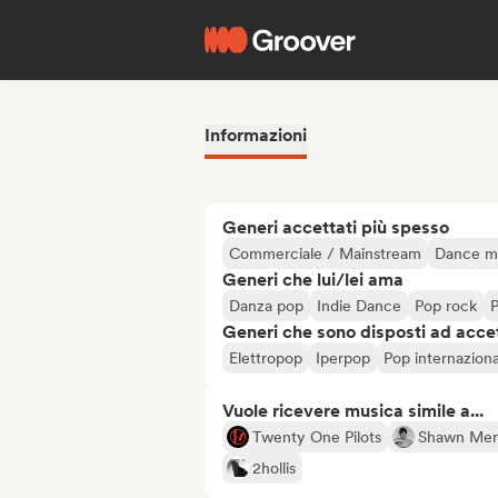
Informazioni
Generi accettati più spesso
Commerciale / Mainstream
Dance m
Generi che lui/lei ama
Danza pop
Indie Dance
Pop rock
P
Generi che sono disposti ad acce
Elettropop
Iperpop
Pop internazion
Vuole ricevere musica simile a...
Twenty One Pilots
Shawn Me
2hollis