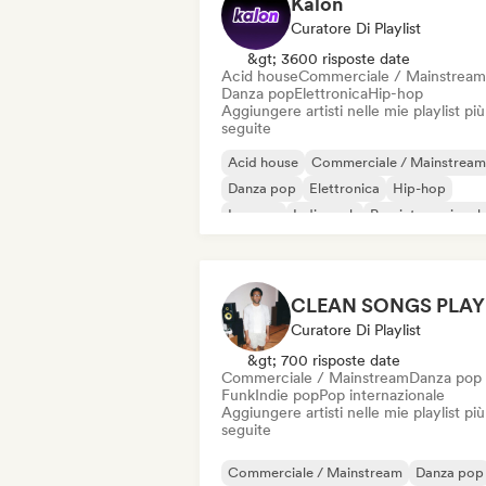
Kalon
Curatore Di Playlist
&gt; 3600 risposte date
Acid house
Commerciale / Mainstream
Danza pop
Elettronica
Hip-hop
Aggiungere artisti nelle mie playlist più
seguite
Acid house
Commerciale / Mainstream
Danza pop
Elettronica
Hip-hop
Iperpop
Indie rock
Pop internazional
Curatore Di Playlist
&gt; 700 risposte date
Commerciale / Mainstream
Danza pop
Funk
Indie pop
Pop internazionale
Aggiungere artisti nelle mie playlist più
seguite
Commerciale / Mainstream
Danza pop