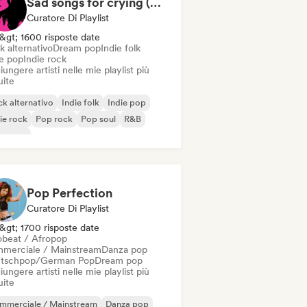
Sad songs for crying (by Sweety)
Curatore Di Playlist
&gt; 1600 risposte date
k alternativo
Dream pop
Indie folk
ie pop
Indie rock
ungere artisti nelle mie playlist più
uite
k alternativo
Indie folk
Indie pop
ie rock
Pop rock
Pop soul
R&B
oegaze
Pop Perfection
Curatore Di Playlist
&gt; 1700 risposte date
obeat / Afropop
merciale / Mainstream
Danza pop
tschpop/German Pop
Dream pop
ungere artisti nelle mie playlist più
uite
mmerciale / Mainstream
Danza pop