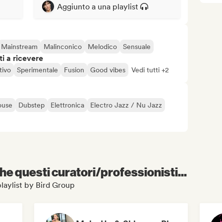
Aggiunto a una playlist
Mainstream
Malinconico
Melodico
Sensuale
i a ricevere
tivo
Sperimentale
Fusion
Good vibes
Vedi tutti +2
ouse
Dubstep
Elettronica
Electro Jazz / Nu Jazz
e questi curatori/professionisti...
 playlist by Bird Group