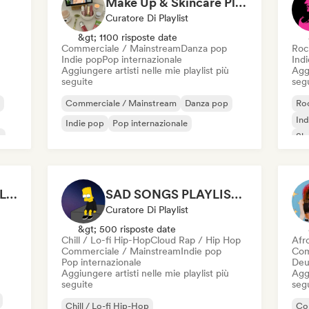
Make Up & Skincare Playlist
Curatore Di Playlist
&gt; 1100 risposte date
Commerciale / Mainstream
Danza pop
Roc
Indie pop
Pop internazionale
Ind
Aggiungere artisti nelle mie playlist più
Aggi
seguite
seg
Commerciale / Mainstream
Danza pop
Roc
Ind
Indie pop
Pop internazionale
e
Sh
CLEAN SONGS PLAYLIST
SAD SONGS PLAYLIST (for the boys)
Curatore Di Playlist
&gt; 500 risposte date
Chill / Lo-fi Hip-Hop
Cloud Rap / Hip Hop
Afr
Commerciale / Mainstream
Indie pop
Com
Pop internazionale
Deu
Aggiungere artisti nelle mie playlist più
Aggi
seguite
seg
Chill / Lo-fi Hip-Hop
Co