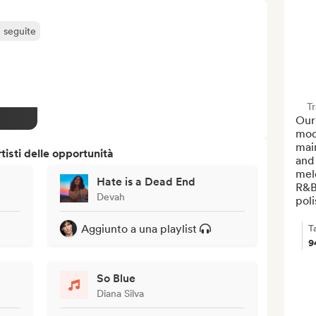
ù seguite
T
Our 
mod
mai
isti delle opportunità
and 
melo
Hate is a Dead End
R&B 
Devah
pol
Aggiunto a una playlist
T
9
So Blue
Diana Silva