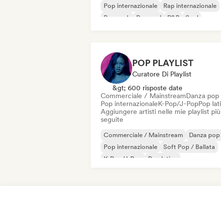
Pop internazionale
Rap internazionale
Pop rock
Pop soul
R&B
Soul
POP PLAYLIST
Curatore Di Playlist
&gt; 600 risposte date
Commerciale / Mainstream
Danza pop
Pop internazionale
K-Pop/J-Pop
Pop lat
Aggiungere artisti nelle mie playlist più
seguite
Commerciale / Mainstream
Danza pop
Pop internazionale
Soft Pop / Ballata
K-Pop/J-Pop
Pop latino