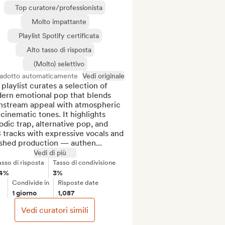
Top curatore/professionista
Molto impattante
Playlist Spotify certificata
Alto tasso di risposta
(Molto) selettivo
radotto automaticamente
Vedi originale
playlist curates a selection of 
ern emotional pop that blends 
nstream appeal with atmospheric 
cinematic tones. It highlights 
dic trap, alternative pop, and 
tracks with expressive vocals and 
ished production — authen...
Vedi di più
asso di risposta
Tasso di condivisione
4%
3%
Condivide in
Risposte date
1 giorno
1,087
Vedi curatori simili