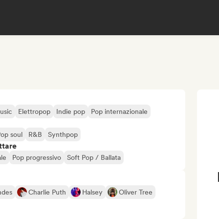
usic
Elettropop
Indie pop
Pop internazionale
op soul
R&B
Synthpop
ttare
ale
Pop progressivo
Soft Pop / Ballata
ndes
Charlie Puth
Halsey
Oliver Tree