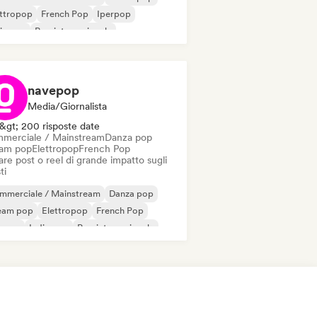
ettropop
French Pop
Iperpop
ie pop
Pop internazionale
Pop/J-Pop
navepop
Media/Giornalista
&gt; 200 risposte date
merciale / Mainstream
Danza pop
am pop
Elettropop
French Pop
re post o reel di grande impatto sugli
ti
mmerciale / Mainstream
Danza pop
eam pop
Elettropop
French Pop
erpop
Indie pop
Pop internazionale