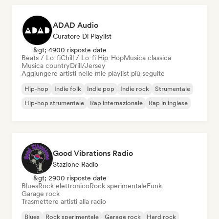
ADAD Audio
Curatore Di Playlist
&gt; 4900 risposte date
Beats / Lo-fi
Chill / Lo-fi Hip-Hop
Musica classica
Musica country
Drill/Jersey
Aggiungere artisti nelle mie playlist più seguite
Hip-hop
Indie folk
Indie pop
Indie rock
Strumentale
Hip-hop strumentale
Rap internazionale
Rap in inglese
Good Vibrations Radio
Stazione Radio
&gt; 2900 risposte date
Blues
Rock elettronico
Rock sperimentale
Funk
Garage rock
Trasmettere artisti alla radio
Blues
Rock sperimentale
Garage rock
Hard rock