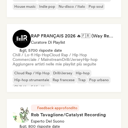
House music
Indie pop
Nu-disco / Italo
Pop soul
RAP FRANÇAIS 2026 🔥🇫🇷 (Way Records)
Curatore Di Playlist
&gt; 5700 risposte date
Chill / Lo-fi Hip-Hop
Cloud Rap / Hip Hop
Commerciale / Mainstream
Drill/Jersey
Hip-hop
Aggiungere artisti nelle mie playlist più seguite
Cloud Rap / Hip Hop
Drill/Jersey
Hip-hop
Hip-hop strumentale
Rap francese
Trap
Pop urbano
Chill / Lo-fi Hip-Hop
Feedback approfondito
Rob Tavaglione/Catalyst Recording
Esperto Del Suono
&gt; 800 risposte date