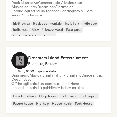
Rock alternativo
Commerciale / Mainstream
Musica country
Dream pop
Elettronica
Fornire agli artisti un feedback dettagliato sul loro
suono/produzione
Elettronica
Rock sperimentale
Indie folk
Indie pop
Indie rock
Metal / Heavy metal
Post punk
Rock & Roll / Rock classico
Dreamers Island Entertainment
Etichetta, Editore
&gt; 1000 risposte date
Bass music
Musica brasiliana
Funk brasiliano
Dance music
Deep house
Offrire agli artisti un contratto di edizione
Ingaggiare artisti o pubblicare la loro musica
Funk brasiliano
Deep house
Elettronica
Elettropop
Future house
Hip-hop
House music
Tech House