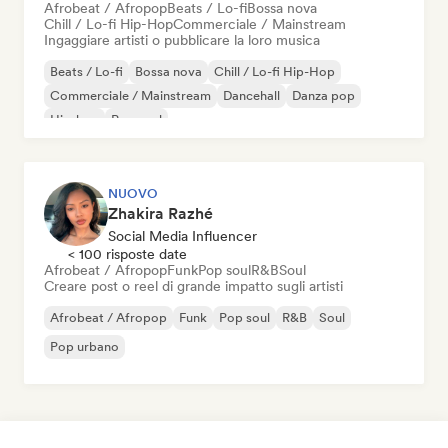
Afrobeat / Afropop
Beats / Lo-fi
Bossa nova
Chill / Lo-fi Hip-Hop
Commerciale / Mainstream
Ingaggiare artisti o pubblicare la loro musica
Beats / Lo-fi
Bossa nova
Chill / Lo-fi Hip-Hop
Commerciale / Mainstream
Dancehall
Danza pop
Hip-hop
Pop soul
NUOVO
Zhakira Razhé
Social Media Influencer
< 100 risposte date
Afrobeat / Afropop
Funk
Pop soul
R&B
Soul
Creare post o reel di grande impatto sugli artisti
Afrobeat / Afropop
Funk
Pop soul
R&B
Soul
Pop urbano