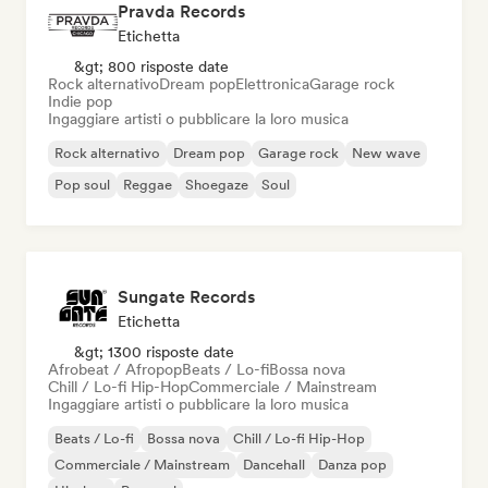
Pravda Records
Etichetta
&gt; 800 risposte date
Rock alternativo
Dream pop
Elettronica
Garage rock
Indie pop
Ingaggiare artisti o pubblicare la loro musica
Rock alternativo
Dream pop
Garage rock
New wave
Pop soul
Reggae
Shoegaze
Soul
Sungate Records
Etichetta
&gt; 1300 risposte date
Afrobeat / Afropop
Beats / Lo-fi
Bossa nova
Chill / Lo-fi Hip-Hop
Commerciale / Mainstream
Ingaggiare artisti o pubblicare la loro musica
Beats / Lo-fi
Bossa nova
Chill / Lo-fi Hip-Hop
Commerciale / Mainstream
Dancehall
Danza pop