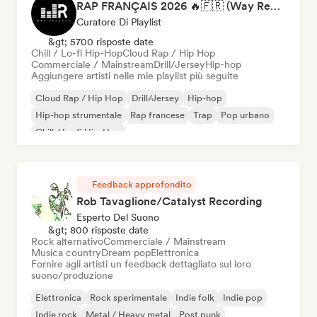
RAP FRANÇAIS 2026 🔥🇫🇷 (Way Records)
Curatore Di Playlist
&gt; 5700 risposte date
Chill / Lo-fi Hip-Hop
Cloud Rap / Hip Hop
Commerciale / Mainstream
Drill/Jersey
Hip-hop
Aggiungere artisti nelle mie playlist più seguite
Cloud Rap / Hip Hop
Drill/Jersey
Hip-hop
Hip-hop strumentale
Rap francese
Trap
Pop urbano
Chill / Lo-fi Hip-Hop
Feedback approfondito
Rob Tavaglione/Catalyst Recording
Esperto Del Suono
&gt; 800 risposte date
Rock alternativo
Commerciale / Mainstream
Musica country
Dream pop
Elettronica
Fornire agli artisti un feedback dettagliato sul loro
suono/produzione
Elettronica
Rock sperimentale
Indie folk
Indie pop
Indie rock
Metal / Heavy metal
Post punk