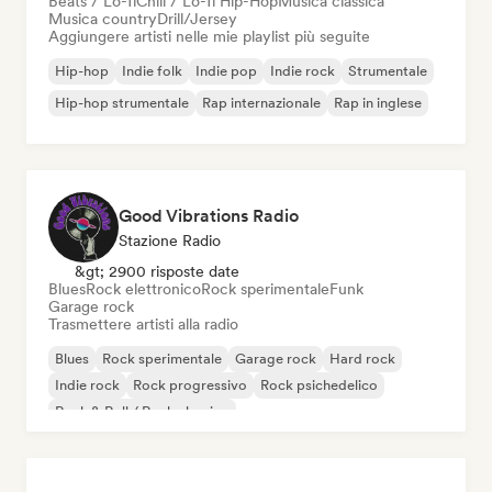
Beats / Lo-fi
Chill / Lo-fi Hip-Hop
Musica classica
Musica country
Drill/Jersey
Aggiungere artisti nelle mie playlist più seguite
Hip-hop
Indie folk
Indie pop
Indie rock
Strumentale
Hip-hop strumentale
Rap internazionale
Rap in inglese
Good Vibrations Radio
Stazione Radio
&gt; 2900 risposte date
Blues
Rock elettronico
Rock sperimentale
Funk
Garage rock
Trasmettere artisti alla radio
Blues
Rock sperimentale
Garage rock
Hard rock
Indie rock
Rock progressivo
Rock psichedelico
Rock & Roll / Rock classico