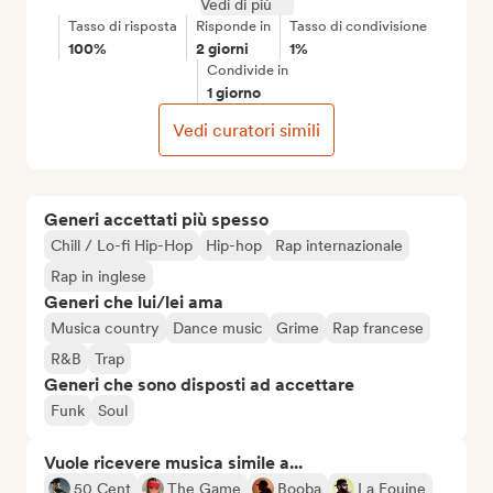
Vedi di più
Tasso di risposta
Risponde in
Tasso di condivisione
100%
2 giorni
1%
Condivide in
1 giorno
Vedi curatori simili
Generi accettati più spesso
Chill / Lo-fi Hip-Hop
Hip-hop
Rap internazionale
Rap in inglese
Generi che lui/lei ama
Musica country
Dance music
Grime
Rap francese
R&B
Trap
Generi che sono disposti ad accettare
Funk
Soul
Vuole ricevere musica simile a...
50 Cent
The Game
Booba
La Fouine