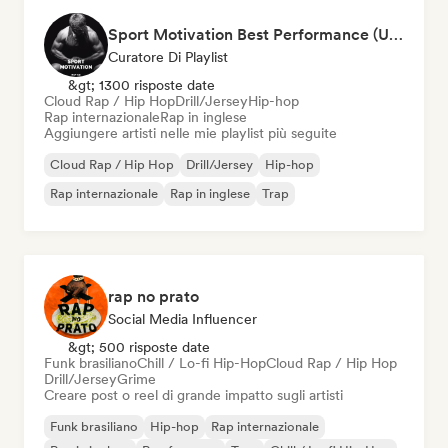
Sport Motivation Best Performance (Uniside Digital)
Curatore Di Playlist
&gt; 1300 risposte date
Cloud Rap / Hip Hop
Drill/Jersey
Hip-hop
Rap internazionale
Rap in inglese
Aggiungere artisti nelle mie playlist più seguite
Cloud Rap / Hip Hop
Drill/Jersey
Hip-hop
Rap internazionale
Rap in inglese
Trap
rap no prato
Social Media Influencer
&gt; 500 risposte date
Funk brasiliano
Chill / Lo-fi Hip-Hop
Cloud Rap / Hip Hop
Drill/Jersey
Grime
Creare post o reel di grande impatto sugli artisti
Funk brasiliano
Hip-hop
Rap internazionale