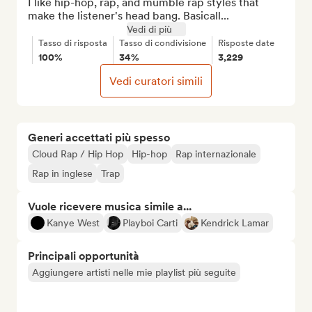
I like hip-hop, rap, and mumble rap styles that 
make the listener's head bang. Basicall...
Vedi di più
Tasso di risposta
Tasso di condivisione
Risposte date
100%
34%
3,229
Vedi curatori simili
Generi accettati più spesso
Cloud Rap / Hip Hop
Hip-hop
Rap internazionale
Rap in inglese
Trap
Vuole ricevere musica simile a...
Kanye West
Playboi Carti
Kendrick Lamar
Principali opportunità
Aggiungere artisti nelle mie playlist più seguite