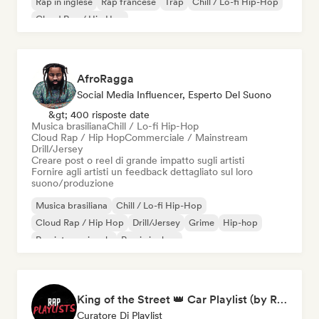
Rap in inglese
Rap francese
Trap
Chill / Lo-fi Hip-Hop
Cloud Rap / Hip Hop
AfroRagga
Social Media Influencer, Esperto Del Suono
&gt; 400 risposte date
Musica brasiliana
Chill / Lo-fi Hip-Hop
Cloud Rap / Hip Hop
Commerciale / Mainstream
Drill/Jersey
Creare post o reel di grande impatto sugli artisti
Fornire agli artisti un feedback dettagliato sul loro
suono/produzione
Musica brasiliana
Chill / Lo-fi Hip-Hop
Cloud Rap / Hip Hop
Drill/Jersey
Grime
Hip-hop
Rap internazionale
Rap in inglese
King of the Street 👑 Car Playlist (by Rap Playlists)
Curatore Di Playlist