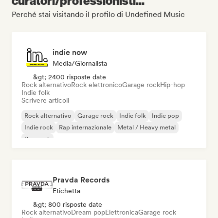
curatori/professionisti...
Perché stai visitando il profilo di Undefined Music
indie now
Media/Giornalista
&gt; 2400 risposte date
Rock alternativo
Rock elettronico
Garage rock
Hip-hop
Indie folk
Scrivere articoli
Rock alternativo
Garage rock
Indie folk
Indie pop
Indie rock
Rap internazionale
Metal / Heavy metal
Pop rock
Pravda Records
Etichetta
&gt; 800 risposte date
Rock alternativo
Dream pop
Elettronica
Garage rock