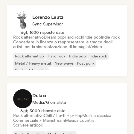
Lorenzo Lautz
Sync Supervisor
&gt; 1600 risposte date
Rock alternativo
Dream pop
Hard rock
Indie pop
Indie rock
Concedere in licenza o rappresentare le tracce degli
artisti per la sincronizzazione di immagini/video
Rock alternativo
Hard rock
Indie pop
Indie rock
Metal / Heavy metal
New wave
Post punk
Rock psichedelico
Dulaxi
Media/Giornalista
&gt; 3000 risposte date
Rock alternativo
Chill / Lo-fi Hip-Hop
Musica classica
Commerciale / Mainstream
Musica country
Scrivere articoli