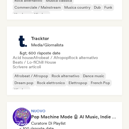
Rock alternativo
Musica classica
Commerciale / Mainstream
Musica country
Dub
Funk
Hardcore
Hip-hop
Tracktor
Media/Giornalista
&gt; 600 risposte date
Acid house
Afrobeat / Afropop
Rock alternativo
Beats / Lo-fi
Chill House
Scrivere articoli
Afrobeat / Afropop
Rock alternativo
Dance music
Dream pop
Rock elettronico
Elettropop
French Pop
Hip-hop
NUOVO
Pop Machine Mode 🤖 AI Music, Indie Pop & Dream Pop
Curatore Di Playlist
< 100 risposte date