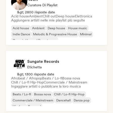
Curatore Di Playlist
&gt; 2800 risposte date
Acid house
Ambient
Chill out
Deep house
Elettronica
Aggiungere artisti nelle mie playlist più seguite
Acid house
Ambient
Deep house
House music
Indie Dance
Melodic & Progressive House
Minimal
Organic House / Downtempo
Sungate Records
Etichetta
&gt; 1300 risposte date
Afrobeat / Afropop
Beats / Lo-fi
Bossa nova
Chill / Lo-fi Hip-Hop
Commerciale / Mainstream
Ingaggiare artisti o pubblicare la loro musica
Beats / Lo-fi
Bossa nova
Chill / Lo-fi Hip-Hop
Commerciale / Mainstream
Dancehall
Danza pop
Hip-hop
Pop soul