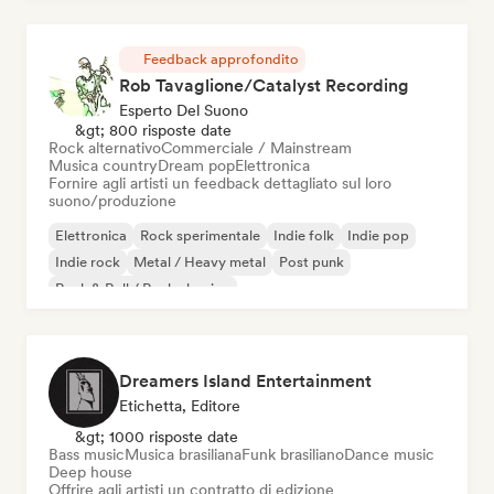
Feedback approfondito
Rob Tavaglione/Catalyst Recording
Esperto Del Suono
&gt; 800 risposte date
Rock alternativo
Commerciale / Mainstream
Musica country
Dream pop
Elettronica
Fornire agli artisti un feedback dettagliato sul loro
suono/produzione
Elettronica
Rock sperimentale
Indie folk
Indie pop
Indie rock
Metal / Heavy metal
Post punk
Rock & Roll / Rock classico
Dreamers Island Entertainment
Etichetta, Editore
&gt; 1000 risposte date
Bass music
Musica brasiliana
Funk brasiliano
Dance music
Deep house
Offrire agli artisti un contratto di edizione