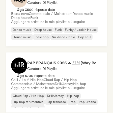
Curatore Di Playlist
&gt; 3500 risposte date
Bossa nova
Commerciale / Mainstream
Dance music
Deep house
Funk
Aggiungere artisti nelle mie playlist più seguite
Dance music
Deep house
Funk
Funky / Jackin House
House music
Indie pop
Nu-disco / Italo
Pop soul
RAP FRANÇAIS 2026 🔥🇫🇷 (Way Records)
Curatore Di Playlist
&gt; 5700 risposte date
Chill / Lo-fi Hip-Hop
Cloud Rap / Hip Hop
Commerciale / Mainstream
Drill/Jersey
Hip-hop
Aggiungere artisti nelle mie playlist più seguite
Cloud Rap / Hip Hop
Drill/Jersey
Hip-hop
Hip-hop strumentale
Rap francese
Trap
Pop urbano
Chill / Lo-fi Hip-Hop