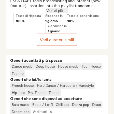
FM & DAB+ radio broadcasting and internet (new 
features), insertion into the playlist (random r...
Vedi di più
Tasso di risposta
Risponde in
Tasso di condivisione
100%
1 giorno
98%
Condivide in
1 giorno
Vedi curatori simili
Generi accettati più spesso
Dance music
Deep house
House music
Tech House
Techno
Generi che lui/lei ama
French house
Hard Dance / Hardcore / Hardstyle
Hip-hop
Psy-Trance
Trance
Generi che sono disposti ad accettare
Bass music
Beats / Lo-fi
Chill out
Danza pop
Disco
Dream pop
Vedi tutti +4