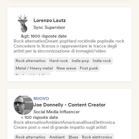
Lorenzo Lautz
Sync Supervisor
&gt; 1600 risposte date
Rock alternativo
Dream pop
Hard rock
Indie pop
Indie rock
Concedere in licenza o rappresentare le tracce degli
artisti per la sincronizzazione di immagini/video
Rock alternativo
Hard rock
Indie pop
Indie rock
Metal / Heavy metal
New wave
Post punk
Rock psichedelico
NUOVO
Joe Donnelly - Content Creator
Social Media Influencer
< 100 risposte date
Rock alternativo
Ambient
Americana
Blues
Elettronica
Creare post o reel di grande impatto sugli artisti
Rock alternativo
Ambient
Blues
Rock elettronico