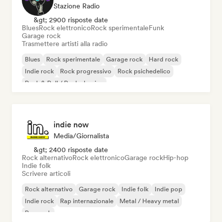
Stazione Radio
&gt; 2900 risposte date
Blues
Rock elettronico
Rock sperimentale
Funk
Garage rock
Trasmettere artisti alla radio
Blues
Rock sperimentale
Garage rock
Hard rock
Indie rock
Rock progressivo
Rock psichedelico
Rock & Roll / Rock classico
indie now
Media/Giornalista
&gt; 2400 risposte date
Rock alternativo
Rock elettronico
Garage rock
Hip-hop
Indie folk
Scrivere articoli
Rock alternativo
Garage rock
Indie folk
Indie pop
Indie rock
Rap internazionale
Metal / Heavy metal
Pop rock