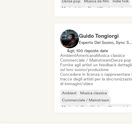
Danza pop
Musica da film
Indie folk
Musica latina
Neo / Classico moderno
Pop rock
Guido Tongiorgi
Esperto Del Suono, Sync Supervi
&gt; 100 risposte date
Ambient
Americana
Musica classica
Commerciale / Mainstream
Danza pop
Fornire agli artisti un feedback dettagl
sul loro suono/produzione
Concedere in licenza o rappresentare 
tracce degli artisti per la sincronizzazi
di immagini/video
Ambient
Musica classica
Commerciale / Mainstream
Musica da film
Hip-hop
Strumentale
Jazz moderno
Neo / Classico modern