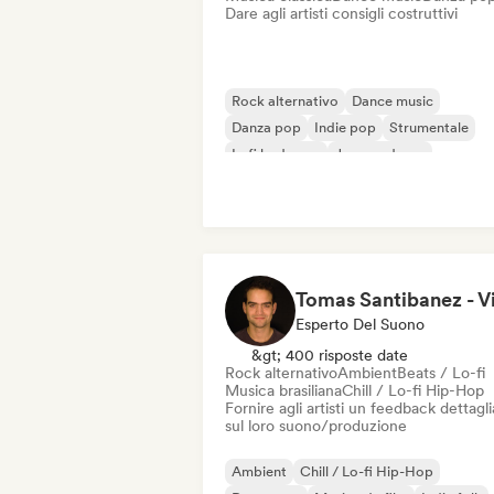
Dare agli artisti consigli costruttivi
Rock alternativo
Dance music
Danza pop
Indie pop
Strumentale
Lofi bedroom
Jazz moderno
Neo / Classico moderno
Esperto Del Suono
&gt; 400 risposte date
Rock alternativo
Ambient
Beats / Lo-fi
Musica brasiliana
Chill / Lo-fi Hip-Hop
Fornire agli artisti un feedback dettagl
sul loro suono/produzione
Ambient
Chill / Lo-fi Hip-Hop