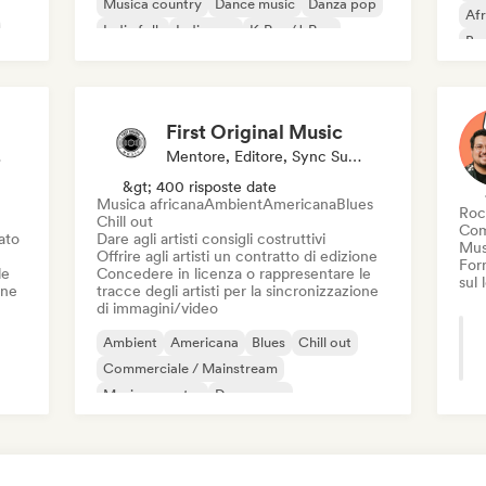
Musica country
Dance music
Danza pop
Af
Indie folk
Indie pop
K-Pop/J-Pop
Bas
Cantautore
Chi
Cl
First Original Music
sor
Mentore, Editore, Sync Supervisor
&gt; 400 risposte date
Musica africana
Ambient
Americana
Blues
Roc
Chill out
Com
iato
Dare agli artisti consigli costruttivi
Mus
Offrire agli artisti un contratto di edizione
Forn
le
Concedere in licenza o rappresentare le
sul
one
tracce degli artisti per la sincronizzazione
di immagini/video
Ambient
Americana
Blues
Chill out
Commerciale / Mainstream
Musica country
Dream pop
o
Elettro swing