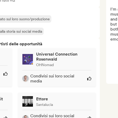
i tutti +12
I'm 
musi
and 
liato sul loro suono/produzione
but 
both
lla storia sui social media
musi
emot
isti delle opportunità
Universal Connection
Rosenwald
OHNomad
Condivisi sui loro social
media
it
Ettore
Santalucia
Condivisi sui loro social