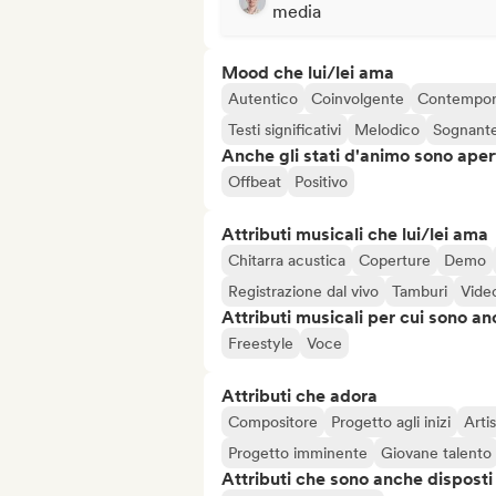
media
Mood che lui/lei ama
Autentico
Coinvolgente
Contempo
Testi significativi
Melodico
Sognant
Anche gli stati d'animo sono apert
Offbeat
Positivo
Attributi musicali che lui/lei ama
Chitarra acustica
Coperture
Demo
Registrazione dal vivo
Tamburi
Video
Attributi musicali per cui sono an
Freestyle
Voce
Attributi che adora
Compositore
Progetto agli inizi
Arti
Progetto imminente
Giovane talento
Attributi che sono anche disposti