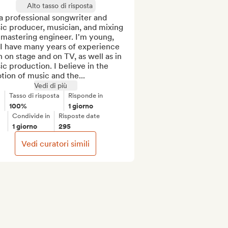
Alto tasso di risposta
a professional songwriter and 
c producer, musician, and mixing 
mastering engineer. I'm young, 
I have many years of experience 
 on stage and on TV, as well as in 
c production. I believe in the 
ion of music and the...
Vedi di più
Tasso di risposta
Risponde in
100%
1 giorno
Condivide in
Risposte date
1 giorno
295
Vedi curatori simili