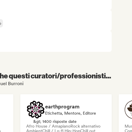
o
e questi curatori/professionisti...
nuel Burroni
earthprogram
Etichetta, Mentore, Editore
&gt; 1400 risposte date
Afro House / Amapiano
Rock alternativo
Mus
p
Ambient
Chill / Lo-fi Hip-Hop
Chill out
Com