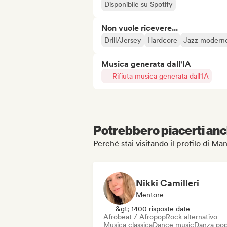
Disponibile su Spotify
Non vuole ricevere...
Drill/Jersey
Hardcore
Jazz modern
Musica generata dall'IA
Rifiuta musica generata dall'IA
Potrebbero piacerti anch
Perché stai visitando il profilo di Ma
Nikki Camilleri
Mentore
&gt; 1400 risposte date
Afrobeat / Afropop
Rock alternativo
Musica classica
Dance music
Danza po