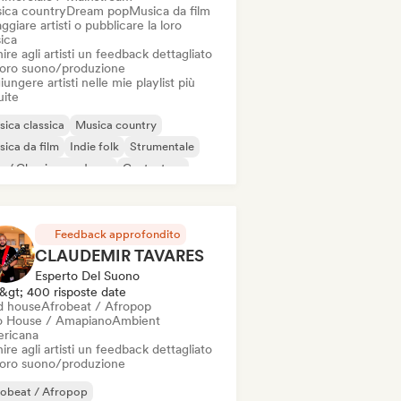
ica country
Dream pop
Musica da film
ggiare artisti o pubblicare la loro
ica
ire agli artisti un feedback dettagliato
 loro suono/produzione
ungere artisti nelle mie playlist più
uite
ica classica
Musica country
ica da film
Indie folk
Strumentale
o / Classico moderno
Cantautore
noforte solista
Feedback approfondito
CLAUDEMIR TAVARES
Esperto Del Suono
&gt; 400 risposte date
d house
Afrobeat / Afropop
o House / Amapiano
Ambient
ricana
ire agli artisti un feedback dettagliato
 loro suono/produzione
robeat / Afropop