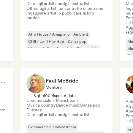
Dare agli artisti consigli costruttivi
Mus
Offrire agli artisti un contratto di edizione
Inga
Ingaggiare artisti o pubblicare la loro
mus
musica
Forn
sul
Aggi
seg
Afro House / Amapiano
Ambient
Chill / Lo-fi Hip-Hop
Danza pop
Mus
Musica da film
Indie folk
Strumentale
Mus
Hip-hop strumentale
Ne
Pia
Tomas Santibanez - Video Feedback
Paul McBride
Mentore
&gt; 600 risposte date
Commerciale / Mainstream
Aci
Musica country
Dance music
Danza pop
Afr
iato
Dubstep
Ame
Dare agli artisti consigli costruttivi
Forn
sul
Commerciale / Mainstream
Af