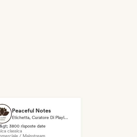
Peaceful Notes
Etichetta, Curatore Di Playlist, Esperto Del Suono
&gt; 3800 risposte date
ica classica
merciale / Mainstream