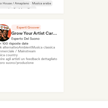
ro House / Amapiano
Musica araba
s music
Funk brasiliano
ll / Lo-fi Hip-Hop
Musica classica
oud Rap / Hip Hop
Esperti Groover
Grow Your Artist Career in a 1hr Coaching Session
Esperto Del Suono
< 100 risposte date
k alternativo
Ambient
Musica classica
merciale / Mainstream
ica country
ire agli artisti un feedback dettagliato
 loro suono/produzione